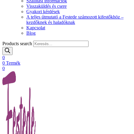
Szállítási információk
Visszaküldés és csere
Gyakori kérdések
A teljes útmutató a Festede számozott kifestőkhöz –
kezdőknek és haladóknak
Kapcsolat
Blog
Products search
0
0
Termék
0