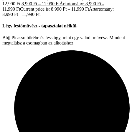
12,990 Ft.
8,990
Ft
–
11,990
Ft
Ártartomány: 8,990 Ft -
11,990 Ft
Current price is: 8,990 Ft – 11,990 FtÁrtartomány:
8,990 Ft - 11,990 Ft.
Légy festőművész - tapasztalat nélkül.
Bújj Picasso bőrébe és fess úgy, mint egy valódi művész. Mindent
megtalálsz a csomagban az alkotáshoz.