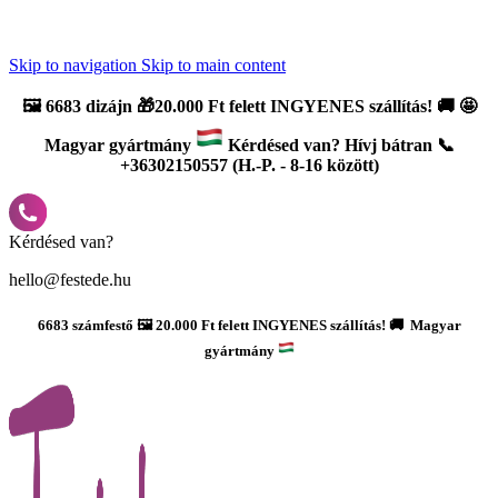
Újdonság: AI Varázsszámfestők ✨ | 2
0% bevezető kedvezmény
Skip to navigation
Skip to main content
🖼️
6683 dizájn 🎁20.000 Ft felett INGYENES szállítás!
🚚
🤩
Magyar gyártmány
Kérdésed van? Hívj bátran 📞
+36302150557 (H.-P. - 8-16 között)
Kérdésed van?
hello@festede.hu
6683 számfestő 🖼️ 20.000 Ft felett INGYENES szállítás! 🚚 Magyar
gyártmány