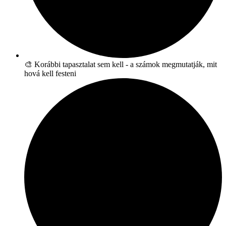
🎨 Korábbi tapasztalat sem kell - a számok megmutatják, mit
hová kell festeni