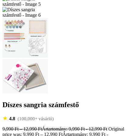
Díszes sangria számfestő
★
4.8
(100,000+ vásárló)
9,990
Ft
–
12,990
Ft
Ártartomány: 9,990 Ft - 12,990 Ft
Original
price was: 9,990 Ft – 12,990 FtÁrtartomány: 9,990 Ft -