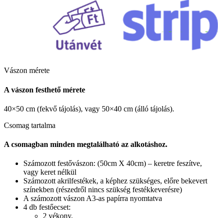
Vászon mérete
A vászon festhető mérete
40×50 cm (fekvő tájolás), vagy 50×40 cm (álló tájolás).
Csomag tartalma
A csomagban minden megtalálható az alkotáshoz.
Számozott festővászon: (50cm X 40cm) – keretre feszítve,
vagy keret nélkül
Számozott akrilfestékek, a képhez szükséges, előre bekevert
színekben (részedről nincs szükség festékkeverésre)
A számozott vászon A3-as papírra nyomtatva
4 db festőecset:
2 vékony,