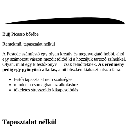
Bújj Picasso bőrébe
Remekmű, tapasztalat nélkül
A Festede számfestő egy olyan kreatív és megnyugtató hobbi, ahol
egy számozott vászon mezőit töltöd ki a hozzájuk tartozó színekkel.
Olyan, mint egy kifestőkönyv — csak felnőtteknek.
Az eredmény
pedig egy gyönyörű alkotás,
amit büszkén kiakaszthatsz a falra!
festői tapasztalat nem szükséges
minden a csomagban az alkotáshoz
tökéletes stresszoldó kikapcsolódás
Tapasztalat nélkül