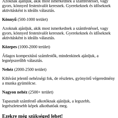
Azoknak ajánljuk, akik most ismerkednek a számfestéssel, vagy
gyors, könnyed festenivalót keresnek. Gyerekeknek és időseknek
aktivitásként is ideális választás.
Könnyű
(500-1000 terület)
Azoknak ajánljuk, akik most ismerkednek a számfestéssel, vagy
gyors, könnyed festenivalót keresnek. Gyerekeknek és időseknek
aktivitásként is ideális választás.
Közepes
(1000-2000 terület)
Átlagos kompexitású számfestők, mindenkinek ajánljuk, a
legnépszerűbb választás.
Nehéz
(2000-2500 terület)
Kihívást jelentő nehézségi fok, de részletes, gyönyörű végeredmény
a munka gyümölcse.
Nagyon nehéz
(2500+ terület)
Tapasztalt számfestő alkotóknak ajánljuk, a legszebb,
legrészletesebb képek alkothatóak meg.
Ezekre még szükséged lehet!