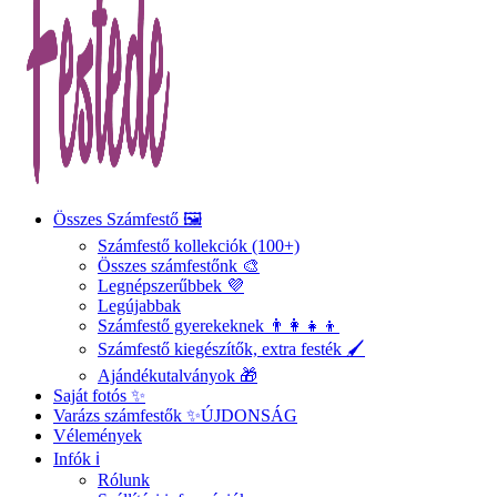
Összes Számfestő 🖼️
Számfestő kollekciók (100+)
Összes számfestőnk 🎨
Legnépszerűbbek 💜
Legújabbak
Számfestő gyerekeknek 👨‍👩‍👧‍👦
Számfestő kiegészítők, extra festék 🖌️
Ajándékutalványok 🎁
Saját fotós ✨
Varázs számfestők ✨
ÚJDONSÁG
Vélemények
Infók ℹ️
Rólunk