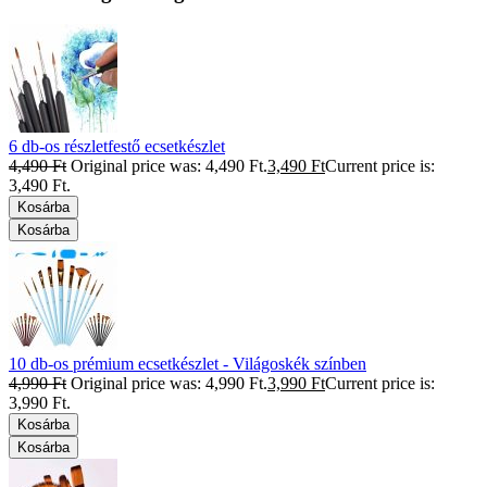
6 db-os részletfestő ecsetkészlet
4,490
Ft
Original price was: 4,490 Ft.
3,490
Ft
Current price is:
3,490 Ft.
Kosárba
Kosárba
10 db-os prémium ecsetkészlet - Világoskék színben
4,990
Ft
Original price was: 4,990 Ft.
3,990
Ft
Current price is:
3,990 Ft.
Kosárba
Kosárba