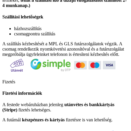
terméket,
tehát a szállítási idő a dizájn elfogadásától számított 2-
4 munkanap.)
Szállítási lehetőségek
házhozszállítás
csomagpontra szállítás
A szállítás kézbesítését a MPL és GLS futárszolgálatok végzik. A
csomag rendelkezik nyomkövetési azonosítóval és a futárszolgálat
megpróbálja ügyfeleinket telefonon is értesíteni kézbesítés előtt.
Fizetés
Fizetési információk
A festede webáruházban jelenleg
utánvétes és bankkártyás
(Stripe)
fizetés lehetséges.
A futárnál
készpénzes és kártyás
fizetésre is van lehetőség.