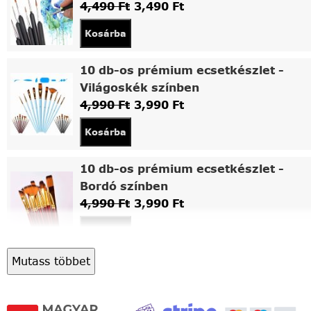
4,490
Ft
3,490
Ft
Kosárba
10 db-os prémium ecsetkészlet -
Világoskék színben
4,990
Ft
3,990
Ft
Kosárba
10 db-os prémium ecsetkészlet -
Bordó színben
4,990
Ft
3,990
Ft
Kosárba
Mutass többet
Asztali fa festőállvány
5,490
Ft
4,490
Ft