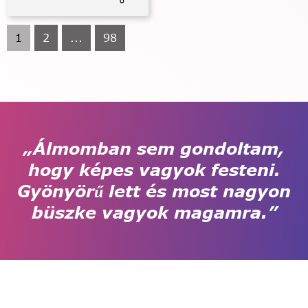
1
2
...
98
„Álmomban sem gondoltam,
hogy képes vagyok festeni.
Gyönyörű lett és most nagyon
büszke vagyok magamra.”