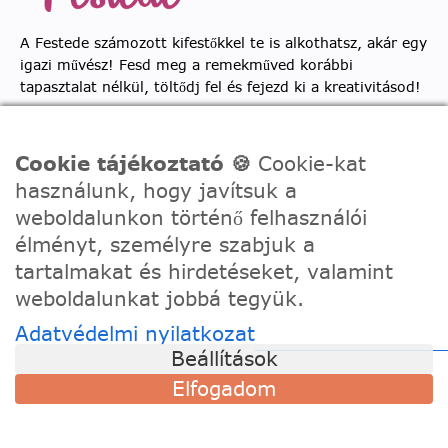
A Festede számozott kifestőkkel te is alkothatsz, akár egy
igazi művész! Fesd meg a remekműved korábbi
tapasztalat nélkül, töltődj fel és fejezd ki a kreativitásod!
TÁMOGATÁS
Cookie tájékoztató 🍪
Cookie-kat
Szállítási információk
használunk, hogy javítsuk a
weboldalunkon történő felhasználói
Visszaküldés és csere
élményt, személyre szabjuk a
Gyakori kérdések
tartalmakat és hirdetéseket, valamint
Kapcsolat
weboldalunkat jobbá tegyük.
Adatvédelmi nyilatkozat
ELAKADTÁL?
Beállítások
Amennyiben bármi kérdésed merül fel a
Elfogadom
vásárlással, termékkel kapcsolatban írj nekünk
bátran!