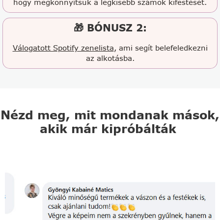
hogy megkönnyítsük a legkisebb számok kifestését.
🎁 BÓNUSZ 2:
Válogatott Spotify zenelista
, ami segít belefeledkezni
az alkotásba.
Nézd meg, mit mondanak mások,
akik már kipróbálták