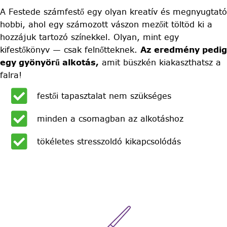
A Festede számfestő egy olyan kreatív és megnyugtató
hobbi, ahol egy számozott vászon mezőit töltöd ki a
hozzájuk tartozó színekkel. Olyan, mint egy
kifestőkönyv — csak felnőtteknek.
Az eredmény pedig
egy gyönyörű alkotás,
amit büszkén kiakaszthatsz a
falra!
festői tapasztalat nem szükséges
minden a csomagban az alkotáshoz
tökéletes stresszoldó kikapcsolódás