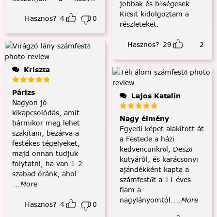
jobbak és bőségesek.
visszajelzést! :)
Kicsit kidolgoztam a
Hasznos?
4
0
részleteket.
Hasznos?
29
2
Kriszta
Párizs
Lajos Katalin
Nagyon jó
kikapcsolódás, amit
Nagy élmény
bármikor meg lehet
Egyedi képet alakított át
szakítani, bezárva a
a Festede a házi
festékes tégelyeket,
kedvencünkről, Desző
majd onnan tudjuk
kutyáról, és karácsonyi
folytatni, ha van 1-2
ajándékként kapta a
szabad óránk, ahol
számfestőt a 11 éves
...More
fiam a
nagylányomtól.
...More
Hasznos?
4
0