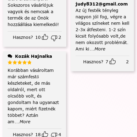
judy8312@gmail.com
Sokszoros vásárlójuk
Az új festék tényleg
vagyok és nemcsak a
nagyon jól fog, végre a
termék de az Önök
világos színeket nem kell
hozzáállása kiemelkedő!
2-3x átfesteni. 1-2 szín
kicsit folyósabb volt,de
Hasznos?
10
2
nem okozott problémát.
Ami ki
...More
Kozák Hajnalka
Hasznos?
7
2
Korábban vásároltam
már számfestő
készleteket, de más
oldalról, mert ott
olcsóbb volt, és
gondoltam ha ugyanazt
kapom, miért fizetnék
többet? Aztán
am
...More
Hasznos?
18
4