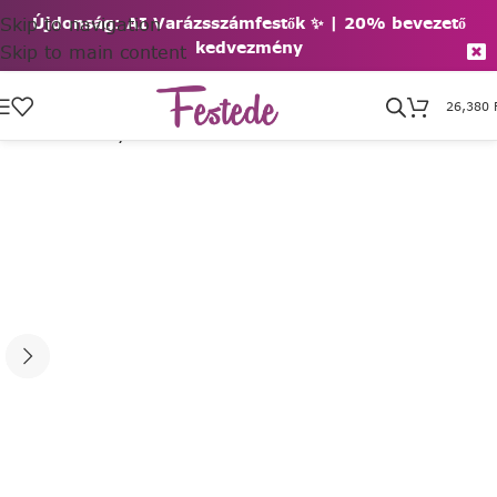
Skip to navigation
Újdonság: AI Varázsszámfestők ✨ | 2
0% bevezető
kedvezmény
Skip to main content
26,380