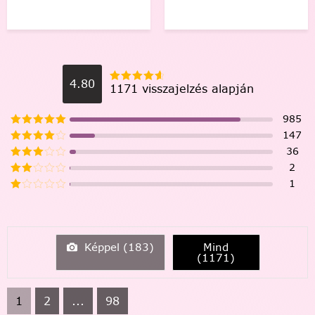
4.80
1171 visszajelzés alapján
985
147
36
2
1
Képpel (
183
)
Mind
(
1171
)
1
2
...
98