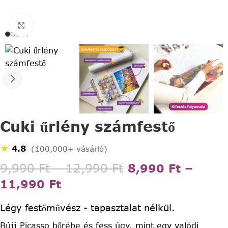
Click to enlarge
Cuki űrlény számfestő
★
4.8
(100,000+ vásárló)
9,990
Ft
–
12,990
Ft
8,990
Ft
–
11,990
Ft
Légy festőművész - tapasztalat nélkül.
Bújj Picasso bőrébe és fess úgy, mint egy valódi