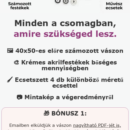
Minden a csomagban,
amire szükséged lesz.
🖼️ 40x50-es előre számozott vászon
🎨 Krémes akrilfestékek bőséges
mennyiségben
🖌️ Ecsetszett 4 db különböző méretű
ecsettel
📷 Mintakép a végeredményről
🎁 BÓNUSZ 1:
Emailben elküldjük a vászon
nagyítható PDF-jét is,