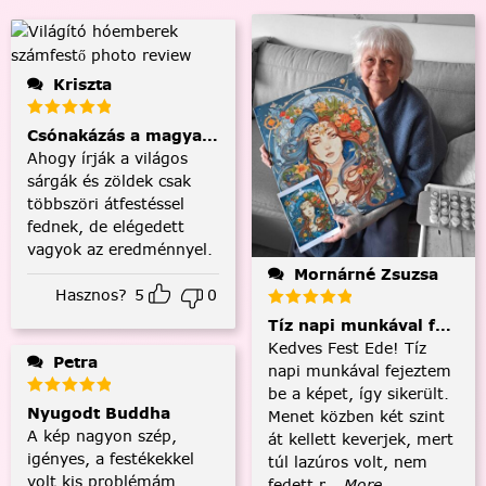
Kriszta
Csónakázás a magyar tengeren
Ahogy írják a világos
sárgák és zöldek csak
többszöri átfestéssel
fednek, de elégedett
vagyok az eredménnyel.
Mornárné Zsuzsa
Hasznos?
5
0
Tíz napi munkával fejezt
Kedves Fest Ede! Tíz
Petra
napi munkával fejeztem
be a képet, így sikerült.
Nyugodt Buddha
Menet közben két szint
A kép nagyon szép,
át kellett keverjek, mert
igényes, a festékekkel
túl lazúros volt, nem
volt kis problémám,
fedett r
...More