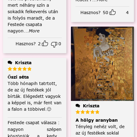
mert néhány szín a
sokadik felkeverés után
Hasznos?
50
4
is folyós maradt, de a
Festede csapata
nagyon
...More
Hasznos?
2
0
Kriszta
Őszi séta
Több hónapih tatrtott,
de az új festékek jól
bírták. Elégedett vagyok
a képpel is, már fent van
Kriszta
a falon a többivel.🙂
A hölgy aranyban
Festede csapat válasza
:
Tényleg nehéz volt, de
nagyon szépen
az új festékek soklal
köszönjük a kedves