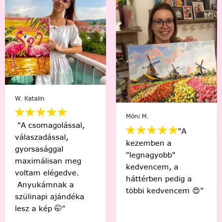
Varga Ági
Móni M.
,
"A
"Sziasztok! Elkész
kezemben a
az első! Csodás
"legnagyobb"
érzés, hogy én
kedvencem, a
készítettem ezt a
háttérben pedig a
gyönyörű képet! 
többi kedvencem 😍"
a
Köszönöm! "