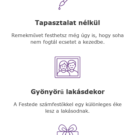
Tapasztalat nélkül
Remekművet festhetsz még úgy is, hogy soha
nem fogtál ecsetet a kezedbe.
Gyönyörű lakásdekor
A Festede számfestőkkel egy különleges éke
lesz a lakásodnak.