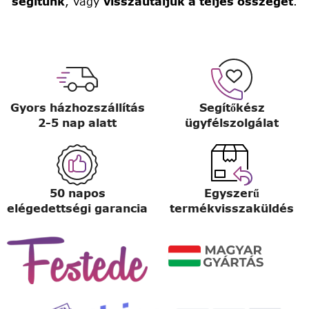
segítünk
, vagy
visszautaljuk a teljes összeget
.
Gyors házhozszállítás
Segítőkész
2-5 nap alatt
ügyfélszolgálat
50 napos
Egyszerű
elégedettségi garancia
termékvisszaküldés