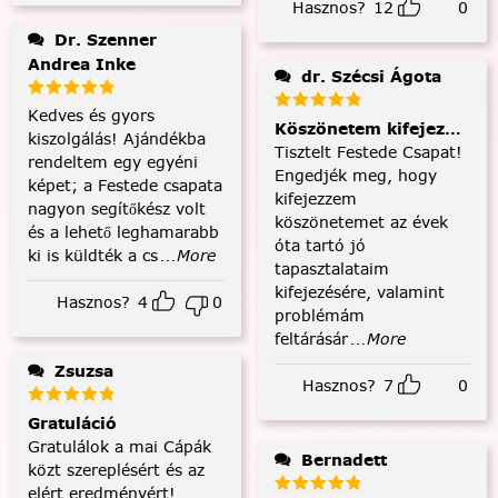
Hasznos?
12
0
Dr. Szenner
Andrea Inke
dr. Szécsi Ágota
Kedves és gyors
Köszönetem kifejezése és
kiszolgálás! Ajándékba
Tisztelt Festede Csapat!
rendeltem egy egyéni
Engedjék meg, hogy
képet; a Festede csapata
kifejezzem
nagyon segítőkész volt
köszönetemet az évek
és a lehető leghamarabb
óta tartó jó
ki is küldték a cs
...More
tapasztalataim
kifejezésére, valamint
Hasznos?
4
0
problémám
feltárásár
...More
Zsuzsa
Hasznos?
7
0
Gratuláció
Gratulálok a mai Cápák
Bernadett
közt szereplésért és az
elért eredményért!