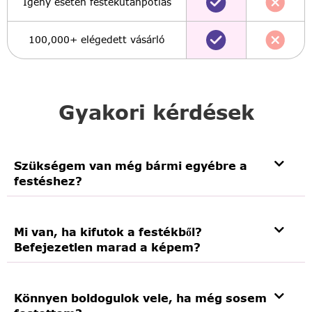
Igény esetén festékutánpótlás
100,000+ elégedett vásárló
Gyakori kérdések
Szükségem van még bármi egyébre a
festéshez?
Mi van, ha kifutok a festékből?
Befejezetlen marad a képem?
Könnyen boldogulok vele, ha még sosem