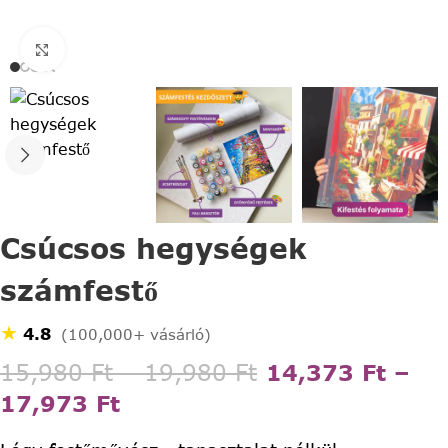
Click to enlarge
Csúcsos hegységek
számfestő
★
4.8
(100,000+ vásárló)
15,980
Ft
–
19,980
Ft
14,373
Ft
–
17,973
Ft