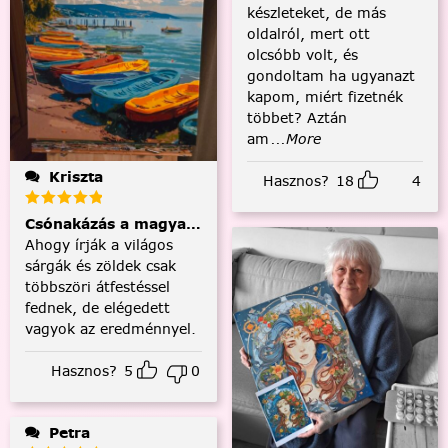
készleteket, de más
oldalról, mert ott
olcsóbb volt, és
gondoltam ha ugyanazt
kapom, miért fizetnék
többet? Aztán
am
...More
Kriszta
Hasznos?
18
4
Csónakázás a magyar tengeren
Ahogy írják a világos
sárgák és zöldek csak
többszöri átfestéssel
fednek, de elégedett
vagyok az eredménnyel.
Hasznos?
5
0
Petra