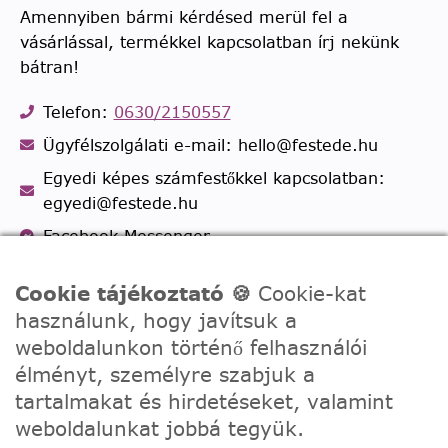
Amennyiben bármi kérdésed merül fel a
vásárlással, termékkel kapcsolatban írj nekünk
bátran!
Telefon:
0630/2150557
Ügyfélszolgálati e-mail: hello@festede.hu
Egyedi képes számfestőkkel kapcsolatban:
egyedi@festede.hu
Facebook Messenger
Csatlakozz 19.000 fős
Facebook csoportunkhoz!
Cookie tájékoztató 🍪
Cookie-kat
használunk, hogy javítsuk a
weboldalunkon történő felhasználói
élményt, személyre szabjuk a
tartalmakat és hirdetéseket, valamint
weboldalunkat jobbá tegyük.