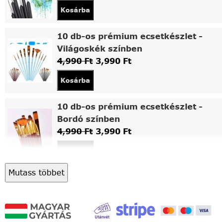
Kosárba
10 db-os prémium ecsetkészlet -
Világoskék színben
4,990
Ft
3,990
Ft
Kosárba
10 db-os prémium ecsetkészlet -
Bordó színben
4,990
Ft
3,990
Ft
Kosárba
Mutass többet
Asztali fa festőállvány
5,490
Ft
4,490
Ft
Kosárba