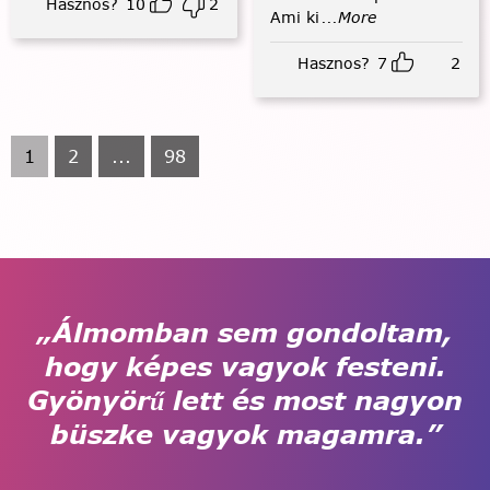
Hasznos?
10
2
Ami ki
...More
Hasznos?
7
2
1
2
...
98
„Álmomban sem gondoltam,
hogy képes vagyok festeni.
Gyönyörű lett és most nagyon
büszke vagyok magamra.”