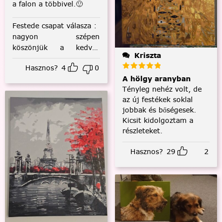
a falon a többivel.🙂
Festede csapat válasza
:
nagyon szépen
köszönjük a kedves
Kriszta
visszajelzést! :)
Hasznos?
4
0
A hölgy aranyban
Tényleg nehéz volt, de
az új festékek soklal
jobbak és bőségesek.
Kicsit kidolgoztam a
részleteket.
Hasznos?
29
2