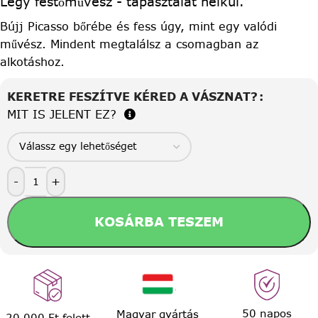
Légy festőművész - tapasztalat nélkül.
Bújj Picasso bőrébe és fess úgy, mint egy valódi
művész. Mindent megtalálsz a csomagban az
alkotáshoz.
KERETRE FESZÍTVE KÉRED A VÁSZNAT?
MIT IS JELENT EZ?
-
+
KOSÁRBA TESZEM
50 napos
Magyar gyártás
20.000 Ft felett