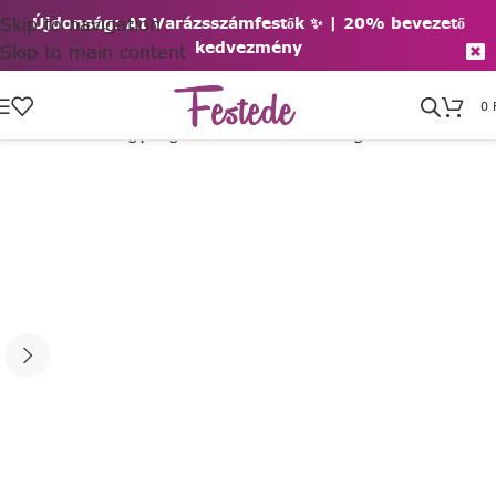
Skip to navigation
Újdonság: AI Varázsszámfestők ✨ | 2
0% bevezető
kedvezmény
Skip to main content
0