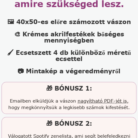
amire szükséged lesz.
🖼️ 40x50-es előre számozott vászon
🎨 Krémes akrilfestékek bőséges
mennyiségben
🖌️ Ecsetszett 4 db különböző méretű
ecsettel
📷 Mintakép a végeredményről
🎁 BÓNUSZ 1:
Emailben elküldjük a vászon
nagyítható PDF-jét is,
hogy megkönnyítsük a legkisebb számok kifestését.
🎁 BÓNUSZ 2:
Válogatott Spotify zenelista
, ami segít belefeledkezni