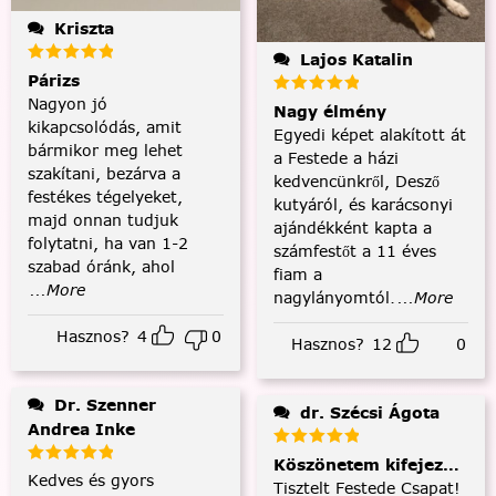
Kriszta
Lajos Katalin
Párizs
Nagyon jó
Nagy élmény
kikapcsolódás, amit
Egyedi képet alakított át
bármikor meg lehet
a Festede a házi
szakítani, bezárva a
kedvencünkről, Desző
festékes tégelyeket,
kutyáról, és karácsonyi
majd onnan tudjuk
ajándékként kapta a
folytatni, ha van 1-2
számfestőt a 11 éves
szabad óránk, ahol
fiam a
...More
nagylányomtól.
...More
Hasznos?
4
0
Hasznos?
12
0
Dr. Szenner
dr. Szécsi Ágota
Andrea Inke
Köszönetem kifejezése és
Kedves és gyors
Tisztelt Festede Csapat!