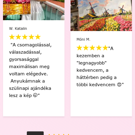
Varga Ági
Barna-S. Barbara
"Engem egy nagyon
"Sziasztok! Elkészült
nehéz időszakon
az első! Csodás
segített át a
érzés, hogy én
festés,megunhatatlan
készítettem ezt a
és szuper a
gyönyörű képet! 🤩
végeredmény!"
Köszönöm! "