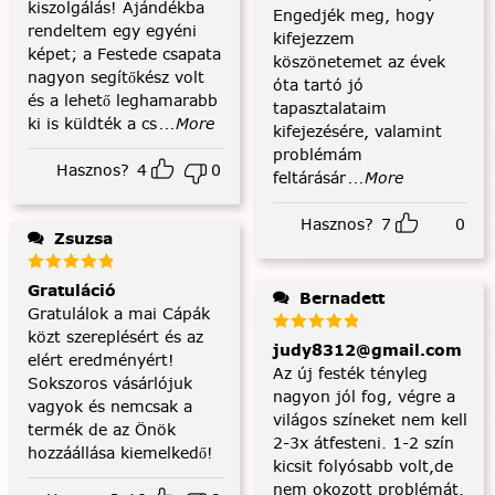
kiszolgálás! Ajándékba
Engedjék meg, hogy
rendeltem egy egyéni
kifejezzem
képet; a Festede csapata
köszönetemet az évek
nagyon segítőkész volt
óta tartó jó
és a lehető leghamarabb
tapasztalataim
ki is küldték a cs
...More
kifejezésére, valamint
problémám
Hasznos?
4
0
feltárásár
...More
Hasznos?
7
0
Zsuzsa
Gratuláció
Bernadett
Gratulálok a mai Cápák
közt szereplésért és az
judy8312@gmail.com
elért eredményért!
Az új festék tényleg
Sokszoros vásárlójuk
nagyon jól fog, végre a
vagyok és nemcsak a
világos színeket nem kell
termék de az Önök
2-3x átfesteni. 1-2 szín
hozzáállása kiemelkedő!
kicsit folyósabb volt,de
nem okozott problémát.