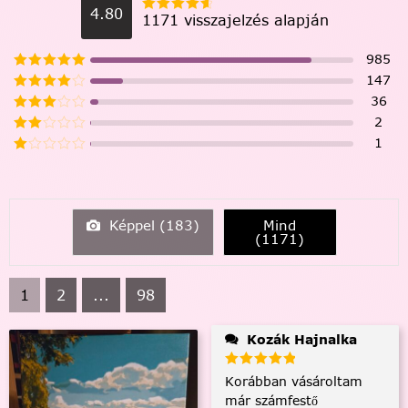
4.80
1171 visszajelzés alapján
985
147
36
2
1
Képpel (
183
)
Mind
(
1171
)
1
2
...
98
Kozák Hajnalka
Korábban vásároltam
már számfestő