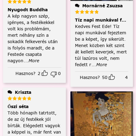
Mornárné Zsuzsa
Nyugodt Buddha
A kép nagyon szép,
Tíz napi munkával fejezt
igényes, a festékekkel
Kedves Fest Ede! Tíz
volt kis problémám,
napi munkával fejeztem
mert néhány szín a
be a képet, így sikerült.
sokadik felkeverés után
Menet közben két szint
is folyós maradt, de a
át kellett keverjek, mert
Festede csapata
túl lazúros volt, nem
nagyon
...More
fedett r
...More
Hasznos?
2
0
Hasznos?
50
4
Kriszta
Őszi séta
Több hónapih tatrtott,
de az új festékek jól
bírták. Elégedett vagyok
a képpel is, már fent van