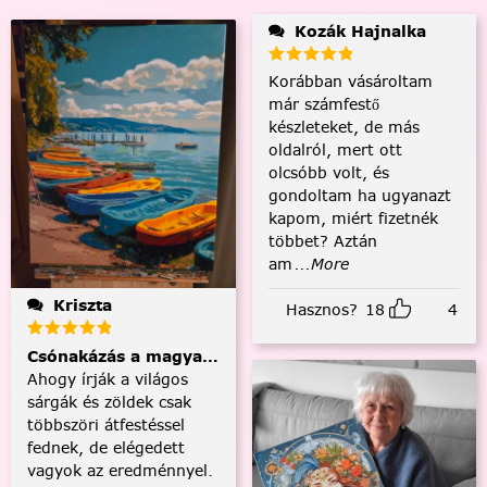
Kozák Hajnalka
Korábban vásároltam
már számfestő
készleteket, de más
oldalról, mert ott
olcsóbb volt, és
gondoltam ha ugyanazt
kapom, miért fizetnék
többet? Aztán
am
...More
Kriszta
Hasznos?
18
4
Csónakázás a magyar tengeren
Ahogy írják a világos
sárgák és zöldek csak
többszöri átfestéssel
fednek, de elégedett
vagyok az eredménnyel.