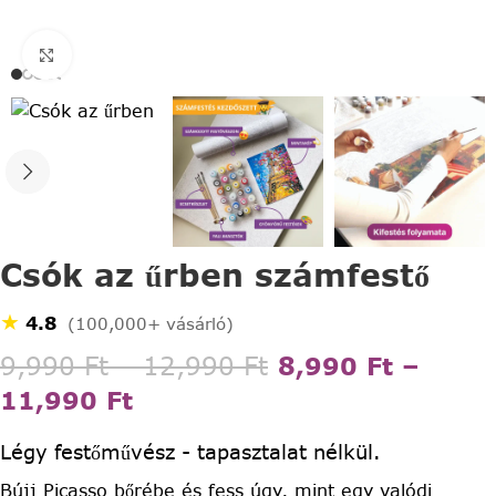
Click to enlarge
Csók az űrben számfestő
★
4.8
(100,000+ vásárló)
9,990
Ft
–
12,990
Ft
8,990
Ft
–
11,990
Ft
Légy festőművész - tapasztalat nélkül.
Bújj Picasso bőrébe és fess úgy, mint egy valódi