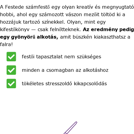
A Festede számfestő egy olyan kreatív és megnyugtató
hobbi, ahol egy számozott vászon mezőit töltöd ki a
hozzájuk tartozó színekkel. Olyan, mint egy
kifestőkönyv — csak felnőtteknek.
Az eredmény pedig
egy gyönyörű alkotás,
amit büszkén kiakaszthatsz a
falra!
festői tapasztalat nem szükséges
minden a csomagban az alkotáshoz
tökéletes stresszoldó kikapcsolódás