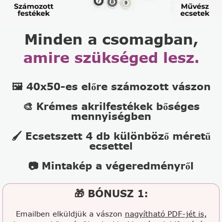
Minden a csomagban,
amire szükséged lesz.
🖼️ 40x50-es előre számozott vászon
🎨 Krémes akrilfestékek bőséges
mennyiségben
🖌️ Ecsetszett 4 db különböző méretű
ecsettel
📷 Mintakép a végeredményről
🎁 BÓNUSZ 1:
Emailben elküldjük a vászon
nagyítható PDF-jét is,