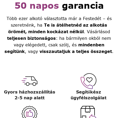
50 napos
garancia
Több ezer alkotó választotta már a Festedét – és
szeretnénk, ha
Te is átélhetnéd az alkotás
örömét, minden kockázat nélkül
. Vásárlásod
teljesen biztonságos
: ha bármilyen okból nem
vagy elégedett, csak szólj, és
mindenben
segítünk
, vagy
visszautaljuk a teljes összeget
.
Gyors házhozszállítás
Segítőkész
2-5 nap alatt
ügyfélszolgálat