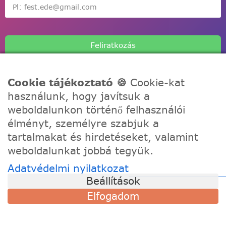
Feliratkozás
Cookie tájékoztató 🍪
Cookie-kat
használunk, hogy javítsuk a
weboldalunkon történő felhasználói
A Festede számozott kifestőkkel te is alkothatsz, akár egy
élményt, személyre szabjuk a
igazi művész! Fesd meg a remekműved korábbi
tartalmakat és hirdetéseket, valamint
tapasztalat nélkül, töltődj fel és fejezd ki a kreativitásod!
weboldalunkat jobbá tegyük.
Adatvédelmi nyilatkozat
TÁMOGATÁS
Beállítások
Szállítási információk
Elfogadom
Visszaküldés és csere
Gyakori kérdések