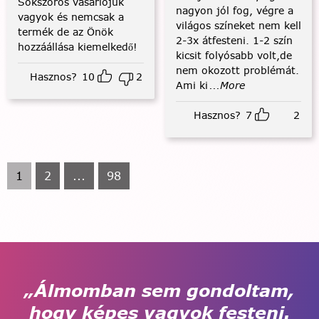
Sokszoros vásárlójuk
nagyon jól fog, végre a
vagyok és nemcsak a
világos színeket nem kell
termék de az Önök
2-3x átfesteni. 1-2 szín
hozzáállása kiemelkedő!
kicsit folyósabb volt,de
nem okozott problémát.
Hasznos?
10
2
Ami ki
...More
Hasznos?
7
2
1
2
...
98
„Álmomban sem gondoltam,
hogy képes vagyok festeni.