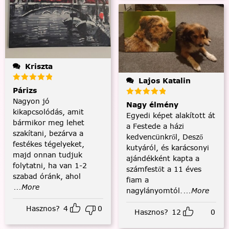
Kriszta
Lajos Katalin
Párizs
Nagyon jó
Nagy élmény
kikapcsolódás, amit
Egyedi képet alakított át
bármikor meg lehet
a Festede a házi
szakítani, bezárva a
kedvencünkről, Desző
festékes tégelyeket,
kutyáról, és karácsonyi
majd onnan tudjuk
ajándékként kapta a
folytatni, ha van 1-2
számfestőt a 11 éves
szabad óránk, ahol
fiam a
...More
nagylányomtól.
...More
Hasznos?
4
0
Hasznos?
12
0