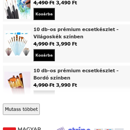
4,490
Ft
3,490
Ft
Kosárba
10 db-os prémium ecsetkészlet -
Világoskék színben
4,990
Ft
3,990
Ft
Kosárba
10 db-os prémium ecsetkészlet -
Bordó színben
4,990
Ft
3,990
Ft
Kosárba
Mutass többet
Asztali fa festőállvány
5,490
Ft
4,490
Ft