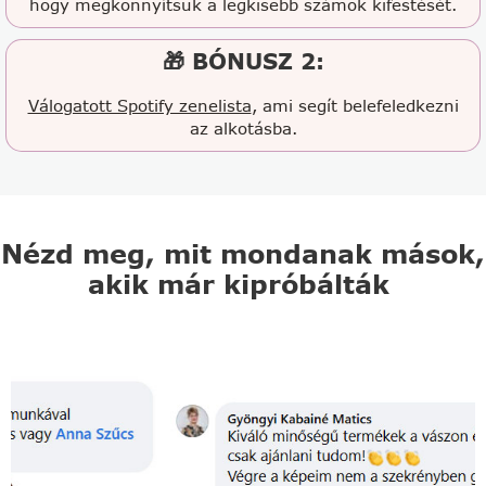
hogy megkönnyítsük a legkisebb számok kifestését.
🎁 BÓNUSZ 2:
Válogatott Spotify zenelista
, ami segít belefeledkezni
az alkotásba.
Nézd meg, mit mondanak mások,
akik már kipróbálták