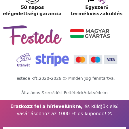
50 napos
Egyszerű
elégedettségi garancia
termékvisszaküldés
Festede Kft.
2020-2026 © Minden jog fenntartva.
Általános Szerződési Feltételek
Adatvédelm
Iratkozz fel a hírlevelünkre,
és küldjük első
vásárlásodhoz az 1000 Ft-os kuponod! 💌