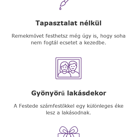
Tapasztalat nélkül
Remekművet festhetsz még úgy is, hogy soha
nem fogtál ecsetet a kezedbe.
Gyönyörű lakásdekor
A Festede számfestőkkel egy különleges éke
lesz a lakásodnak.