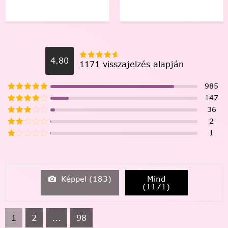
4.80
1171 visszajelzés alapján
985
147
36
2
1
Képpel (
183
)
Mind
(
1171
)
1
2
...
98