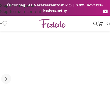
Skip to navigation
Újdonság: AI Varázsszámfestők ✨ | 2
0% bevezető
kedvezmény
Skip to main content
0