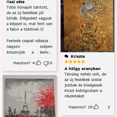
Őszi séta
Több hónapih tatrtott,
de az új festékek jól
bírták. Elégedett vagyok
a képpel is, már fent van
a falon a többivel.🙂
Festede csapat válasza
:
nagyon szépen
köszönjük a kedves
Kriszta
visszajelzést! :)
Hasznos?
4
0
A hölgy aranyban
Tényleg nehéz volt, de
az új festékek soklal
jobbak és bőségesek.
Kicsit kidolgoztam a
részleteket.
Hasznos?
29
2