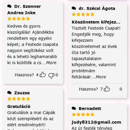
Dr. Szenner
dr. Szécsi Ágota
Andrea Inke
Köszönetem kifejezése és
Kedves és gyors
Tisztelt Festede Csapat!
kiszolgálás! Ajándékba
Engedjék meg, hogy
rendeltem egy egyéni
kifejezzem
képet; a Festede csapata
köszönetemet az évek
nagyon segítőkész volt
óta tartó jó
és a lehető leghamarabb
tapasztalataim
ki is küldték a cs
...More
kifejezésére, valamint
problémám
Hasznos?
4
0
feltárásár
...More
Hasznos?
7
0
Zsuzsa
Gratuláció
Bernadett
Gratulálok a mai Cápák
közt szereplésért és az
judy8312@gmail.com
elért eredményért!
Az új festék tényleg