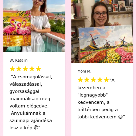
W. Katalin
Móni M.
"A csomagolással,
"A
válaszadással,
kezemben a
gyorsasággal
"legnagyobb"
maximálisan meg
kedvencem, a
voltam elégedve.
háttérben pedig a
Anyukámnak a
többi kedvencem 😍"
szülinapi ajándéka
lesz a kép 🤭"