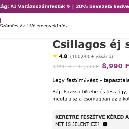
ág: AI Varázsszámfestők ✨ | 2
0% bevezető kedv
 Számfestők ✨
Vélemények
Infók ℹ️
Csillagos éj
★
4.8
(100,000+ vásárló)
8,990
F
9,990
Ft
–
12,990
Ft
Légy festőművész - tapasztala
Bújj Picasso bőrébe és fess úgy,
megtalálsz a csomagban az alko
KERETRE FESZÍTVE KÉRED 
MIT IS JELENT EZ?