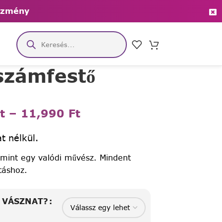
ezmény
 számfestő
t
–
11,990
Ft
t nélkül.
 mint egy valódi művész. Mindent
táshoz.
A VÁSZNAT?