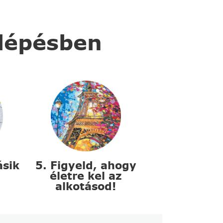
 lépésben
ásik
5. Figyeld, ahogy
életre kel az
alkotásod!