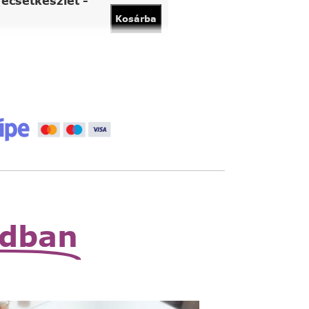
ecsetkészlet -
Kosárba
vány
Kosárba
 állítható nagyító
Read
More
zható zsebnagyító
Read
More
odban