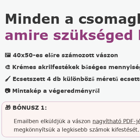
Minden a csomag
amire szükséged 
🖼️ 40x50-es előre számozott vászon
🎨 Krémes akrilfestékek bőséges mennyis
🖌️ Ecsetszett 4 db különböző méretű ecsett
📷 Mintakép a végeredményről
🎁 BÓNUSZ 1:
Emailben elküldjük a vászon
nagyítható PDF-jé
megkönnyítsük a legkisebb számok kifestését.