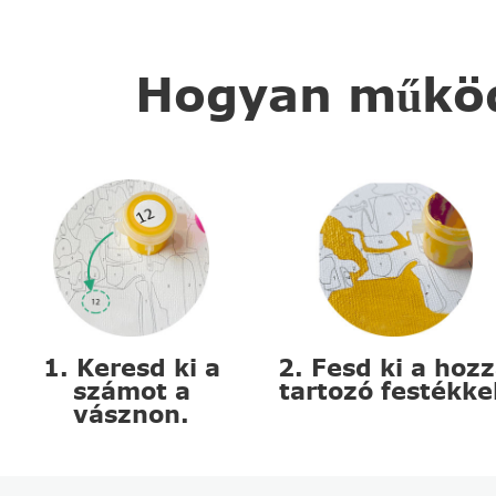
Hogyan működi
1. Keresd ki a
2. Fesd ki a hoz
számot a
tartozó festékke
vásznon.