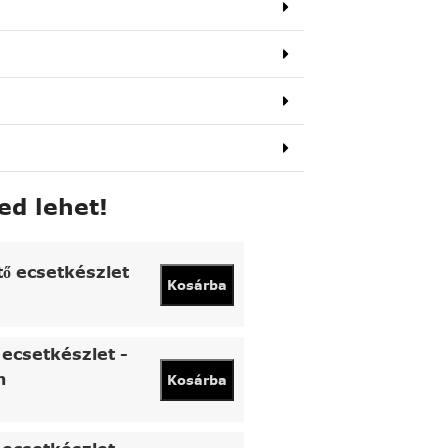
ed lehet!
tő ecsetkészlet
Kosárba
ecsetkészlet -
n
Kosárba