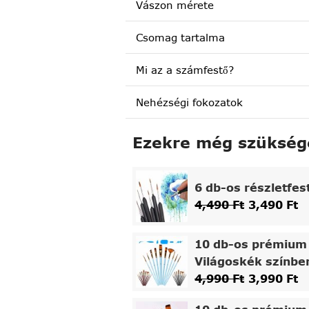
Vászon mérete
Csomag tartalma
Mi az a számfestő?
Nehézségi fokozatok
Ezekre még szükség
6 db-os részletfes
4,490
Ft
3,490
Ft
10 db-os prémium 
Világoskék színbe
4,990
Ft
3,990
Ft