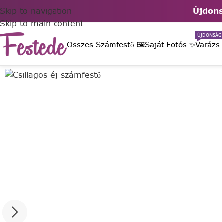
Skip to navigation
Újdons
Skip to main content
ÚJDONSÁG
Összes Számfestő 🖼️
Saját Fotós ✨
Varázs