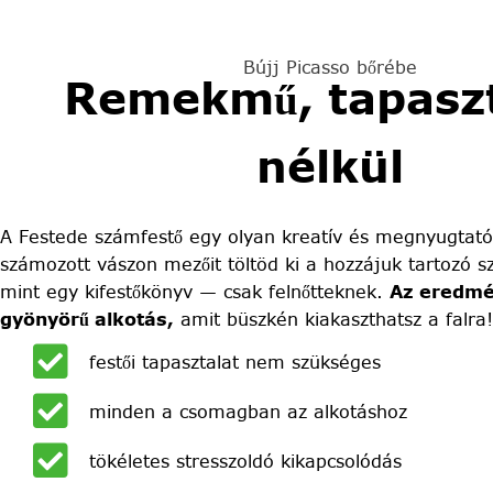
Bújj Picasso bőrébe
Remekmű, tapaszt
nélkül
A Festede számfestő egy olyan kreatív és megnyugtató
számozott vászon mezőit töltöd ki a hozzájuk tartozó sz
mint egy kifestőkönyv — csak felnőtteknek.
Az eredmé
gyönyörű alkotás,
amit büszkén kiakaszthatsz a falra!
festői tapasztalat nem szükséges
minden a csomagban az alkotáshoz
tökéletes stresszoldó kikapcsolódás