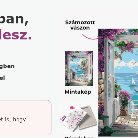
ban,
lesz.
égben
el
t is,
hogy