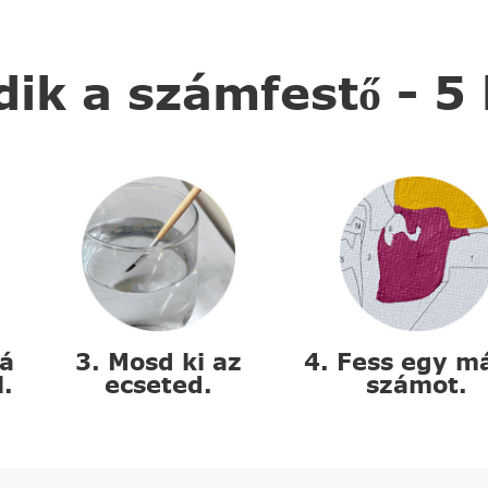
k a számfestő - 5
zá
3. Mosd ki az
4. Fess egy m
l.
ecseted.
számot.