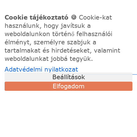
Telefon:
0630/2150557
Cookie tájékoztató 🍪
Cookie-kat
Ügyfélszolgálati e-mail: hello@festede.hu
használunk, hogy javítsuk a
Egyedi képes számfestőkkel kapcsolatban:
weboldalunkon történő felhasználói
egyedi@festede.hu
élményt, személyre szabjuk a
Facebook Messenger
tartalmakat és hirdetéseket, valamint
Csatlakozz 19.000 fős
Facebook csoportunkhoz!
weboldalunkat jobbá tegyük.
Adatvédelmi nyilatkozat
Beállítások
Elfogadom
© 2020 - 2026 Festede Kft. Minden jog fenntartva