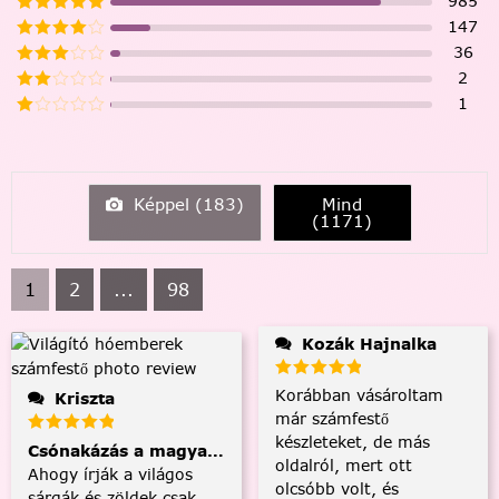
985
147
36
2
1
Képpel (
183
)
Mind
(
1171
)
1
2
...
98
Kozák Hajnalka
Korábban vásároltam
Kriszta
már számfestő
készleteket, de más
Csónakázás a magyar tengeren
oldalról, mert ott
Ahogy írják a világos
olcsóbb volt, és
sárgák és zöldek csak