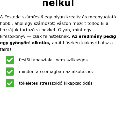
nélkül
A Festede számfestő egy olyan kreatív és megnyugtató
hobbi, ahol egy számozott vászon mezőit töltöd ki a
hozzájuk tartozó színekkel. Olyan, mint egy
kifestőkönyv — csak felnőtteknek.
Az eredmény pedig
egy gyönyörű alkotás,
amit büszkén kiakaszthatsz a
falra!
festői tapasztalat nem szükséges
minden a csomagban az alkotáshoz
tökéletes stresszoldó kikapcsolódás