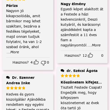
Nagy élmény
Párizs
Egyedi képet alakított át
Nagyon jó
a Festede a házi
kikapcsolódás, amit
kedvencünkről, Desző
bármikor meg lehet
kutyáról, és karácsonyi
szakítani, bezárva a
ajándékként kapta a
festékes tégelyeket,
számfestőt a 11 éves
majd onnan tudjuk
fiam a
folytatni, ha van 1-2
nagylányomtól.
...More
szabad óránk, ahol
...More
Hasznos?
12
0
Hasznos?
4
0
dr. Szécsi Ágota
Dr. Szenner
Köszönetem kifejezése és
Andrea Inke
Tisztelt Festede Csapat!
Engedjék meg, hogy
Kedves és gyors
kifejezzem
kiszolgálás! Ajándékba
köszönetemet az évek
rendeltem egy egyéni
óta tartó jó
képet; a Festede csapata