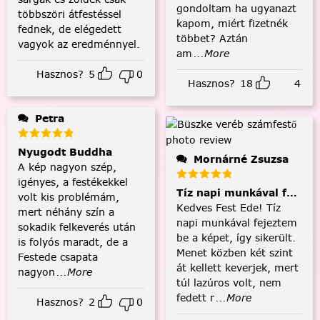
gondoltam ha ugyanazt
többszöri átfestéssel
kapom, miért fizetnék
fednek, de elégedett
többet? Aztán
vagyok az eredménnyel.
am
...More
Hasznos?
5
0
Hasznos?
18
4
Petra
Nyugodt Buddha
Mornárné Zsuzsa
A kép nagyon szép,
igényes, a festékekkel
Tíz napi munkával fejezt
volt kis problémám,
Kedves Fest Ede! Tíz
mert néhány szín a
napi munkával fejeztem
sokadik felkeverés után
be a képet, így sikerült.
is folyós maradt, de a
Menet közben két szint
Festede csapata
át kellett keverjek, mert
nagyon
...More
túl lazúros volt, nem
fedett r
...More
Hasznos?
2
0