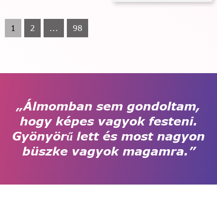
1
2
...
98
„Álmomban sem gondoltam,
hogy képes vagyok festeni.
Gyönyörű lett és most nagyon
büszke vagyok magamra.”