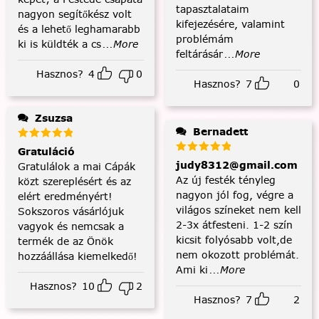
tapasztalataim
nagyon segítőkész volt
kifejezésére, valamint
és a lehető leghamarabb
problémám
ki is küldték a cs
...More
feltárásár
...More
Hasznos?
4
0
Hasznos?
7
0
Zsuzsa
Bernadett
Gratuláció
judy8312@gmail.com
Gratulálok a mai Cápák
Az új festék tényleg
közt szereplésért és az
nagyon jól fog, végre a
elért eredményért!
világos színeket nem kell
Sokszoros vásárlójuk
2-3x átfesteni. 1-2 szín
vagyok és nemcsak a
kicsit folyósabb volt,de
termék de az Önök
nem okozott problémát.
hozzáállása kiemelkedő!
Ami ki
...More
Hasznos?
10
2
Hasznos?
7
2