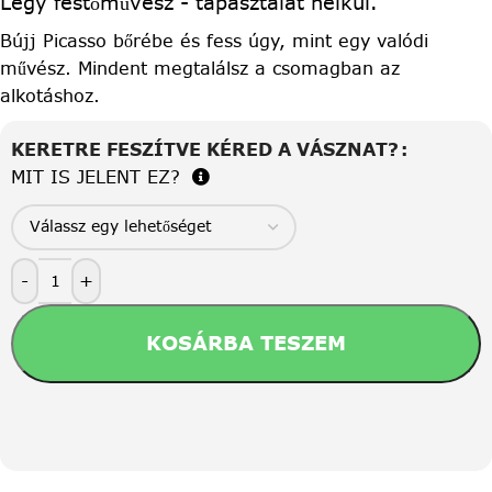
Légy festőművész - tapasztalat nélkül.
Bújj Picasso bőrébe és fess úgy, mint egy valódi
művész. Mindent megtalálsz a csomagban az
alkotáshoz.
KERETRE FESZÍTVE KÉRED A VÁSZNAT?
MIT IS JELENT EZ?
-
+
KOSÁRBA TESZEM