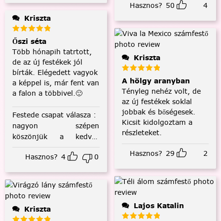
Hasznos?
50
4
Kriszta
Őszi séta
Több hónapih tatrtott,
Kriszta
de az új festékek jól
bírták. Elégedett vagyok
A hölgy aranyban
a képpel is, már fent van
Tényleg nehéz volt, de
a falon a többivel.🙂
az új festékek soklal
jobbak és bőségesek.
Festede csapat válasza
:
Kicsit kidolgoztam a
nagyon szépen
részleteket.
köszönjük a kedves
visszajelzést! :)
Hasznos?
29
2
Hasznos?
4
0
Lajos Katalin
Kriszta