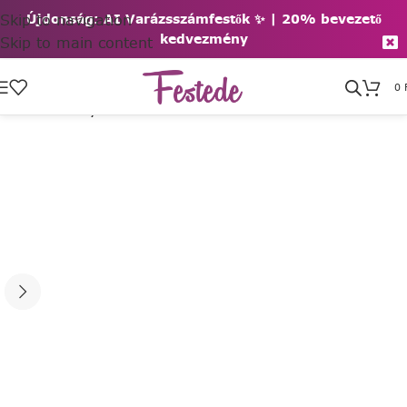
Skip to navigation
Újdonság: AI Varázsszámfestők ✨ | 2
0% bevezető
kedvezmény
Skip to main content
0