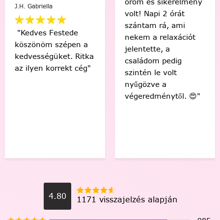
öröm és sikerélmény
J.H. Gabriella
volt! Napi 2 órát
szántam rá, ami
"Kedves Festede
nekem a relaxációt
köszönöm szépen a
jelentette, a
kedvességüket. Ritka
családom pedig
az ilyen korrekt cég"
szintén le volt
nyűgözve a
végeredménytől. 😍"
4.80
1171 visszajelzés alapján