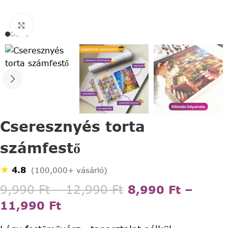
Click to enlarge
Cseresznyés torta
számfestő
★
4.8
(100,000+ vásárló)
9,990
Ft
–
12,990
Ft
8,990
Ft
–
11,990
Ft