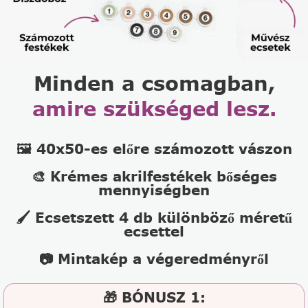
Minden a csomagban,
amire szükséged lesz.
🖼️ 40x50-es előre számozott vászon
🎨 Krémes akrilfestékek bőséges
mennyiségben
🖌️ Ecsetszett 4 db különböző méretű
ecsettel
📷 Mintakép a végeredményről
🎁 BÓNUSZ 1: