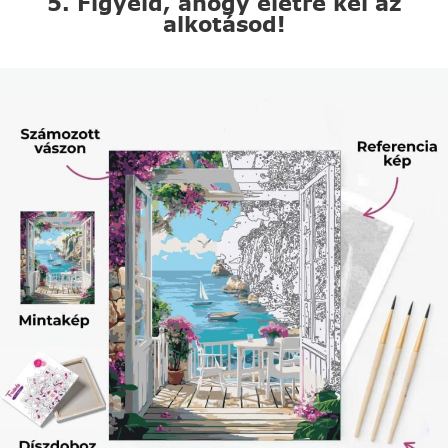
5. Figyeld, ahogy életre kel az
alkotásod!