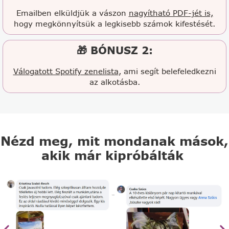
Emailben elküldjük a vászon
nagyítható PDF-jét is,
hogy megkönnyítsük a legkisebb számok kifestését.
🎁 BÓNUSZ 2:
Válogatott Spotify zenelista
, ami segít belefeledkezni
az alkotásba.
Nézd meg, mit mondanak mások,
akik már kipróbálták