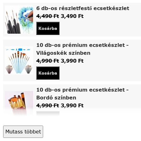
6 db-os részletfestő ecsetkészlet
4,490
Ft
3,490
Ft
Kosárba
10 db-os prémium ecsetkészlet -
Világoskék színben
4,990
Ft
3,990
Ft
Kosárba
10 db-os prémium ecsetkészlet -
Bordó színben
4,990
Ft
3,990
Ft
Kosárba
Mutass többet
Asztali fa festőállvány