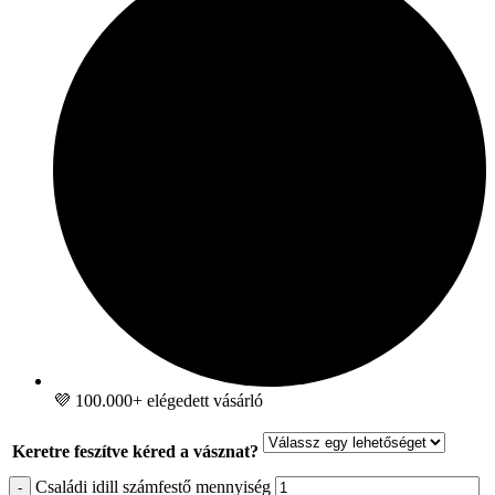
💜 100.000+ elégedett vásárló
Keretre feszítve kéred a vásznat?
Családi idill számfestő mennyiség
-