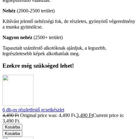
legnépszerűbb választás.
Nehéz
(2000-2500 terület)
Kihívást jelentő nehézségi fok, de részletes, gyönyörű végeredmény
a munka gyümölcse.
Nagyon nehéz
(2500+ terület)
Tapasztalt számfestő alkotóknak ajánljuk, a legszebb,
legrészletesebb képek alkothatóak meg.
Ezekre még szükséged lehet!
6 db-os részletfestő ecsetkészlet
4,490
Ft
Original price was: 4,490 Ft.
3,490
Ft
Current price is:
3,490 Ft.
Kosárba
Kosárba