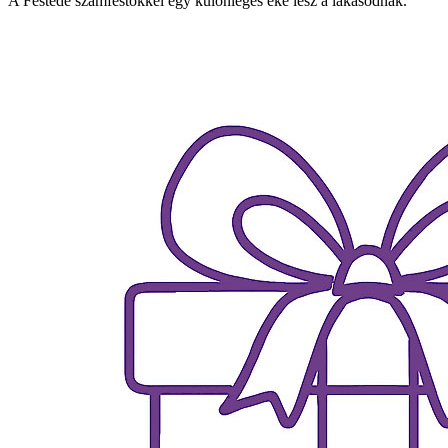
A Festede számfestőkkel egy különleges éke lesz a lakásodnak.