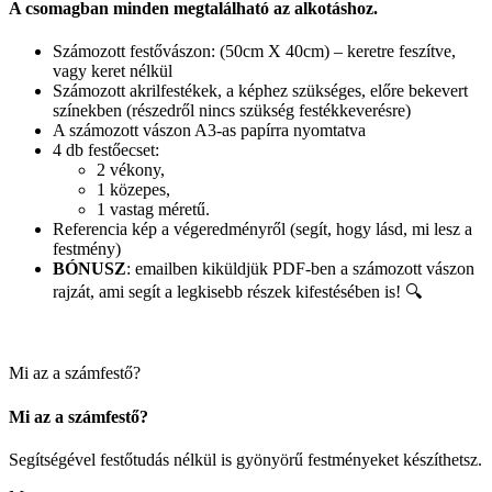
A csomagban minden megtalálható az alkotáshoz.
Számozott festővászon: (50cm X 40cm) – keretre feszítve,
vagy keret nélkül
Számozott akrilfestékek, a képhez szükséges, előre bekevert
színekben (részedről nincs szükség festékkeverésre)
A számozott vászon A3-as papírra nyomtatva
4 db festőecset:
2 vékony,
1 közepes,
1 vastag méretű.
Referencia kép a végeredményről (segít, hogy lásd, mi lesz a
festmény)
BÓNUSZ
: emailben kiküldjük PDF-ben a számozott vászon
rajzát, ami segít a legkisebb részek kifestésében is! 🔍
Mi az a számfestő?
Mi az a számfestő?
Segítségével festőtudás nélkül is gyönyörű festményeket készíthetsz.