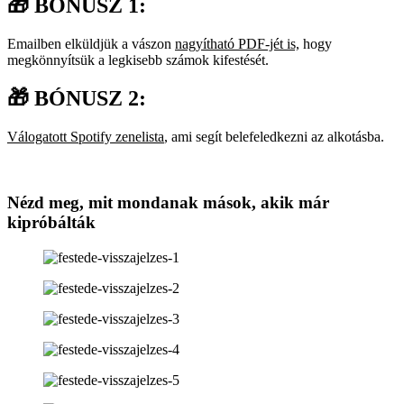
🎁 BÓNUSZ 1:
Emailben elküldjük a vászon
nagyítható PDF-jét is,
hogy
megkönnyítsük a legkisebb számok kifestését.
🎁 BÓNUSZ 2:
Válogatott Spotify zenelista
, ami segít belefeledkezni az alkotásba.
Nézd meg, mit mondanak mások, akik már
kipróbálták