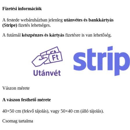
Fizetési információk
A festede webáruházban jelenleg
utánvétes és bankkártyás
(Stripe)
fizetés lehetséges.
A futárnál
készpénzes és kártyás
fizetésre is van lehetőség.
Vászon mérete
A vászon festhető mérete
40×50 cm (fekvő tájolás), vagy 50×40 cm (álló tájolás).
Csomag tartalma