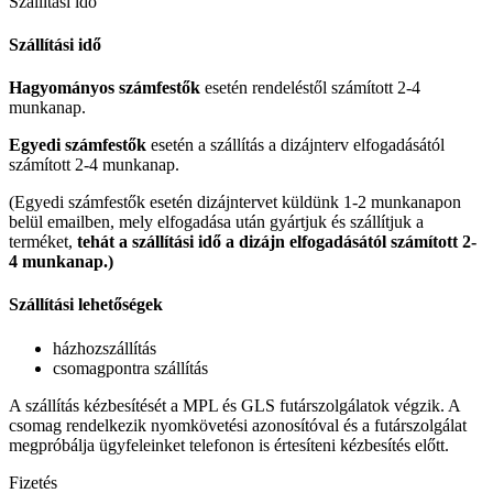
Szállítási idő
Szállítási idő
Hagyományos számfestők
esetén rendeléstől számított 2-4
munkanap.
Egyedi számfestők
esetén a szállítás a dizájnterv elfogadásától
számított 2-4 munkanap.
(Egyedi számfestők esetén dizájntervet küldünk 1-2 munkanapon
belül emailben, mely elfogadása után gyártjuk és szállítjuk a
terméket,
tehát a szállítási idő a dizájn elfogadásától számított 2-
4 munkanap.)
Szállítási lehetőségek
házhozszállítás
csomagpontra szállítás
A szállítás kézbesítését a MPL és GLS futárszolgálatok végzik. A
csomag rendelkezik nyomkövetési azonosítóval és a futárszolgálat
megpróbálja ügyfeleinket telefonon is értesíteni kézbesítés előtt.
Fizetés