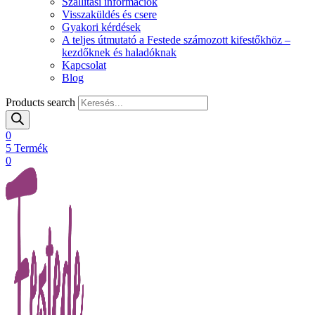
Szállítási információk
Visszaküldés és csere
Gyakori kérdések
A teljes útmutató a Festede számozott kifestőkhöz –
kezdőknek és haladóknak
Kapcsolat
Blog
Products search
0
5
Termék
0