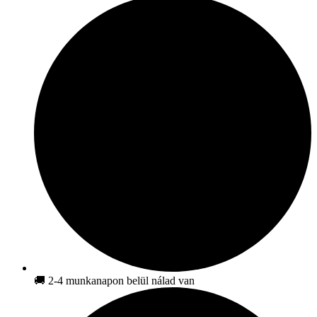
🚚 2-4 munkanapon belül nálad van