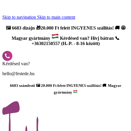
Újdonság: AI Varázsszámfestők ✨ | 2
0% bevezető kedvezmény
Skip to navigation
Skip to main content
🖼️
6683 dizájn 🎁20.000 Ft felett INGYENES szállítás!
🚚
🤩
Magyar gyártmány
Kérdésed van? Hívj bátran 📞
+36302150557 (H.-P. - 8-16 között)
Kérdésed van?
hello@festede.hu
6683 számfestő 🖼️ 20.000 Ft felett INGYENES szállítás! 🚚 Magyar
gyártmány