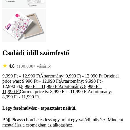
Családi idill számfestő
★
4.8
(100,000+ vásárló)
9,990
Ft
–
12,990
Ft
Ártartomány: 9,990 Ft - 12,990 Ft
Original
price was: 9,990 Ft – 12,990 FtÁrtartomány: 9,990 Ft -
12,990 Ft.
8,990
Ft
–
11,990
Ft
Ártartomány: 8,990 Ft -
11,990 Ft
Current price is: 8,990 Ft – 11,990 FtÁrtartomány:
8,990 Ft - 11,990 Ft.
Légy festőművész - tapasztalat nélkül.
Bújj Picasso bőrébe és fess úgy, mint egy valódi művész. Mindent
megtalálsz a csomagban az alkotáshoz.