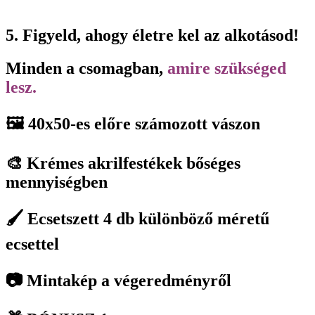
5. Figyeld, ahogy életre kel az alkotásod!
Minden a csomagban,
amire szükséged
lesz.
🖼️ 40x50-es előre számozott vászon
🎨 Krémes akrilfestékek bőséges
mennyiségben
🖌️ Ecsetszett 4 db különböző méretű
ecsettel
📷 Mintakép a végeredményről