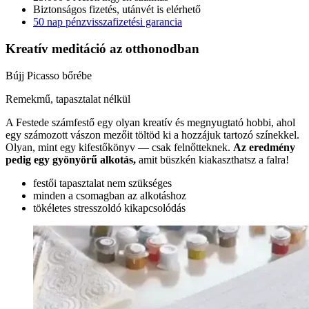
Biztonságos fizetés, utánvét is elérhető
50 nap pénzvisszafizetési garancia
Kreatív meditáció
az otthonodban
Bújj Picasso bőrébe
Remekmű, tapasztalat nélkül
A Festede számfestő egy olyan kreatív és megnyugtató hobbi, ahol
egy számozott vászon mezőit töltöd ki a hozzájuk tartozó színekkel.
Olyan, mint egy kifestőkönyv — csak felnőtteknek.
Az eredmény
pedig egy gyönyörű alkotás,
amit büszkén kiakaszthatsz a falra!
festői tapasztalat nem szükséges
minden a csomagban az alkotáshoz
tökéletes stresszoldó kikapcsolódás