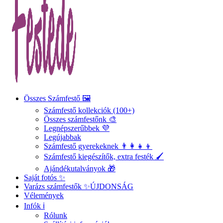
Összes Számfestő 🖼️
Számfestő kollekciók (100+)
Összes számfestőnk 🎨
Legnépszerűbbek 💜
Legújabbak
Számfestő gyerekeknek 👨‍👩‍👧‍👦
Számfestő kiegészítők, extra festék 🖌️
Ajándékutalványok 🎁
Saját fotós ✨
Varázs számfestők ✨
ÚJDONSÁG
Vélemények
Infók ℹ️
Rólunk