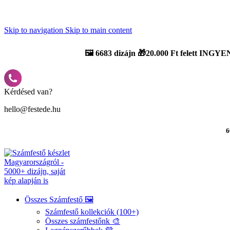
Újdonság: AI Varázsszámfestők ✨ | 2
0% bevezető kedvezmény
Skip to navigation
Skip to main content
🖼️
6683 dizájn 🎁20.000 Ft felett INGYEN
Kérdésed van?
hello@festede.hu
6
Összes Számfestő 🖼️
Számfestő kollekciók (100+)
Összes számfestőnk 🎨