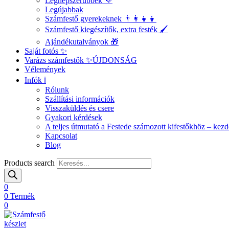
Legnépszerűbbek 💜
Legújabbak
Számfestő gyerekeknek 👨‍👩‍👧‍👦
Számfestő kiegészítők, extra festék 🖌️
Ajándékutalványok 🎁
Saját fotós ✨
Varázs számfestők ✨
ÚJDONSÁG
Vélemények
Infók ℹ️
Rólunk
Szállítási információk
Visszaküldés és csere
Gyakori kérdések
A teljes útmutató a Festede számozott kifestőkhöz – ke
Kapcsolat
Blog
Products search
0
0
Termék
0