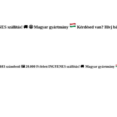
ES szállítás!
🚚
🤩 Magyar gyártmány
Kérdésed van? Hívj bát
683 számfestő 🖼️ 20.000 Ft felett INGYENES szállítás! 🚚 Magyar gyártmány