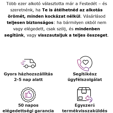
Több ezer alkotó választotta már a Festedét – és
szeretnénk, ha
Te is átélhetnéd az alkotás
örömét, minden kockázat nélkül
. Vásárlásod
teljesen biztonságos
: ha bármilyen okból nem
vagy elégedett, csak szólj, és
mindenben
segítünk
, vagy
visszautaljuk a teljes összeget
.
Gyors házhozszállítás
Segítőkész
2-5 nap alatt
ügyfélszolgálat
50 napos
Egyszerű
elégedettségi garancia
termékvisszaküldés