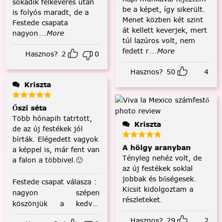
sokadik felkeverés után
be a képet, így sikerült.
is folyós maradt, de a
Menet közben két szint
Festede csapata
át kellett keverjek, mert
nagyon
...More
túl lazúros volt, nem
fedett r
...More
Hasznos?
2
0
Hasznos?
50
4
Kriszta
Őszi séta
Több hónapih tatrtott,
Kriszta
de az új festékek jól
bírták. Elégedett vagyok
A hölgy aranyban
a képpel is, már fent van
Tényleg nehéz volt, de
a falon a többivel.🙂
az új festékek soklal
jobbak és bőségesek.
Festede csapat válasza
:
Kicsit kidolgoztam a
nagyon szépen
részleteket.
köszönjük a kedves
visszajelzést! :)
Hasznos?
29
2