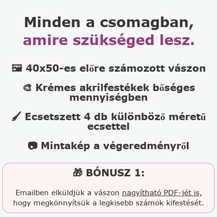
Minden a csomagban,
amire szükséged lesz.
🖼️ 40x50-es előre számozott vászon
🎨 Krémes akrilfestékek bőséges
mennyiségben
🖌️ Ecsetszett 4 db különböző méretű
ecsettel
📷 Mintakép a végeredményről
🎁 BÓNUSZ 1:
Emailben elküldjük a vászon
nagyítható PDF-jét is,
hogy megkönnyítsük a legkisebb számok kifestését.