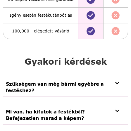
Igény esetén festékutánpótlás
100,000+ elégedett vásárló
Gyakori kérdések
Szükségem van még bármi egyébre a
festéshez?
Mi van, ha kifutok a festékből?
Befejezetlen marad a képem?