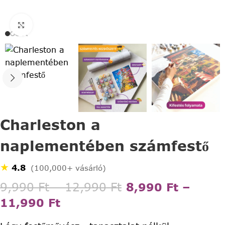
Click to enlarge
Charleston a
naplementében számfestő
★
4.8
(100,000+ vásárló)
9,990
Ft
–
12,990
Ft
8,990
Ft
–
11,990
Ft