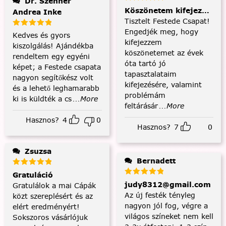
Dr. Szenner
Köszönetem kifejezése és
Andrea Inke
Tisztelt Festede Csapat!
Engedjék meg, hogy
Kedves és gyors
kifejezzem
kiszolgálás! Ajándékba
köszönetemet az évek
rendeltem egy egyéni
óta tartó jó
képet; a Festede csapata
tapasztalataim
nagyon segítőkész volt
kifejezésére, valamint
és a lehető leghamarabb
problémám
ki is küldték a cs
...More
feltárásár
...More
Hasznos?
4
0
Hasznos?
7
0
Zsuzsa
Bernadett
Gratuláció
judy8312@gmail.com
Gratulálok a mai Cápák
Az új festék tényleg
közt szereplésért és az
nagyon jól fog, végre a
elért eredményért!
világos színeket nem kell
Sokszoros vásárlójuk