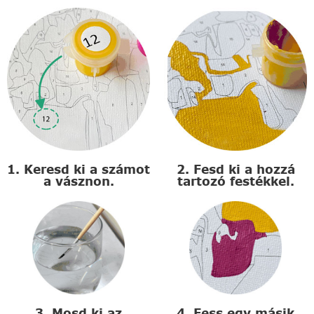
1. Keresd ki a számot
2. Fesd ki a hozzá
a vásznon.
tartozó festékkel.
3. Mosd ki az
4. Fess egy másik