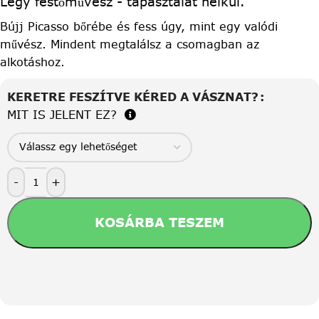
Légy festőművész - tapasztalat nélkül.
Bújj Picasso bőrébe és fess úgy, mint egy valódi
művész. Mindent megtalálsz a csomagban az
alkotáshoz.
KERETRE FESZÍTVE KÉRED A VÁSZNAT?
MIT IS JELENT EZ?
-
+
KOSÁRBA TESZEM