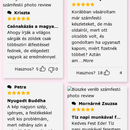
Korábban vásároltam
Kriszta
már számfestő
készleteket, de más
Csónakázás a magyar tengeren
oldalról, mert ott
Ahogy írják a világos
olcsóbb volt, és
sárgák és zöldek csak
gondoltam ha ugyanazt
többszöri átfestéssel
kapom, miért fizetnék
fednek, de elégedett
többet? Aztán
vagyok az eredménnyel.
am
...More
Hasznos?
5
0
Hasznos?
18
4
Petra
Nyugodt Buddha
Mornárné Zsuzsa
A kép nagyon szép,
igényes, a festékekkel
Tíz napi munkával fejezt
volt kis problémám,
Kedves Fest Ede! Tíz
mert néhány szín a
napi munkával fejeztem