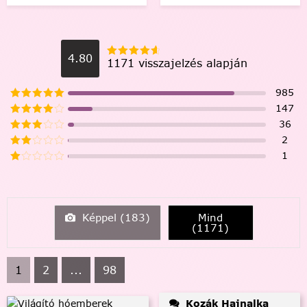
4.80
1171 visszajelzés alapján
985
147
36
2
1
Képpel (
183
)
Mind
(
1171
)
1
2
...
98
Kozák Hajnalka