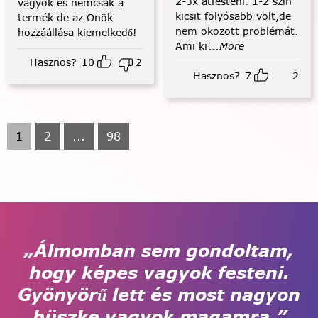
2-3x átfesteni. 1-2 szín
vagyok és nemcsak a
kicsit folyósabb volt,de
termék de az Önök
nem okozott problémát.
hozzáállása kiemelkedő!
Ami ki
...More
Hasznos?
10
2
Hasznos?
7
2
1
2
...
98
„Álmomban sem gondoltam,
hogy képes vagyok festeni.
Gyönyörű lett és most nagyon
büszke vagyok magamra.”