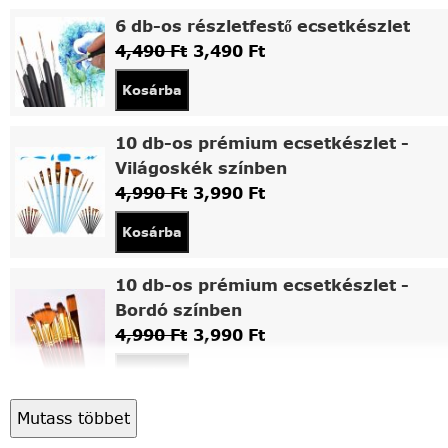
6 db-os részletfestő ecsetkészlet
4,490
Ft
3,490
Ft
Kosárba
10 db-os prémium ecsetkészlet -
Világoskék színben
4,990
Ft
3,990
Ft
Kosárba
10 db-os prémium ecsetkészlet -
Bordó színben
4,990
Ft
3,990
Ft
Kosárba
Mutass többet
Asztali fa festőállvány