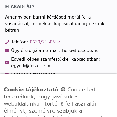
ELAKADTÁL?
Amennyiben bármi kérdésed merül fel a
vásárlással, termékkel kapcsolatban írj nekünk
bátran!
Telefon:
0630/2150557
Ügyfélszolgálati e-mail: hello@festede.hu
Egyedi képes számfestőkkel kapcsolatban:
egyedi@festede.hu
Facebook Messenger
Csatlakozz 19.000 fős
Facebook csoportunkhoz!
Cookie tájékoztató 🍪
Cookie-kat
használunk, hogy javítsuk a
weboldalunkon történő felhasználói
élményt, személyre szabjuk a