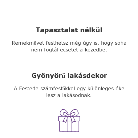
Tapasztalat nélkül
Remekművet festhetsz még úgy is, hogy soha
nem fogtál ecsetet a kezedbe.
Gyönyörű lakásdekor
A Festede számfestőkkel egy különleges éke
lesz a lakásodnak.