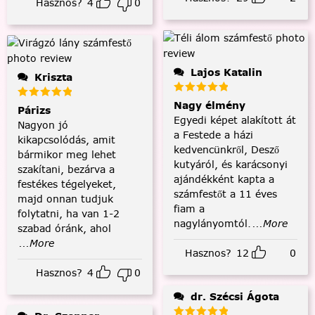
Hasznos?
4
0
Lajos Katalin
Kriszta
Nagy élmény
Párizs
Egyedi képet alakított át
Nagyon jó
a Festede a házi
kikapcsolódás, amit
kedvencünkről, Desző
bármikor meg lehet
kutyáról, és karácsonyi
szakítani, bezárva a
ajándékként kapta a
festékes tégelyeket,
számfestőt a 11 éves
majd onnan tudjuk
fiam a
folytatni, ha van 1-2
nagylányomtól.
...More
szabad óránk, ahol
...More
Hasznos?
12
0
Hasznos?
4
0
dr. Szécsi Ágota