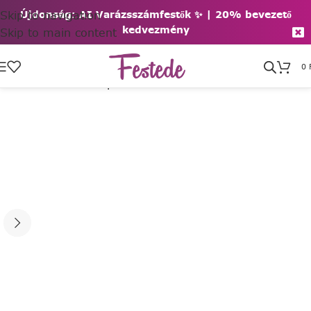
Skip to navigation
Újdonság: AI Varázsszámfestők ✨ | 2
0% bevezető
kedvezmény
Skip to main content
0