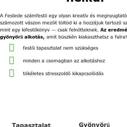
A Festede számfestő egy olyan kreatív és megnyugtató
számozott vászon mezőit töltöd ki a hozzájuk tartozó sz
mint egy kifestőkönyv — csak felnőtteknek.
Az eredmé
gyönyörű alkotás,
amit büszkén kiakaszthatsz a falra!
festői tapasztalat nem szükséges
minden a csomagban az alkotáshoz
tökéletes stresszoldó kikapcsolódás
Gyönyörű
Tapasztalat