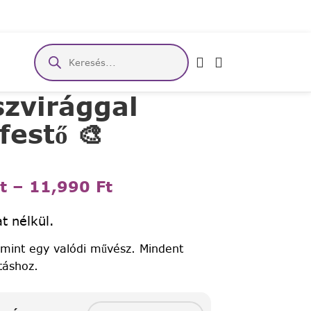
zvirággal
festő 🎨
t
–
11,990
Ft
t nélkül.
 mint egy valódi művész. Mindent
táshoz.