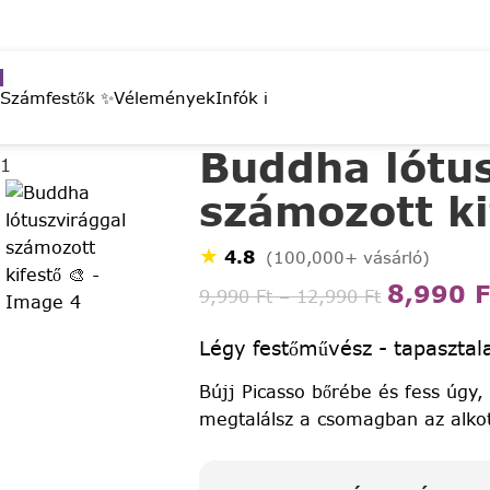
 Számfestők ✨
Vélemények
Infók ℹ️
Buddha lótus
számozott ki
★
4.8
(100,000+ vásárló)
8,990
F
9,990
Ft
–
12,990
Ft
Légy festőművész - tapasztala
Bújj Picasso bőrébe és fess úgy,
megtalálsz a csomagban az alko