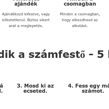
ajándék
csomagban
Ajándékozd kifestve, vagy
Minden a csomagban,
kifestetlenül. Biztos sikert
hogy elkezdhesd az
arat a meglepetés.
alkotást.
k a számfestő - 5
zá
3. Mosd ki az
4. Fess egy m
l.
ecseted.
számot.