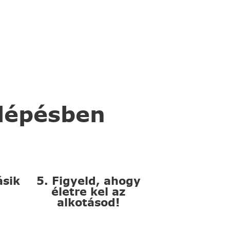
 lépésben
ásik
5. Figyeld, ahogy
életre kel az
alkotásod!