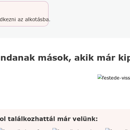
edkezni az alkotásba.
ndanak mások, akik már kip
ol találkozhattál már velünk: