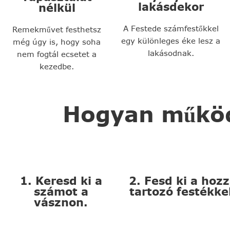
lakásdekor
nélkül
A Festede számfestőkkel
Remekművet festhetsz
egy különleges éke lesz a
még úgy is, hogy soha
lakásodnak.
nem fogtál ecsetet a
kezedbe.
Hogyan működi
1. Keresd ki a
2. Fesd ki a hoz
számot a
tartozó festékke
vásznon.