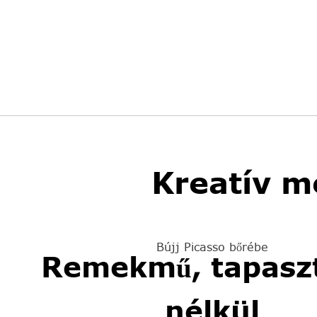
Kreatív m
Bújj Picasso bőrébe
Remekmű, tapaszt
nélkül