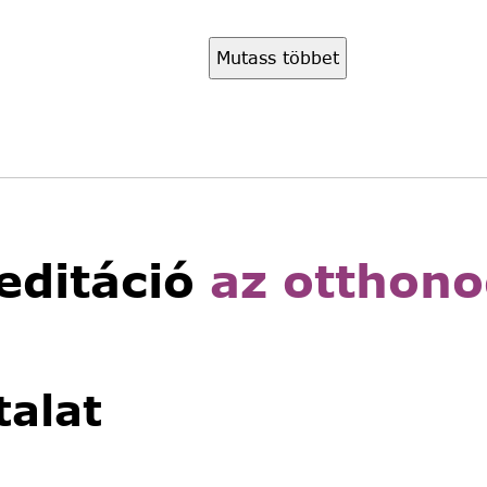
Asztali fa festőáll
5,490
Ft
4,490
Ft
Mutass többet
Világítós, asztalra
4,990
Ft
3,490
Ft
Read More
Kinyitható, hordo
2,990
Ft
1,990
Ft
Read More
editáció
az otthon
alat