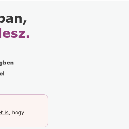
ban,
lesz.
égben
el
t is,
hogy