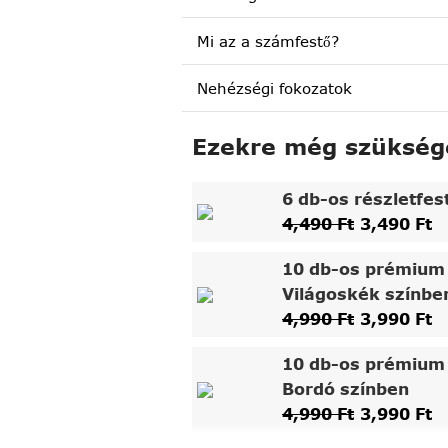
Mi az a számfestő?
Nehézségi fokozatok
Ezekre még szükség
6 db-os részletfes
4,490
Ft
3,490
Ft
10 db-os prémium 
Világoskék színbe
4,990
Ft
3,990
Ft
10 db-os prémium 
Bordó színben
4,990
Ft
3,990
Ft