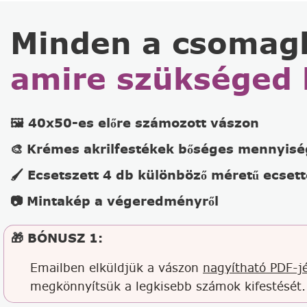
Minden a csomag
amire szükséged 
🖼️ 40x50-es előre számozott vászon
🎨 Krémes akrilfestékek bőséges mennyis
🖌️ Ecsetszett 4 db különböző méretű ecsett
📷 Mintakép a végeredményről
🎁 BÓNUSZ 1:
Emailben elküldjük a vászon
nagyítható PDF-jé
megkönnyítsük a legkisebb számok kifestését.