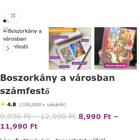
Click to enlarge
Boszorkány a városban
számfestő
★
4.8
(100,000+ vásárló)
9,990
Ft
–
12,990
Ft
8,990
Ft
–
11,990
Ft