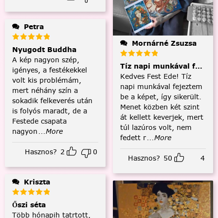
Petra
Mornárné Zsuzsa
Nyugodt Buddha
A kép nagyon szép,
Tíz napi munkával fejezt
igényes, a festékekkel
Kedves Fest Ede! Tíz
volt kis problémám,
napi munkával fejeztem
mert néhány szín a
be a képet, így sikerült.
sokadik felkeverés után
Menet közben két szint
is folyós maradt, de a
át kellett keverjek, mert
Festede csapata
túl lazúros volt, nem
nagyon
...More
fedett r
...More
Hasznos?
2
0
Hasznos?
50
4
Kriszta
Őszi séta
Több hónapih tatrtott,