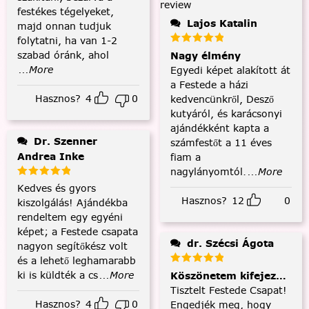
festékes tégelyeket,
Lajos Katalin
majd onnan tudjuk
folytatni, ha van 1-2
szabad óránk, ahol
Nagy élmény
...More
Egyedi képet alakított át
a Festede a házi
Hasznos?
4
0
kedvencünkről, Desző
kutyáról, és karácsonyi
ajándékként kapta a
Dr. Szenner
számfestőt a 11 éves
Andrea Inke
fiam a
nagylányomtól.
...More
Kedves és gyors
Hasznos?
12
0
kiszolgálás! Ajándékba
rendeltem egy egyéni
képet; a Festede csapata
dr. Szécsi Ágota
nagyon segítőkész volt
és a lehető leghamarabb
ki is küldték a cs
...More
Köszönetem kifejezése és
Tisztelt Festede Csapat!
Hasznos?
4
0
Engedjék meg, hogy