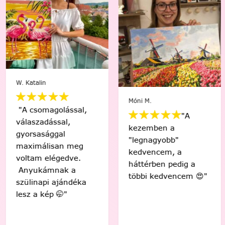
W. Katalin
Móni M.
"A csomagolással,
"A
válaszadással,
kezemben a
gyorsasággal
"legnagyobb"
maximálisan meg
kedvencem, a
voltam elégedve.
háttérben pedig a
Anyukámnak a
többi kedvencem 😍"
szülinapi ajándéka
lesz a kép 🤭"