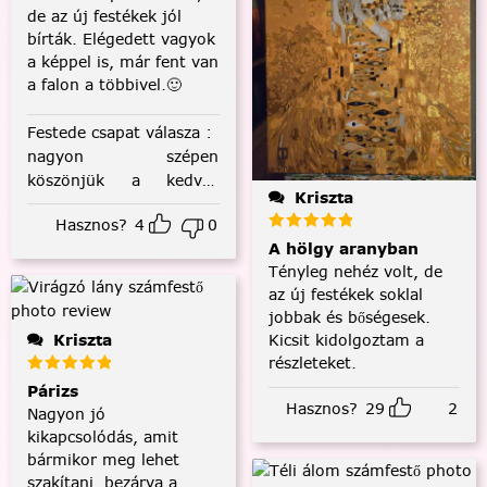
de az új festékek jól
bírták. Elégedett vagyok
a képpel is, már fent van
a falon a többivel.🙂
Festede csapat válasza
:
nagyon szépen
köszönjük a kedves
Kriszta
visszajelzést! :)
Hasznos?
4
0
A hölgy aranyban
Tényleg nehéz volt, de
az új festékek soklal
jobbak és bőségesek.
Kriszta
Kicsit kidolgoztam a
részleteket.
Párizs
Hasznos?
29
2
Nagyon jó
kikapcsolódás, amit
bármikor meg lehet
szakítani, bezárva a