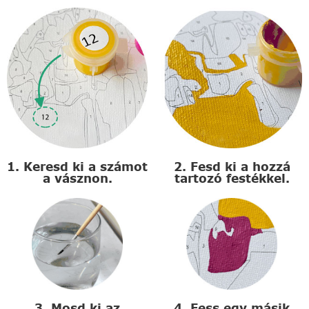
1. Keresd ki a számot
2. Fesd ki a hozzá
a vásznon.
tartozó festékkel.
3. Mosd ki az
4. Fess egy másik