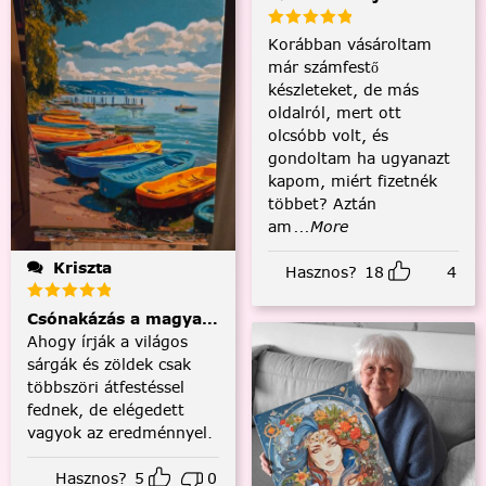
Korábban vásároltam
már számfestő
készleteket, de más
oldalról, mert ott
olcsóbb volt, és
gondoltam ha ugyanazt
kapom, miért fizetnék
többet? Aztán
am
...More
Kriszta
Hasznos?
18
4
Csónakázás a magyar tengeren
Ahogy írják a világos
sárgák és zöldek csak
többszöri átfestéssel
fednek, de elégedett
vagyok az eredménnyel.
Hasznos?
5
0