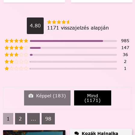
4.80
1171 visszajelzés alapján
985
147
36
2
1
Képpel (
183
)
Mind
(
1171
)
1
2
...
98
Kozák Hajnalka