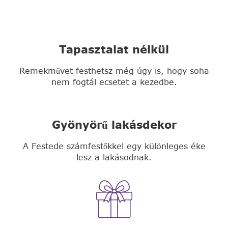
Tapasztalat nélkül
Remekművet festhetsz még úgy is, hogy soha
nem fogtál ecsetet a kezedbe.
Gyönyörű lakásdekor
A Festede számfestőkkel egy különleges éke
lesz a lakásodnak.