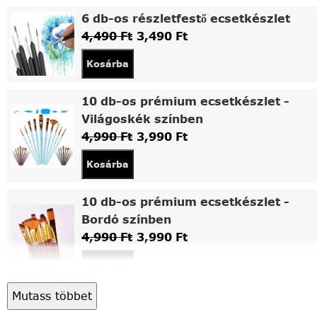
6 db-os részletfestő ecsetkészlet
4,490
Ft
3,490
Ft
Kosárba
10 db-os prémium ecsetkészlet -
Világoskék színben
4,990
Ft
3,990
Ft
Kosárba
10 db-os prémium ecsetkészlet -
Bordó színben
4,990
Ft
3,990
Ft
Kosárba
Mutass többet
Asztali fa festőállvány