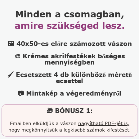
Minden a csomagban,
amire szükséged lesz.
🖼️ 40x50-es előre számozott vászon
🎨 Krémes akrilfestékek bőséges
mennyiségben
🖌️ Ecsetszett 4 db különböző méretű
ecsettel
📷 Mintakép a végeredményről
🎁 BÓNUSZ 1:
Emailben elküldjük a vászon
nagyítható PDF-jét is,
hogy megkönnyítsük a legkisebb számok kifestését.