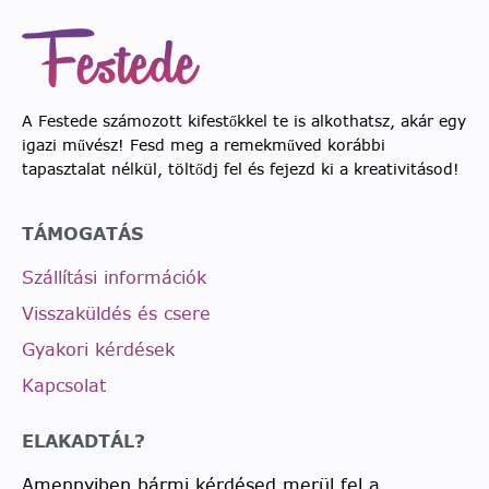
A Festede számozott kifestőkkel te is alkothatsz, akár egy
igazi művész! Fesd meg a remekműved korábbi
tapasztalat nélkül, töltődj fel és fejezd ki a kreativitásod!
TÁMOGATÁS
Szállítási információk
Visszaküldés és csere
Gyakori kérdések
Kapcsolat
ELAKADTÁL?
Amennyiben bármi kérdésed merül fel a