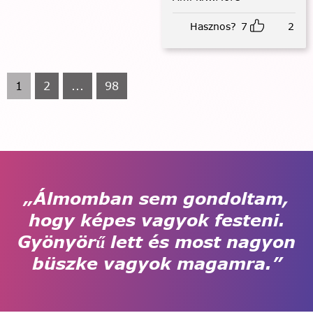
Hasznos?
7
2
1
2
...
98
„Álmomban sem gondoltam,
hogy képes vagyok festeni.
Gyönyörű lett és most nagyon
büszke vagyok magamra.”