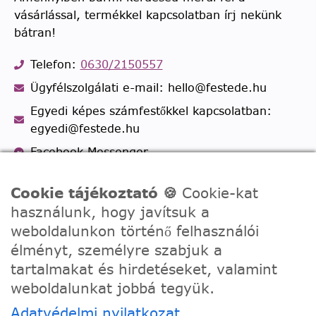
vásárlással, termékkel kapcsolatban írj nekünk
bátran!
Telefon:
0630/2150557
Ügyfélszolgálati e-mail: hello@festede.hu
Egyedi képes számfestőkkel kapcsolatban:
egyedi@festede.hu
Facebook Messenger
Csatlakozz 19.000 fős
Facebook csoportunkhoz!
Cookie tájékoztató 🍪
Cookie-kat
használunk, hogy javítsuk a
weboldalunkon történő felhasználói
élményt, személyre szabjuk a
tartalmakat és hirdetéseket, valamint
weboldalunkat jobbá tegyük.
Adatvédelmi nyilatkozat