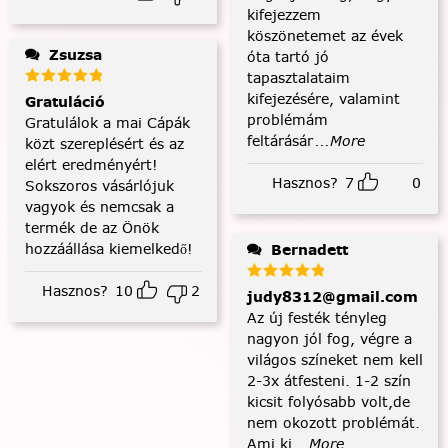
kifejezzem
köszönetemet az évek
Zsuzsa
óta tartó jó
tapasztalataim
kifejezésére, valamint
Gratuláció
problémám
Gratulálok a mai Cápák
feltárásár
...More
közt szereplésért és az
elért eredményért!
Hasznos?
7
0
Sokszoros vásárlójuk
vagyok és nemcsak a
termék de az Önök
hozzáállása kiemelkedő!
Bernadett
Hasznos?
10
2
judy8312@gmail.com
Az új festék tényleg
nagyon jól fog, végre a
világos színeket nem kell
2-3x átfesteni. 1-2 szín
kicsit folyósabb volt,de
nem okozott problémát.
Ami ki
...More