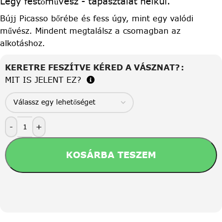
Légy festőművész - tapasztalat nélkül.
Bújj Picasso bőrébe és fess úgy, mint egy valódi
művész. Mindent megtalálsz a csomagban az
alkotáshoz.
KERETRE FESZÍTVE KÉRED A VÁSZNAT?
MIT IS JELENT EZ?
-
+
KOSÁRBA TESZEM