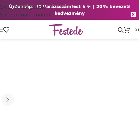
Skip to navigation
Újdonság: AI Varázsszámfestők ✨ | 2
0% bevezető
kedvezmény
Skip to main content
0