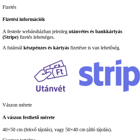
Fizetés
Fizetési információk
A festede webáruházban jelenleg
utánvétes és bankkártyás
(Stripe)
fizetés lehetséges.
A futárnál
készpénzes és kártyás
fizetésre is van lehetőség.
Vászon mérete
A vászon festhető mérete
40×50 cm (fekvő tájolás), vagy 50×40 cm (álló tájolás).