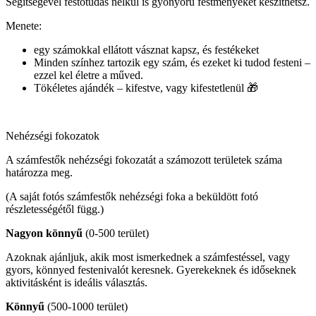
Segítségével festőtudás nélkül is gyönyörű festményeket készíthetsz.
Menete:
egy számokkal ellátott vásznat kapsz, és festékeket
Minden színhez tartozik egy szám, és ezeket ki tudod festeni –
ezzel kel életre a műved.
Tökéletes ajándék – kifestve, vagy kifestetlenül 🎁
Nehézségi fokozatok
A számfestők nehézségi fokozatát a számozott területek száma
határozza meg.
(A saját fotós számfestők nehézségi foka a beküldött fotó
részletességétől függ.)
Nagyon könnyű
(0-500 terület)
Azoknak ajánljuk, akik most ismerkednek a számfestéssel, vagy
gyors, könnyed festenivalót keresnek. Gyerekeknek és időseknek
aktivitásként is ideális választás.
Könnyű
(500-1000 terület)