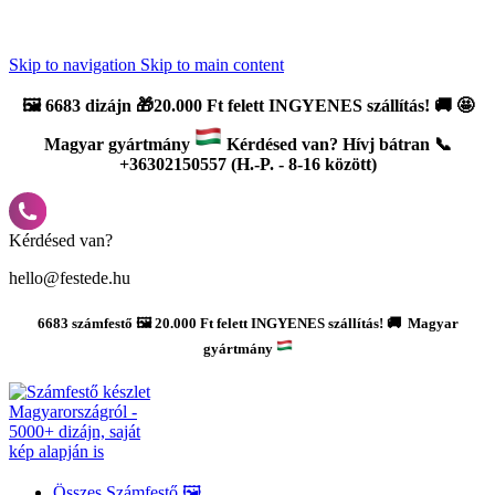
Újdonság: AI Varázsszámfestők ✨ | 2
0% bevezető kedvezmény
Skip to navigation
Skip to main content
🖼️
6683 dizájn 🎁20.000 Ft felett INGYENES szállítás!
🚚
🤩
Magyar gyártmány
Kérdésed van? Hívj bátran 📞
+36302150557 (H.-P. - 8-16 között)
Kérdésed van?
hello@festede.hu
6683 számfestő 🖼️ 20.000 Ft felett INGYENES szállítás! 🚚 Magyar
gyártmány
Összes Számfestő 🖼️