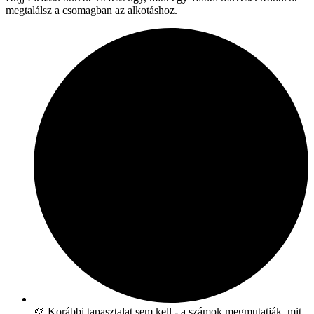
megtalálsz a csomagban az alkotáshoz.
🎨 Korábbi tapasztalat sem kell - a számok megmutatják, mit