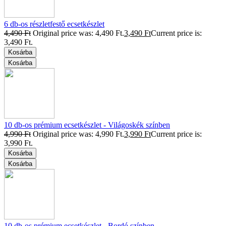
6 db-os részletfestő ecsetkészlet
4,490
Ft
Original price was: 4,490 Ft.
3,490
Ft
Current price is:
3,490 Ft.
Kosárba
Kosárba
10 db-os prémium ecsetkészlet - Világoskék színben
4,990
Ft
Original price was: 4,990 Ft.
3,990
Ft
Current price is:
3,990 Ft.
Kosárba
Kosárba
10 db-os prémium ecsetkészlet - Bordó színben