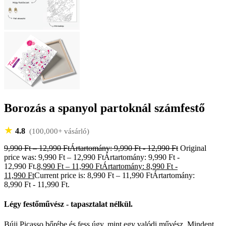
Borozás a spanyol partoknál számfestő
★
4.8
(100,000+ vásárló)
9,990
Ft
–
12,990
Ft
Ártartomány: 9,990 Ft - 12,990 Ft
Original
price was: 9,990 Ft – 12,990 FtÁrtartomány: 9,990 Ft -
12,990 Ft.
8,990
Ft
–
11,990
Ft
Ártartomány: 8,990 Ft -
11,990 Ft
Current price is: 8,990 Ft – 11,990 FtÁrtartomány:
8,990 Ft - 11,990 Ft.
Légy festőművész - tapasztalat nélkül.
Bújj Picasso bőrébe és fess úgy, mint egy valódi művész. Mindent