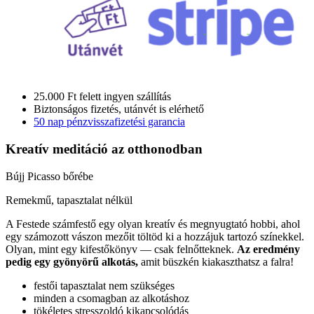
25.000 Ft felett ingyen szállítás
Biztonságos fizetés, utánvét is elérhető
50 nap pénzvisszafizetési garancia
Kreatív meditáció
az otthonodban
Bújj Picasso bőrébe
Remekmű, tapasztalat nélkül
A Festede számfestő egy olyan kreatív és megnyugtató hobbi, ahol
egy számozott vászon mezőit töltöd ki a hozzájuk tartozó színekkel.
Olyan, mint egy kifestőkönyv — csak felnőtteknek.
Az eredmény
pedig egy gyönyörű alkotás,
amit büszkén kiakaszthatsz a falra!
festői tapasztalat nem szükséges
minden a csomagban az alkotáshoz
tökéletes stresszoldó kikapcsolódás