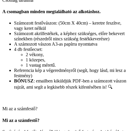
Csomag tartalma
A csomagban minden megtalálható az alkotáshoz.
Számozott festővászon: (50cm X 40cm) – keretre feszítve,
vagy keret nélkül
Számozott akrilfestékek, a képhez szükséges, előre bekevert
színekben (részedről nincs szükség festékkeverésre)
A számozott vászon A3-as papírra nyomtatva
4 db festőecset:
2 vékony,
1 közepes,
1 vastag méretű.
Referencia kép a végeredményről (segít, hogy lásd, mi lesz a
festmény)
BÓNUSZ
: emailben kiküldjük PDF-ben a számozott vászon
rajzát, ami segít a legkisebb részek kifestésében is! 🔍
Mi az a számfestő?
Mi az a számfestő?