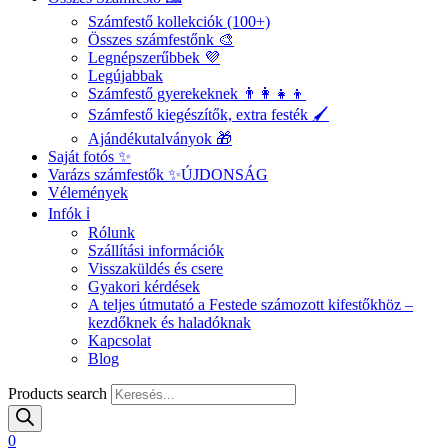
Számfestő kollekciók (100+)
Összes számfestőnk 🎨
Legnépszerűbbek 💜
Legújabbak
Számfestő gyerekeknek 👨‍👩‍👧‍👦
Számfestő kiegészítők, extra festék 🖌️
Ajándékutalványok 🎁
Saját fotós ✨
Varázs számfestők ✨
ÚJDONSÁG
Vélemények
Infók ℹ️
Rólunk
Szállítási információk
Visszaküldés és csere
Gyakori kérdések
A teljes útmutató a Festede számozott kifestőkhöz –
kezdőknek és haladóknak
Kapcsolat
Blog
Products search
0