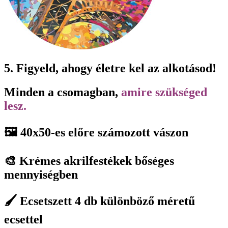
5. Figyeld, ahogy életre kel az alkotásod!
Minden a csomagban,
amire szükséged
lesz.
🖼️ 40x50-es előre számozott vászon
🎨 Krémes akrilfestékek bőséges
mennyiségben
🖌️ Ecsetszett 4 db különböző méretű
ecsettel