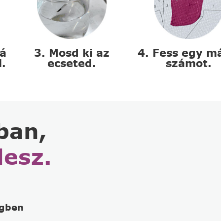
zá
3. Mosd ki az
4. Fess egy m
l.
ecseted.
számot.
ban,
lesz.
égben