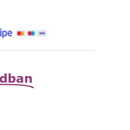
vány
Kosárba
 állítható nagyító
Read
More
zható zsebnagyító
Read
More
odban