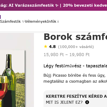
ág: AI Varázsszámfestők ✨ | 2
0% bevezető kedv
 Számfestők ✨
Vélemények
Infók ℹ️
Borok számf
★
4.8
(100,000+ vásárló)
15,980
Ft
–
19,980
Ft
Légy festőművész - tapasztala
Bújj Picasso bőrébe és fess úgy,
megtalálsz a csomagban az alko
KERETRE FESZÍTVE KÉRED 
MIT IS JELENT EZ?