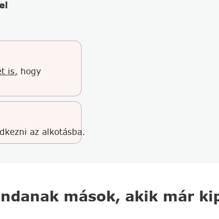
el
t is,
hogy
edkezni az alkotásba.
ndanak mások, akik már kip