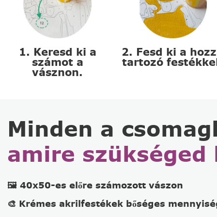
1. Keresd ki a
2. Fesd ki a hoz
számot a
tartozó festékke
vásznon.
Minden a csomag
amire szükséged 
🖼️ 40x50-es előre számozott vászon
🎨 Krémes akrilfestékek bőséges mennyis