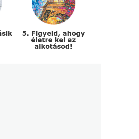
ásik
5. Figyeld, ahogy
életre kel az
alkotásod!