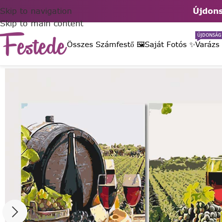
Skip to navigation
Újdons
Skip to main content
ÚJDONSÁG
Összes Számfestő 🖼️
Saját Fotós ✨
Varázs