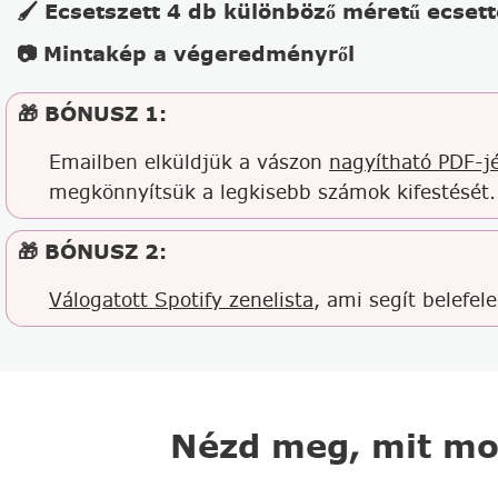
🖌️ Ecsetszett 4 db különböző méretű ecsett
📷 Mintakép a végeredményről
🎁 BÓNUSZ 1:
Emailben elküldjük a vászon
nagyítható PDF-jé
megkönnyítsük a legkisebb számok kifestését.
🎁 BÓNUSZ 2:
Válogatott Spotify zenelista
, ami segít belefel
Nézd meg, mit mo