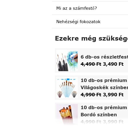
Mi az a számfestő?
Nehézségi fokozatok
Ezekre még szükség
6 db-os részletfes
4,490
Ft
3,490
Ft
10 db-os prémium 
Világoskék színbe
4,990
Ft
3,990
Ft
10 db-os prémium 
Bordó színben
4,990
Ft
3,990
Ft