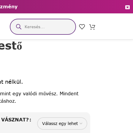
ezmény
estő
t nélkül.
 mint egy valódi művész. Mindent
táshoz.
A VÁSZNAT?