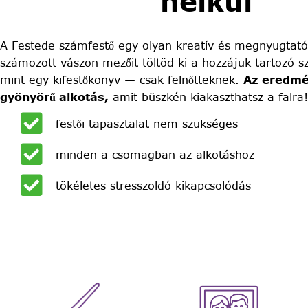
nélkül
A Festede számfestő egy olyan kreatív és megnyugtató
számozott vászon mezőit töltöd ki a hozzájuk tartozó sz
mint egy kifestőkönyv — csak felnőtteknek.
Az eredmé
gyönyörű alkotás,
amit büszkén kiakaszthatsz a falra!
festői tapasztalat nem szükséges
minden a csomagban az alkotáshoz
tökéletes stresszoldó kikapcsolódás