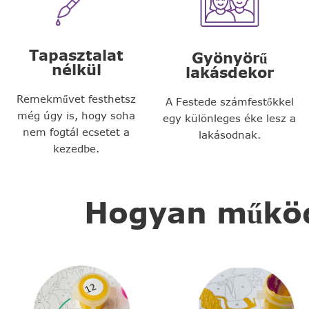
Tapasztalat
Gyönyörű
nélkül
lakásdekor
Remekművet festhetsz
A Festede számfestőkkel
még úgy is, hogy soha
egy különleges éke lesz a
nem fogtál ecsetet a
lakásodnak.
kezedbe.
Hogyan működi