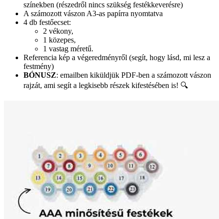
színekben (részedről nincs szükség festékkeverésre)
A számozott vászon A3-as papírra nyomtatva
4 db festőecset:
2 vékony,
1 közepes,
1 vastag méretű.
Referencia kép a végeredményről (segít, hogy lásd, mi lesz a
festmény)
BÓNUSZ
: emailben kiküldjük PDF-ben a számozott vászon
rajzát, ami segít a legkisebb részek kifestésében is! 🔍