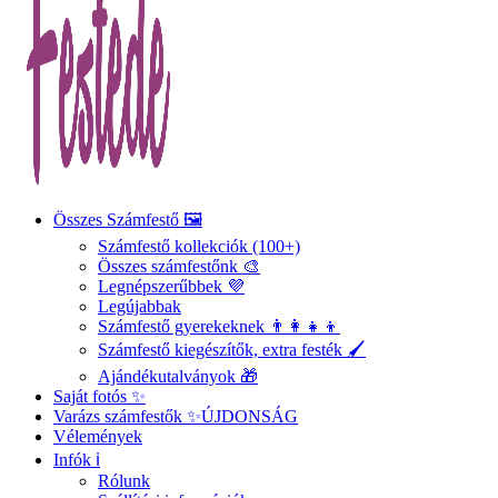
Összes Számfestő 🖼️
Számfestő kollekciók (100+)
Összes számfestőnk 🎨
Legnépszerűbbek 💜
Legújabbak
Számfestő gyerekeknek 👨‍👩‍👧‍👦
Számfestő kiegészítők, extra festék 🖌️
Ajándékutalványok 🎁
Saját fotós ✨
Varázs számfestők ✨
ÚJDONSÁG
Vélemények
Infók ℹ️
Rólunk