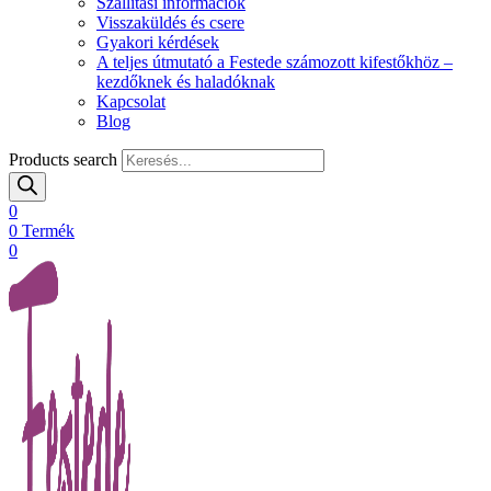
Szállítási információk
Visszaküldés és csere
Gyakori kérdések
A teljes útmutató a Festede számozott kifestőkhöz –
kezdőknek és haladóknak
Kapcsolat
Blog
Products search
0
0
Termék
0