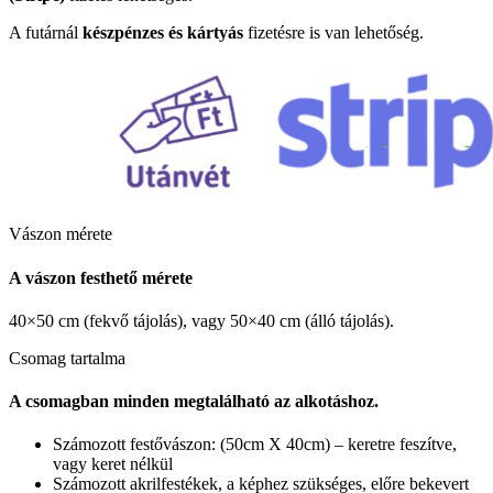
A futárnál
készpénzes és kártyás
fizetésre is van lehetőség.
Vászon mérete
A vászon festhető mérete
40×50 cm (fekvő tájolás), vagy 50×40 cm (álló tájolás).
Csomag tartalma
A csomagban minden megtalálható az alkotáshoz.
Számozott festővászon: (50cm X 40cm) – keretre feszítve,
vagy keret nélkül
Számozott akrilfestékek, a képhez szükséges, előre bekevert