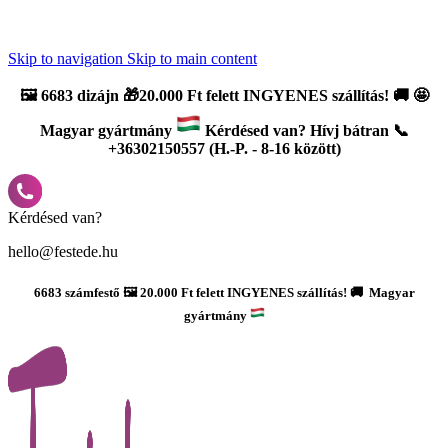
Újdonság: AI Varázsszámfestők ✨ | 2
0% bevezető kedvezmény
Skip to navigation
Skip to main content
🖼️
6683 dizájn 🎁20.000 Ft felett INGYENES szállítás!
🚚
🤩
Magyar gyártmány
Kérdésed van? Hívj bátran 📞
+36302150557 (H.-P. - 8-16 között)
Kérdésed van?
hello@festede.hu
6683 számfestő 🖼️ 20.000 Ft felett INGYENES szállítás! 🚚 Magyar
gyártmány