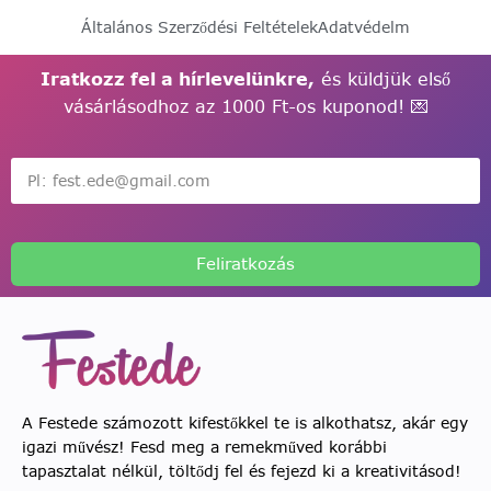
Általános Szerződési Feltételek
Adatvédelm
Iratkozz fel a hírlevelünkre,
és küldjük első
vásárlásodhoz az 1000 Ft-os kuponod! 💌
Feliratkozás
A Festede számozott kifestőkkel te is alkothatsz, akár egy
igazi művész! Fesd meg a remekműved korábbi
tapasztalat nélkül, töltődj fel és fejezd ki a kreativitásod!