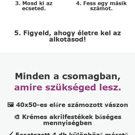
3. Mosd ki az
4. Fess egy másik
ecseted.
számot.
5. Figyeld, ahogy életre kel az
alkotásod!
Minden a csomagban,
amire szükséged lesz.
🖼️ 40x50-es előre számozott vászon
🎨 Krémes akrilfestékek bőséges
mennyiségben
🖌️ Ecsetszett 4 db különböző méretű