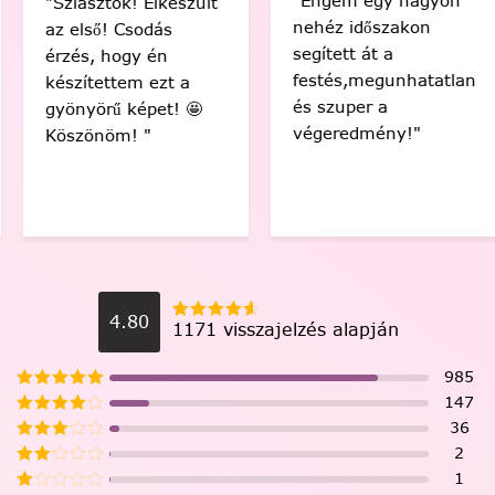
"Engem egy nagyon
"Sziasztok! Elkészült
nehéz időszakon
az első! Csodás
segített át a
érzés, hogy én
festés,megunhatatlan
készítettem ezt a
és szuper a
gyönyörű képet! 🤩
végeredmény!"
Köszönöm! "
4.80
1171 visszajelzés alapján
985
147
36
2
1