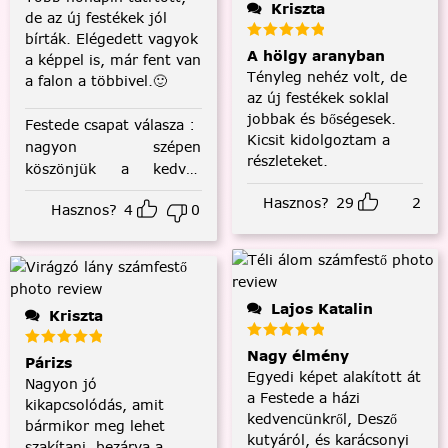
Kriszta
de az új festékek jól
bírták. Elégedett vagyok
A hölgy aranyban
a képpel is, már fent van
Tényleg nehéz volt, de
a falon a többivel.🙂
az új festékek soklal
jobbak és bőségesek.
Festede csapat válasza
:
Kicsit kidolgoztam a
nagyon szépen
részleteket.
köszönjük a kedves
visszajelzést! :)
Hasznos?
29
2
Hasznos?
4
0
Lajos Katalin
Kriszta
Nagy élmény
Párizs
Egyedi képet alakított át
Nagyon jó
a Festede a házi
kikapcsolódás, amit
kedvencünkről, Desző
bármikor meg lehet
kutyáról, és karácsonyi
szakítani, bezárva a