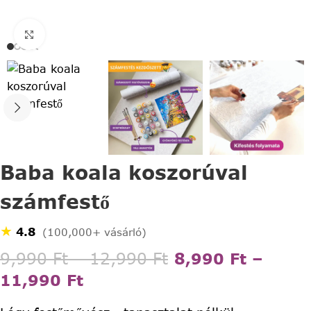
Click to enlarge
Baba koala koszorúval
számfestő
★
4.8
(100,000+ vásárló)
9,990
Ft
–
12,990
Ft
8,990
Ft
–
11,990
Ft