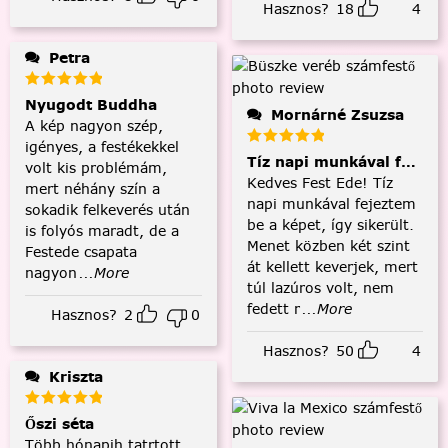
Hasznos?
18
4
Petra
Nyugodt Buddha
Mornárné Zsuzsa
A kép nagyon szép,
igényes, a festékekkel
Tíz napi munkával fejezt
volt kis problémám,
Kedves Fest Ede! Tíz
mert néhány szín a
napi munkával fejeztem
sokadik felkeverés után
be a képet, így sikerült.
is folyós maradt, de a
Menet közben két szint
Festede csapata
át kellett keverjek, mert
nagyon
...More
túl lazúros volt, nem
fedett r
...More
Hasznos?
2
0
Hasznos?
50
4
Kriszta
Őszi séta
Több hónapih tatrtott,