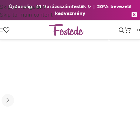
Skip to navigation
Újdonság: AI Varázsszámfestők ✨ | 2
0% bevezető
kedvezmény
Skip to main content
0