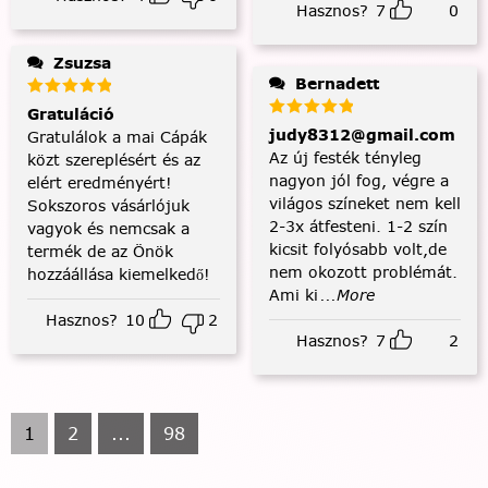
Hasznos?
7
0
Zsuzsa
Bernadett
Gratuláció
judy8312@gmail.com
Gratulálok a mai Cápák
Az új festék tényleg
közt szereplésért és az
nagyon jól fog, végre a
elért eredményért!
világos színeket nem kell
Sokszoros vásárlójuk
2-3x átfesteni. 1-2 szín
vagyok és nemcsak a
kicsit folyósabb volt,de
termék de az Önök
nem okozott problémát.
hozzáállása kiemelkedő!
Ami ki
...More
Hasznos?
10
2
Hasznos?
7
2
1
2
...
98