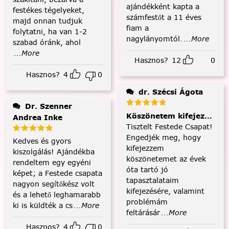
ajándékként kapta a
festékes tégelyeket,
számfestőt a 11 éves
majd onnan tudjuk
fiam a
folytatni, ha van 1-2
nagylányomtól.
...More
szabad óránk, ahol
...More
Hasznos?
12
0
Hasznos?
4
0
dr. Szécsi Ágota
Dr. Szenner
Köszönetem kifejezése és
Andrea Inke
Tisztelt Festede Csapat!
Engedjék meg, hogy
Kedves és gyors
kifejezzem
kiszolgálás! Ajándékba
köszönetemet az évek
rendeltem egy egyéni
óta tartó jó
képet; a Festede csapata
tapasztalataim
nagyon segítőkész volt
kifejezésére, valamint
és a lehető leghamarabb
problémám
ki is küldték a cs
...More
feltárásár
...More
Hasznos?
4
0