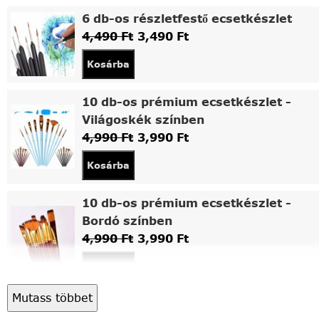
6 db-os részletfestő ecsetkészlet
4,490
Ft
3,490
Ft
Kosárba
10 db-os prémium ecsetkészlet -
Világoskék színben
4,990
Ft
3,990
Ft
Kosárba
10 db-os prémium ecsetkészlet -
Bordó színben
4,990
Ft
3,990
Ft
Kosárba
Mutass többet
Asztali fa festőállvány