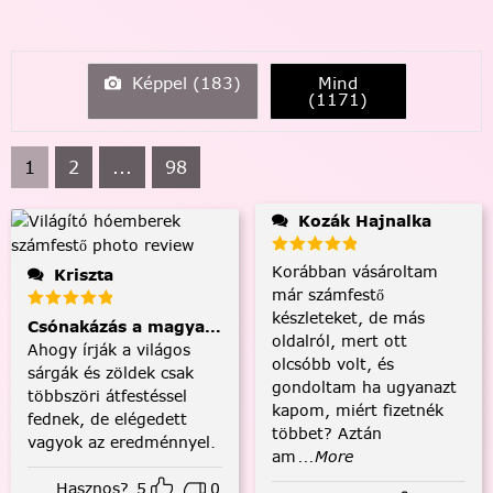
Képpel (
183
)
Mind
(
1171
)
1
2
...
98
Kozák Hajnalka
Korábban vásároltam
Kriszta
már számfestő
készleteket, de más
Csónakázás a magyar tengeren
oldalról, mert ott
Ahogy írják a világos
olcsóbb volt, és
sárgák és zöldek csak
gondoltam ha ugyanazt
többszöri átfestéssel
kapom, miért fizetnék
fednek, de elégedett
többet? Aztán
vagyok az eredménnyel.
am
...More
Hasznos?
5
0