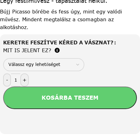
Légy festőművész - tapasztalat nélkül.
Bújj Picasso bőrébe és fess úgy, mint egy valódi
művész. Mindent megtalálsz a csomagban az
alkotáshoz.
KERETRE FESZÍTVE KÉRED A VÁSZNAT?
MIT IS JELENT EZ?
-
+
KOSÁRBA TESZEM