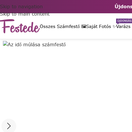
Skip to navigation
Újdons
Skip to main content
ÚJDONSÁG
Összes Számfestő 🖼️
Saját Fotós ✨
Varázs