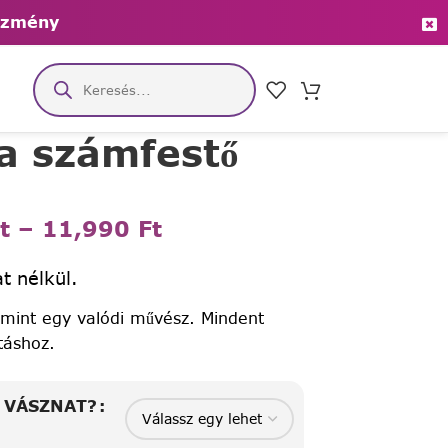
ezmény
a számfestő
t
–
11,990
Ft
t nélkül.
 mint egy valódi művész. Mindent
táshoz.
A VÁSZNAT?