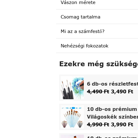
Vászon mérete
Csomag tartalma
Mi az a számfestő?
Nehézségi fokozatok
Ezekre még szükség
6 db-os részletfes
4,490
Ft
3,490
Ft
10 db-os prémium 
Világoskék színbe
4,990
Ft
3,990
Ft