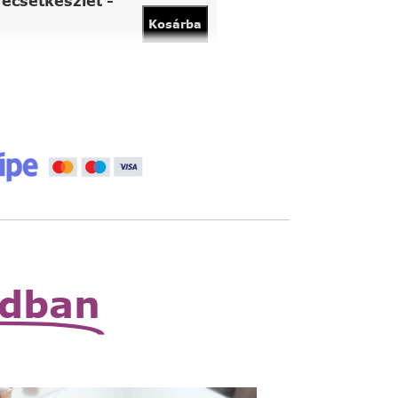
ecsetkészlet -
Kosárba
vány
Kosárba
 állítható nagyító
Read
More
zható zsebnagyító
Read
More
odban