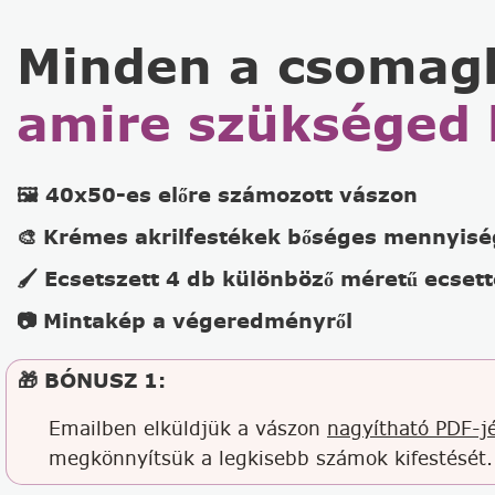
Minden a csomag
amire szükséged 
🖼️ 40x50-es előre számozott vászon
🎨 Krémes akrilfestékek bőséges mennyis
🖌️ Ecsetszett 4 db különböző méretű ecsett
📷 Mintakép a végeredményről
🎁 BÓNUSZ 1:
Emailben elküldjük a vászon
nagyítható PDF-jé
megkönnyítsük a legkisebb számok kifestését.