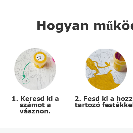
Hogyan működi
1. Keresd ki a
2. Fesd ki a hoz
számot a
tartozó festékke
vásznon.