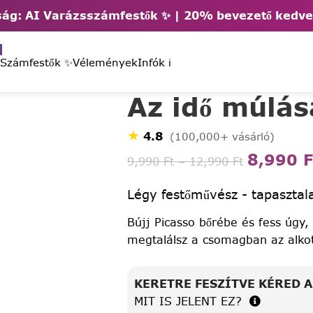
ág: AI Varázsszámfestők ✨ | 2
0% bevezető kedv
 Számfestők ✨
Vélemények
Infók ℹ️
Az idő múlás
★
4.8
(100,000+ vásárló)
8,990
F
9,990
Ft
–
12,990
Ft
Légy festőművész - tapasztala
Bújj Picasso bőrébe és fess úgy,
megtalálsz a csomagban az alko
KERETRE FESZÍTVE KÉRED 
MIT IS JELENT EZ?