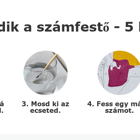
k a számfestő - 5
zá
3. Mosd ki az
4. Fess egy m
l.
ecseted.
számot.