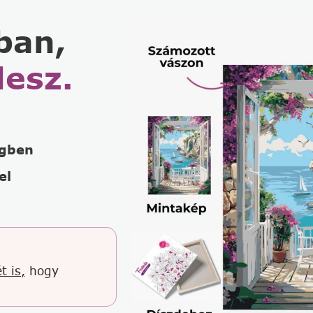
ban,
lesz.
égben
el
t is,
hogy