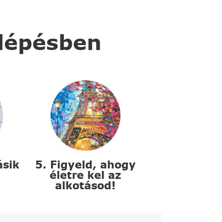
 lépésben
ásik
5. Figyeld, ahogy
életre kel az
alkotásod!