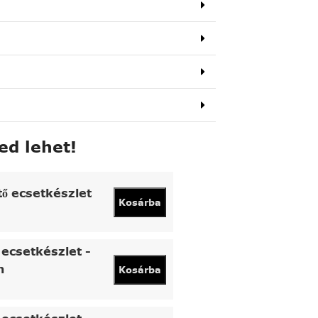
ed lehet!
tő ecsetkészlet
Kosárba
ecsetkészlet -
n
Kosárba