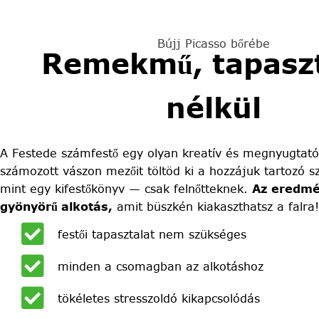
Bújj Picasso bőrébe
Remekmű, tapaszt
nélkül
A Festede számfestő egy olyan kreatív és megnyugtató
számozott vászon mezőit töltöd ki a hozzájuk tartozó sz
mint egy kifestőkönyv — csak felnőtteknek.
Az eredmé
gyönyörű alkotás,
amit büszkén kiakaszthatsz a falra!
festői tapasztalat nem szükséges
minden a csomagban az alkotáshoz
tökéletes stresszoldó kikapcsolódás