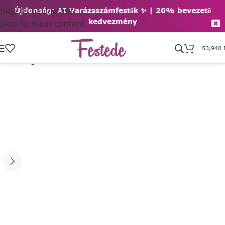
Skip to navigation
Újdonság: AI Varázsszámfestők ✨ | 2
0% bevezető
kedvezmény
Skip to main content
53,940