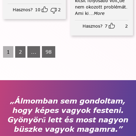
kicsit folyósabb volt,de
nem okozott problémát.
Hasznos?
10
2
Ami ki
...More
Hasznos?
7
2
1
2
...
98
„Álmomban sem gondoltam,
hogy képes vagyok festeni.
Gyönyörű lett és most nagyon
büszke vagyok magamra.”