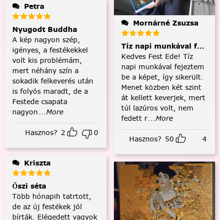
Petra
Mornárné Zsuzsa
Nyugodt Buddha
A kép nagyon szép,
Tíz napi munkával fejezt
igényes, a festékekkel
Kedves Fest Ede! Tíz
volt kis problémám,
napi munkával fejeztem
mert néhány szín a
be a képet, így sikerült.
sokadik felkeverés után
Menet közben két szint
is folyós maradt, de a
át kellett keverjek, mert
Festede csapata
túl lazúros volt, nem
nagyon
...More
fedett r
...More
Hasznos?
2
0
Hasznos?
50
4
Kriszta
Őszi séta
Több hónapih tatrtott,
de az új festékek jól
bírták. Elégedett vagyok