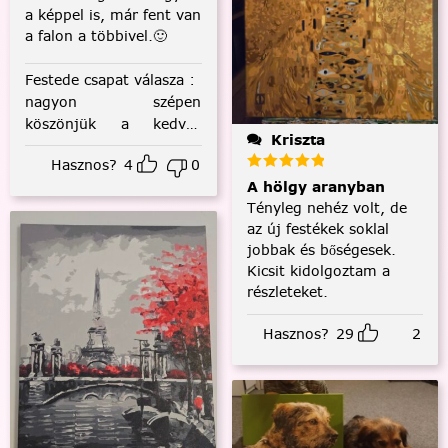
a képpel is, már fent van
a falon a többivel.🙂
Festede csapat válasza
:
nagyon szépen
köszönjük a kedves
Kriszta
visszajelzést! :)
Hasznos?
4
0
A hölgy aranyban
Tényleg nehéz volt, de
az új festékek soklal
jobbak és bőségesek.
Kicsit kidolgoztam a
részleteket.
Hasznos?
29
2