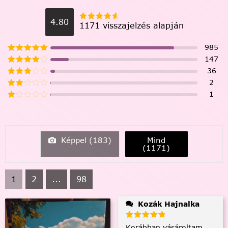
4.80
1171 visszajelzés alapján
985
147
36
2
1
Képpel (
183
)
Mind
(
1171
)
1
2
...
98
Kozák Hajnalka
Korábban vásároltam