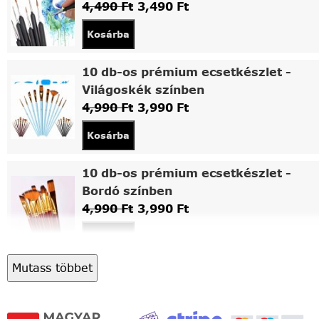
4,490
Ft
3,490
Ft
Kosárba
10 db-os prémium ecsetkészlet -
Világoskék színben
4,990
Ft
3,990
Ft
Kosárba
10 db-os prémium ecsetkészlet -
Bordó színben
4,990
Ft
3,990
Ft
Kosárba
Mutass többet
Asztali fa festőállvány
5,490
Ft
4,490
Ft