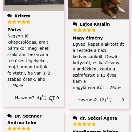
Kriszta
Lajos Katalin
Párizs
Nagyon jó
Nagy élmény
kikapcsolódás, amit
Egyedi képet alakított át
bármikor meg lehet
a Festede a házi
szakítani, bezárva a
kedvencünkről, Desző
festékes tégelyeket,
kutyáról, és karácsonyi
majd onnan tudjuk
ajándékként kapta a
folytatni, ha van 1-2
számfestőt a 11 éves
szabad óránk, ahol
fiam a
...More
nagylányomtól.
...More
Hasznos?
4
0
Hasznos?
12
0
Dr. Szenner
dr. Szécsi Ágota
Andrea Inke