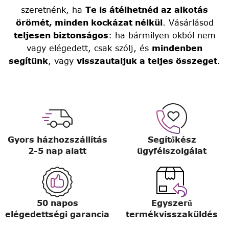
szeretnénk, ha
Te is átélhetnéd az alkotás
örömét, minden kockázat nélkül
. Vásárlásod
teljesen biztonságos
: ha bármilyen okból nem
vagy elégedett, csak szólj, és
mindenben
segítünk
, vagy
visszautaljuk a teljes összeget
.
Gyors házhozszállítás
Segítőkész
2-5 nap alatt
ügyfélszolgálat
50 napos
Egyszerű
elégedettségi garancia
termékvisszaküldés