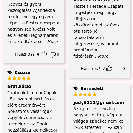
Köszönetem kifejezése és
Kedves és gyors
Tisztelt Festede Csapat!
kiszolgálás! Ajándékba
Engedjék meg, hogy
rendeltem egy egyéni
kifejezzem
képet; a Festede csapata
köszönetemet az évek
nagyon segítőkész volt
óta tartó jó
és a lehető leghamarabb
tapasztalataim
ki is küldték a cs
...More
kifejezésére, valamint
problémám
Hasznos?
4
0
feltárásár
...More
Hasznos?
7
0
Zsuzsa
Gratuláció
Bernadett
Gratulálok a mai Cápák
közt szereplésért és az
judy8312@gmail.com
elért eredményért!
Az új festék tényleg
Sokszoros vásárlójuk
nagyon jól fog, végre a
vagyok és nemcsak a
világos színeket nem kell
termék de az Önök
2-3x átfesteni. 1-2 szín
hozzáállása kiemelkedő!