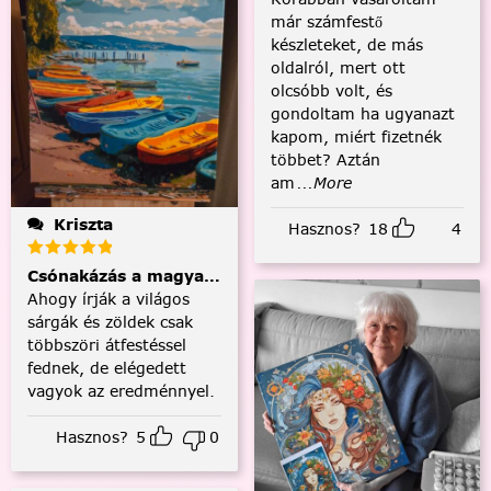
már számfestő
készleteket, de más
oldalról, mert ott
olcsóbb volt, és
gondoltam ha ugyanazt
kapom, miért fizetnék
többet? Aztán
am
...More
Kriszta
Hasznos?
18
4
Csónakázás a magyar tengeren
Ahogy írják a világos
sárgák és zöldek csak
többszöri átfestéssel
fednek, de elégedett
vagyok az eredménnyel.
Hasznos?
5
0