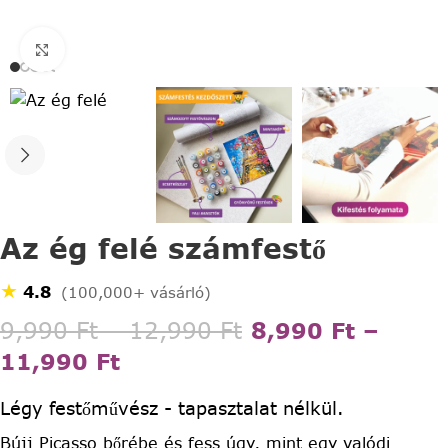
Click to enlarge
Az ég felé számfestő
★
4.8
(100,000+ vásárló)
9,990
Ft
–
12,990
Ft
8,990
Ft
–
11,990
Ft
Légy festőművész - tapasztalat nélkül.
Bújj Picasso bőrébe és fess úgy, mint egy valódi