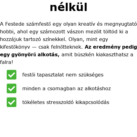
nélkül
A Festede számfestő egy olyan kreatív és megnyugtató
hobbi, ahol egy számozott vászon mezőit töltöd ki a
hozzájuk tartozó színekkel. Olyan, mint egy
kifestőkönyv — csak felnőtteknek.
Az eredmény pedig
egy gyönyörű alkotás,
amit büszkén kiakaszthatsz a
falra!
festői tapasztalat nem szükséges
minden a csomagban az alkotáshoz
tökéletes stresszoldó kikapcsolódás