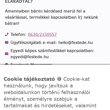
ELAKADTÁL?
Amennyiben bármi kérdésed merül fel a
vásárlással, termékkel kapcsolatban írj nekünk
bátran!
Telefon:
0630/2150557
Ügyfélszolgálati e-mail: hello@festede.hu
Egyedi képes számfestőkkel kapcsolatban:
egyedi@festede.hu
Facebook Messenger
Csatlakozz 19.000 fős
Facebook csoportunkhoz!
Cookie tájékoztató 🍪
Cookie-kat
használunk, hogy javítsuk a
weboldalunkon történő felhasználói
élményt, személyre szabjuk a
tartalmakat és hirdetéseket, valamint