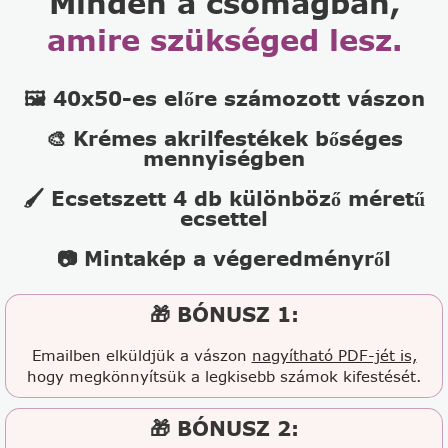
Minden a csomagban,
amire szükséged lesz.
🖼️ 40x50-es előre számozott vászon
🎨 Krémes akrilfestékek bőséges
mennyiségben
🖌️ Ecsetszett 4 db különböző méretű
ecsettel
📷 Mintakép a végeredményről
🎁 BÓNUSZ 1:
Emailben elküldjük a vászon
nagyítható PDF-jét is,
hogy megkönnyítsük a legkisebb számok kifestését.
🎁 BÓNUSZ 2: