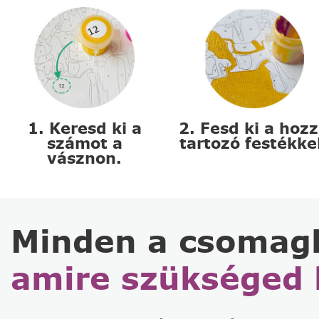
1. Keresd ki a
2. Fesd ki a hoz
számot a
tartozó festékke
vásznon.
Minden a csomag
amire szükséged 