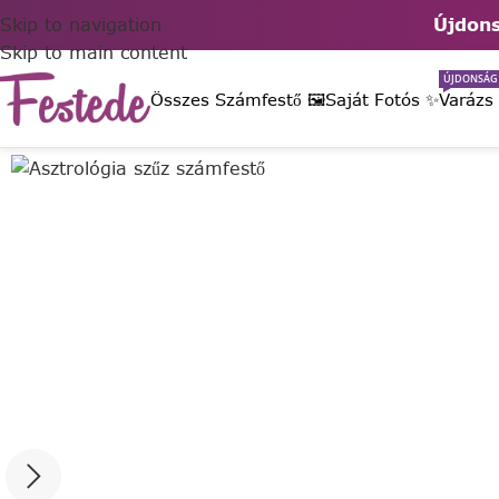
Skip to navigation
Újdons
Skip to main content
ÚJDONSÁG
Összes Számfestő 🖼️
Saját Fotós ✨
Varázs