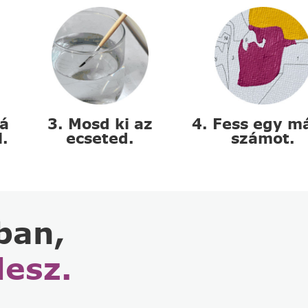
zá
3. Mosd ki az
4. Fess egy m
l.
ecseted.
számot.
ban,
lesz.