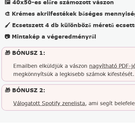
🖼️ 40x50-es előre számozott vászon
🎨 Krémes akrilfestékek bőséges mennyis
🖌️ Ecsetszett 4 db különböző méretű ecsett
📷 Mintakép a végeredményről
🎁 BÓNUSZ 1:
Emailben elküldjük a vászon
nagyítható PDF-jé
megkönnyítsük a legkisebb számok kifestését.
🎁 BÓNUSZ 2:
Válogatott Spotify zenelista
, ami segít belefel