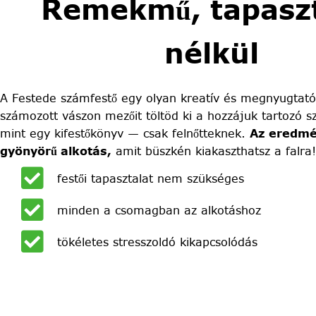
Remekmű, tapaszt
nélkül
A Festede számfestő egy olyan kreatív és megnyugtató
számozott vászon mezőit töltöd ki a hozzájuk tartozó sz
mint egy kifestőkönyv — csak felnőtteknek.
Az eredmé
gyönyörű alkotás,
amit büszkén kiakaszthatsz a falra!
festői tapasztalat nem szükséges
minden a csomagban az alkotáshoz
tökéletes stresszoldó kikapcsolódás