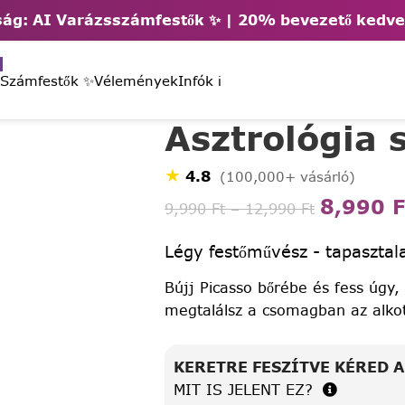
ág: AI Varázsszámfestők ✨ | 2
0% bevezető kedv
 Számfestők ✨
Vélemények
Infók ℹ️
Asztrológia 
★
4.8
(100,000+ vásárló)
8,990
F
9,990
Ft
–
12,990
Ft
Légy festőművész - tapasztala
Bújj Picasso bőrébe és fess úgy,
megtalálsz a csomagban az alko
KERETRE FESZÍTVE KÉRED 
MIT IS JELENT EZ?