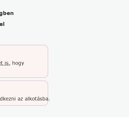
égben
el
t is,
hogy
edkezni az alkotásba.