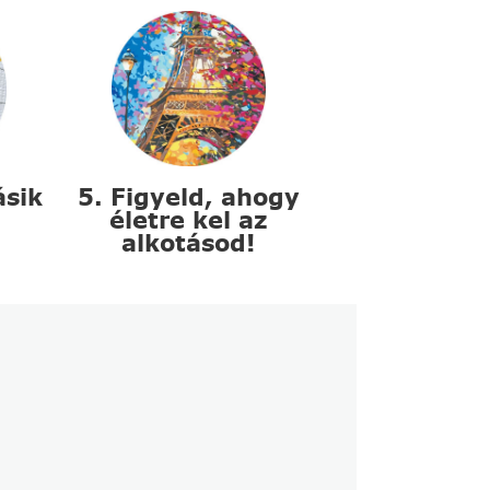
ásik
5. Figyeld, ahogy
életre kel az
alkotásod!