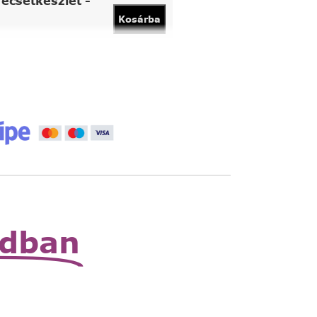
ecsetkészlet -
Kosárba
vány
Kosárba
 állítható nagyító
Read
More
zható zsebnagyító
Read
More
odban