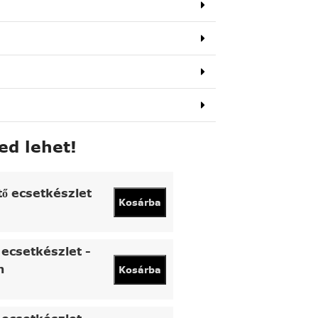
ed lehet!
tő ecsetkészlet
Kosárba
ecsetkészlet -
n
Kosárba