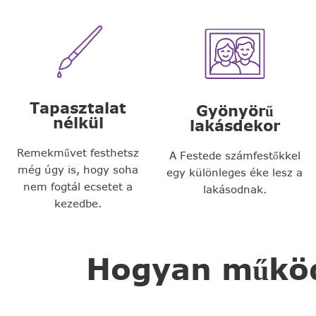
Tapasztalat
Gyönyörű
nélkül
lakásdekor
Remekművet festhetsz
A Festede számfestőkkel
még úgy is, hogy soha
egy különleges éke lesz a
nem fogtál ecsetet a
lakásodnak.
kezedbe.
Hogyan működi