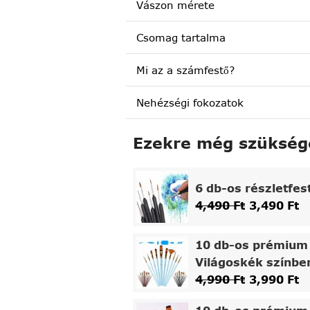
Vászon mérete
Csomag tartalma
Mi az a számfestő?
Nehézségi fokozatok
Ezekre még szükség
6 db-os részletfes
4,490
Ft
3,490
Ft
10 db-os prémium 
Világoskék színbe
4,990
Ft
3,990
Ft