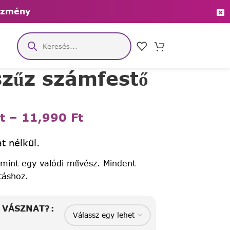
ezmény
szűz számfestő
t
–
11,990
Ft
t nélkül.
 mint egy valódi művész. Mindent
táshoz.
A VÁSZNAT?