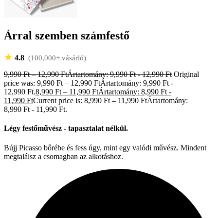
Árral szemben számfestő
★
4.8
(100,000+ vásárló)
9,990
Ft
–
12,990
Ft
Ártartomány: 9,990 Ft - 12,990 Ft
Original
price was: 9,990 Ft – 12,990 FtÁrtartomány: 9,990 Ft -
12,990 Ft.
8,990
Ft
–
11,990
Ft
Ártartomány: 8,990 Ft -
11,990 Ft
Current price is: 8,990 Ft – 11,990 FtÁrtartomány:
8,990 Ft - 11,990 Ft.
Légy festőművész - tapasztalat nélkül.
Bújj Picasso bőrébe és fess úgy, mint egy valódi művész. Mindent
megtalálsz a csomagban az alkotáshoz.