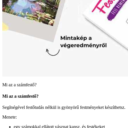
Mi az a számfestő?
Mi az a számfestő?
Segítségével festőtudás nélkül is gyönyörű festményeket készíthetsz.
Menete:
egy számokkal ellátott vásznat kapsz, és festékeket