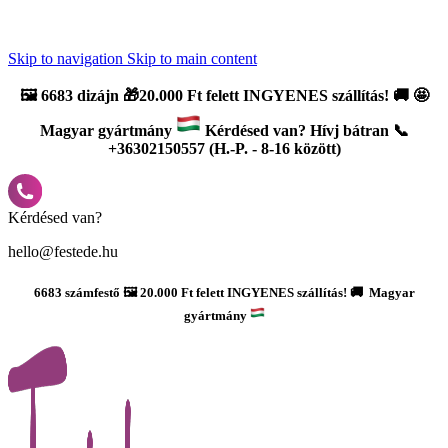
Újdonság: AI Varázsszámfestők ✨ | 2
0% bevezető kedvezmény
Skip to navigation
Skip to main content
🖼️
6683 dizájn 🎁20.000 Ft felett INGYENES szállítás!
🚚
🤩
Magyar gyártmány
Kérdésed van? Hívj bátran 📞
+36302150557 (H.-P. - 8-16 között)
Kérdésed van?
hello@festede.hu
6683 számfestő 🖼️ 20.000 Ft felett INGYENES szállítás! 🚚 Magyar
gyártmány