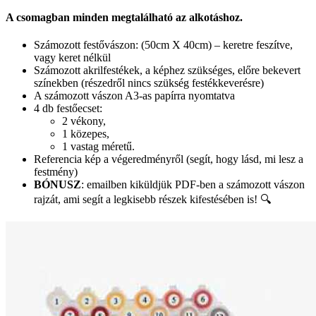
A csomagban minden megtalálható az alkotáshoz.
Számozott festővászon: (50cm X 40cm) – keretre feszítve,
vagy keret nélkül
Számozott akrilfestékek, a képhez szükséges, előre bekevert
színekben (részedről nincs szükség festékkeverésre)
A számozott vászon A3-as papírra nyomtatva
4 db festőecset:
2 vékony,
1 közepes,
1 vastag méretű.
Referencia kép a végeredményről (segít, hogy lásd, mi lesz a
festmény)
BÓNUSZ
: emailben kiküldjük PDF-ben a számozott vászon
rajzát, ami segít a legkisebb részek kifestésében is! 🔍