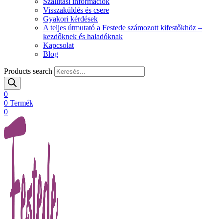
Szállítási információk
Visszaküldés és csere
Gyakori kérdések
A teljes útmutató a Festede számozott kifestőkhöz –
kezdőknek és haladóknak
Kapcsolat
Blog
Products search
0
0
Termék
0