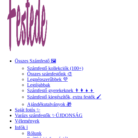
Összes Számfestő 🖼️
Számfestő kollekciók (100+)
Összes számfestőnk 🎨
Legnépszerűbbek 💜
Legújabbak
Számfestő gyerekeknek 👨‍👩‍👧‍👦
Számfestő kiegészítők, extra festék 🖌️
Ajándékutalványok 🎁
Saját fotós ✨
Varázs számfestők ✨
ÚJDONSÁG
Vélemények
Infók ℹ️
Rólunk