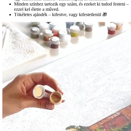
Minden színhez tartozik egy szám, és ezeket ki tudod festeni –
ezzel kel életre a műved.
Tökéletes ajándék – kifestve, vagy kifestetlenül 🎁