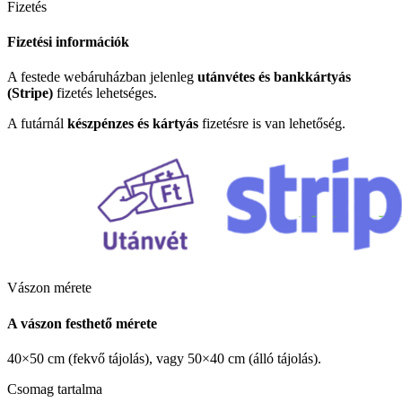
Fizetés
Fizetési információk
A festede webáruházban jelenleg
utánvétes és bankkártyás
(Stripe)
fizetés lehetséges.
A futárnál
készpénzes és kártyás
fizetésre is van lehetőség.
Vászon mérete
A vászon festhető mérete
40×50 cm (fekvő tájolás), vagy 50×40 cm (álló tájolás).
Csomag tartalma