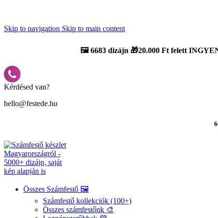
Újdonság: AI Varázsszámfestők ✨ | 2
0% bevezető kedvezmény
Skip to navigation
Skip to main content
🖼️
6683 dizájn 🎁20.000 Ft felett INGYEN
Kérdésed van?
hello@festede.hu
6
Összes Számfestő 🖼️
Számfestő kollekciók (100+)
Összes számfestőnk 🎨