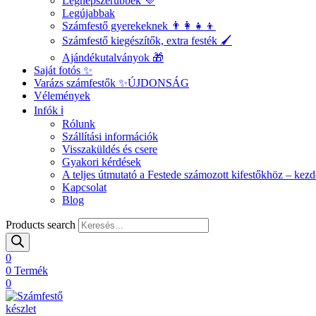
Legnépszerűbbek 💜
Legújabbak
Számfestő gyerekeknek 👨‍👩‍👧‍👦
Számfestő kiegészítők, extra festék 🖌️
Ajándékutalványok 🎁
Saját fotós ✨
Varázs számfestők ✨
ÚJDONSÁG
Vélemények
Infók ℹ️
Rólunk
Szállítási információk
Visszaküldés és csere
Gyakori kérdések
A teljes útmutató a Festede számozott kifestőkhöz – ke
Kapcsolat
Blog
Products search
0
0
Termék
0