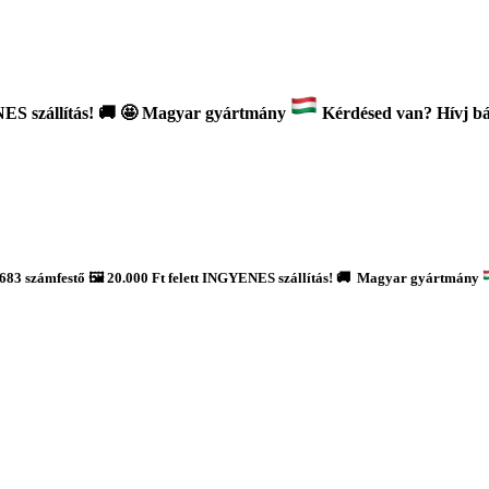
ES szállítás!
🚚
🤩 Magyar gyártmány
Kérdésed van? Hívj bát
683 számfestő 🖼️ 20.000 Ft felett INGYENES szállítás! 🚚 Magyar gyártmány