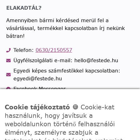
ELAKADTÁL?
Amennyiben bármi kérdésed merül fel a
vásárlással, termékkel kapcsolatban írj nekünk
bátran!
Telefon:
0630/2150557
Ügyfélszolgálati e-mail: hello@festede.hu
Egyedi képes számfestőkkel kapcsolatban:
egyedi@festede.hu
Facebook Messenger
Csatlakozz 19.000 fős
Facebook csoportunkhoz!
Cookie tájékoztató 🍪
Cookie-kat
használunk, hogy javítsuk a
weboldalunkon történő felhasználói
élményt, személyre szabjuk a