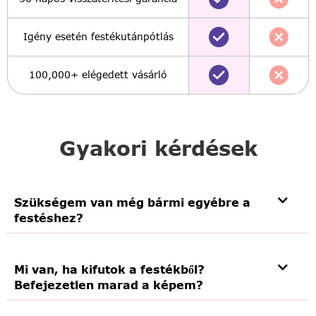
Igény esetén festékutánpótlás
100,000+ elégedett vásárló
Gyakori kérdések
Szükségem van még bármi egyébre a
festéshez?
Mi van, ha kifutok a festékből?
Befejezetlen marad a képem?