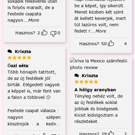
sokadik felkeverés után
be a képet, így sikerült.
is folyós maradt, de a
Menet közben két szint
Festede csapata
át kellett keverjek, mert
nagyon
...More
túl lazúros volt, nem
fedett r
...More
Hasznos?
2
0
Hasznos?
50
4
Kriszta
Őszi séta
Több hónapih tatrtott,
Kriszta
de az új festékek jól
bírták. Elégedett vagyok
A hölgy aranyban
a képpel is, már fent van
Tényleg nehéz volt, de
a falon a többivel.🙂
az új festékek soklal
jobbak és bőségesek.
Festede csapat válasza
:
Kicsit kidolgoztam a
nagyon szépen
részleteket.
köszönjük a kedves
visszajelzést! :)
Hasznos?
29
2