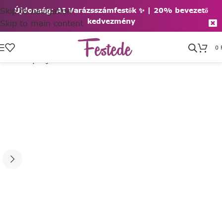
Skip to navigation
Újdonság: AI Varázsszámfestők ✨ | 2
0% bevezető
kedvezmény
Skip to main content
0