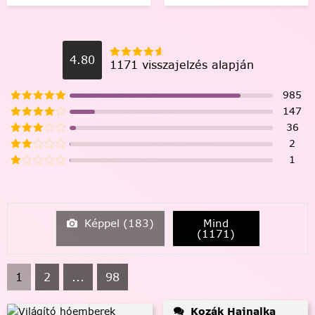
4.80
1171 visszajelzés alapján
985
147
36
2
1
Képpel (
183
)
Mind
(
1171
)
1
2
...
98
Kozák Hajnalka