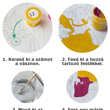
1. Keresd ki a számot
2. Fesd ki a hozzá
a vásznon.
tartozó festékkel.
3. Mosd ki az
4. Fess egy másik