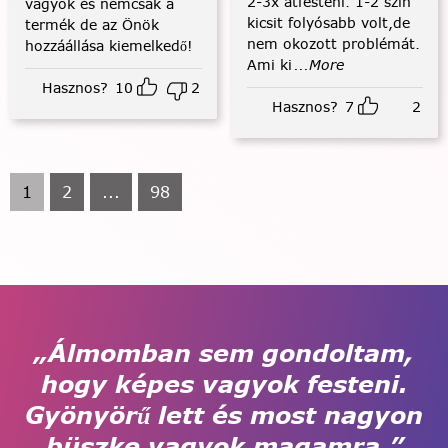
2-3x átfesteni. 1-2 szín
vagyok és nemcsak a
kicsit folyósabb volt,de
termék de az Önök
nem okozott problémát.
hozzáállása kiemelkedő!
Ami ki
...More
Hasznos?
10
2
Hasznos?
7
2
1
2
...
98
„Álmomban sem gondoltam,
hogy képes vagyok festeni.
Gyönyörű lett és most nagyon
büszke vagyok magamra.”