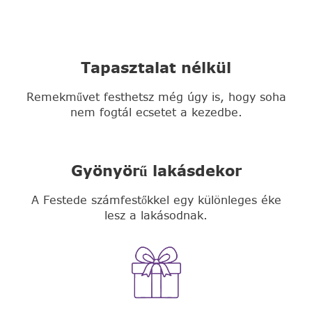
Tapasztalat nélkül
Remekművet festhetsz még úgy is, hogy soha
nem fogtál ecsetet a kezedbe.
Gyönyörű lakásdekor
A Festede számfestőkkel egy különleges éke
lesz a lakásodnak.