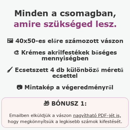
Minden a csomagban,
amire szükséged lesz.
🖼️ 40x50-es előre számozott vászon
🎨 Krémes akrilfestékek bőséges
mennyiségben
🖌️ Ecsetszett 4 db különböző méretű
ecsettel
📷 Mintakép a végeredményről
🎁 BÓNUSZ 1:
Emailben elküldjük a vászon
nagyítható PDF-jét is,
hogy megkönnyítsük a legkisebb számok kifestését.