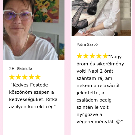
Petra Szabó
Viki Vas-Lukács
"Nagy
öröm és sikerélmény
"Kedvenc egyéni
volt! Napi 2 órát
számfestőmmel 🥰
szántam rá, ami
tökéletes lett,
nekem a relaxációt
élmény volt minden
jelentette, a
egyes ecsetvonás!
családom pedig
Köszönöm Festede!
szintén le volt
❤️🤗"
nyűgözve a
végeredménytől. 😍"