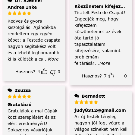
Dr. Szenner
Köszönetem kifejezése és
Andrea Inke
Tisztelt Festede Csapat!
Engedjék meg, hogy
Kedves és gyors
kifejezzem
kiszolgálás! Ajándékba
köszönetemet az évek
rendeltem egy egyéni
óta tartó jó
képet; a Festede csapata
tapasztalataim
nagyon segítőkész volt
kifejezésére, valamint
és a lehető leghamarabb
problémám
ki is küldték a cs
...More
feltárásár
...More
Hasznos?
4
0
Hasznos?
7
0
Zsuzsa
Bernadett
Gratuláció
judy8312@gmail.com
Gratulálok a mai Cápák
Az új festék tényleg
közt szereplésért és az
nagyon jól fog, végre a
elért eredményért!
világos színeket nem kell
Sokszoros vásárlójuk