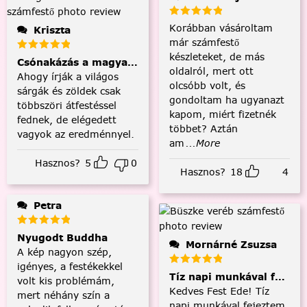
Korábban vásároltam
Kriszta
már számfestő
készleteket, de más
Csónakázás a magyar tengeren
oldalról, mert ott
Ahogy írják a világos
olcsóbb volt, és
sárgák és zöldek csak
gondoltam ha ugyanazt
többszöri átfestéssel
kapom, miért fizetnék
fednek, de elégedett
többet? Aztán
vagyok az eredménnyel.
am
...More
Hasznos?
5
0
Hasznos?
18
4
Petra
Nyugodt Buddha
Mornárné Zsuzsa
A kép nagyon szép,
igényes, a festékekkel
Tíz napi munkával fejezt
volt kis problémám,
Kedves Fest Ede! Tíz
mert néhány szín a
napi munkával fejeztem