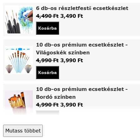
6 db-os részletfestő ecsetkészlet
4,490
Ft
3,490
Ft
Kosárba
10 db-os prémium ecsetkészlet -
Világoskék színben
4,990
Ft
3,990
Ft
Kosárba
10 db-os prémium ecsetkészlet -
Bordó színben
4,990
Ft
3,990
Ft
Kosárba
Mutass többet
Asztali fa festőállvány