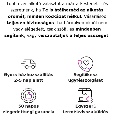
Több ezer alkotó választotta már a Festedét – és
szeretnénk, ha
Te is átélhetnéd az alkotás
örömét, minden kockázat nélkül
. Vásárlásod
teljesen biztonságos
: ha bármilyen okból nem
vagy elégedett, csak szólj, és
mindenben
segítünk
, vagy
visszautaljuk a teljes összeget
.
Gyors házhozszállítás
Segítőkész
2-5 nap alatt
ügyfélszolgálat
50 napos
Egyszerű
elégedettségi garancia
termékvisszaküldés