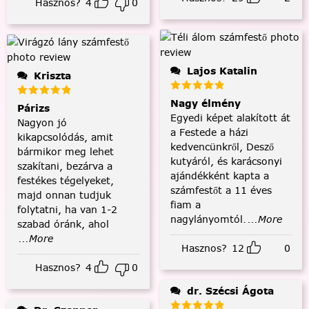
Hasznos?
4
0
Lajos Katalin
Kriszta
Nagy élmény
Párizs
Egyedi képet alakított át
Nagyon jó
a Festede a házi
kikapcsolódás, amit
kedvencünkről, Desző
bármikor meg lehet
kutyáról, és karácsonyi
szakítani, bezárva a
ajándékként kapta a
festékes tégelyeket,
számfestőt a 11 éves
majd onnan tudjuk
fiam a
folytatni, ha van 1-2
nagylányomtól.
...More
szabad óránk, ahol
...More
Hasznos?
12
0
Hasznos?
4
0
dr. Szécsi Ágota