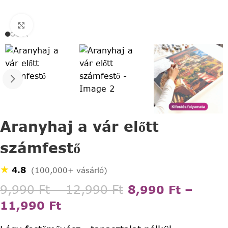
Click to enlarge
Aranyhaj a vár előtt
számfestő
★
4.8
(100,000+ vásárló)
9,990
Ft
–
12,990
Ft
8,990
Ft
–
11,990
Ft