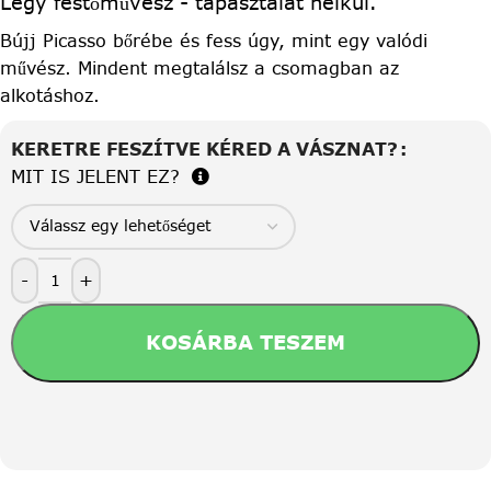
Légy festőművész - tapasztalat nélkül.
Bújj Picasso bőrébe és fess úgy, mint egy valódi
művész. Mindent megtalálsz a csomagban az
alkotáshoz.
KERETRE FESZÍTVE KÉRED A VÁSZNAT?
MIT IS JELENT EZ?
-
+
KOSÁRBA TESZEM