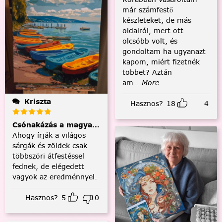
már számfestő
készleteket, de más
oldalról, mert ott
olcsóbb volt, és
gondoltam ha ugyanazt
kapom, miért fizetnék
többet? Aztán
am
...More
Kriszta
Hasznos?
18
4
Csónakázás a magyar tengeren
Ahogy írják a világos
sárgák és zöldek csak
többszöri átfestéssel
fednek, de elégedett
vagyok az eredménnyel.
Hasznos?
5
0