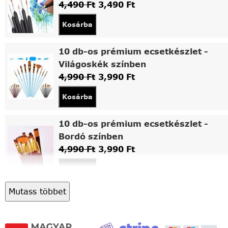
4,490
Ft
3,490
Ft
Kosárba
10 db-os prémium ecsetkészlet -
Világoskék színben
4,990
Ft
3,990
Ft
Kosárba
10 db-os prémium ecsetkészlet -
Bordó színben
4,990
Ft
3,990
Ft
Kosárba
Mutass többet
Asztali fa festőállvány
5,490
Ft
4,490
Ft