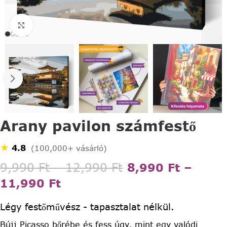
Click to enlarge
Arany pavilon számfestő
★
4.8
(100,000+ vásárló)
9,990
Ft
–
12,990
Ft
8,990
Ft
–
11,990
Ft
Légy festőművész - tapasztalat nélkül.
Bújj Picasso bőrébe és fess úgy, mint egy valódi