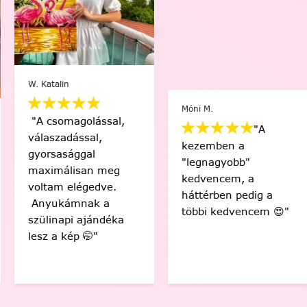
W. Katalin
Móni M.
"A csomagolással,
"A
válaszadással,
kezemben a
gyorsasággal
"legnagyobb"
maximálisan meg
kedvencem, a
voltam elégedve.
háttérben pedig a
Anyukámnak a
többi kedvencem 😍"
szülinapi ajándéka
lesz a kép 🤭"