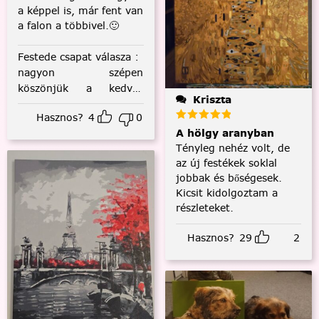
a képpel is, már fent van
a falon a többivel.🙂
Festede csapat válasza
:
nagyon szépen
köszönjük a kedves
Kriszta
visszajelzést! :)
Hasznos?
4
0
A hölgy aranyban
Tényleg nehéz volt, de
az új festékek soklal
jobbak és bőségesek.
Kicsit kidolgoztam a
részleteket.
Hasznos?
29
2