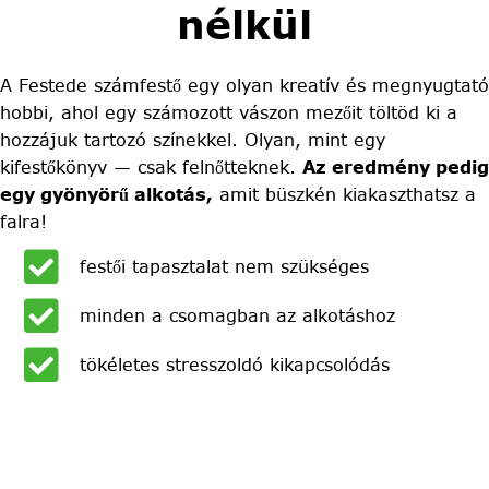
nélkül
A Festede számfestő egy olyan kreatív és megnyugtató
hobbi, ahol egy számozott vászon mezőit töltöd ki a
hozzájuk tartozó színekkel. Olyan, mint egy
kifestőkönyv — csak felnőtteknek.
Az eredmény pedig
egy gyönyörű alkotás,
amit büszkén kiakaszthatsz a
falra!
festői tapasztalat nem szükséges
minden a csomagban az alkotáshoz
tökéletes stresszoldó kikapcsolódás