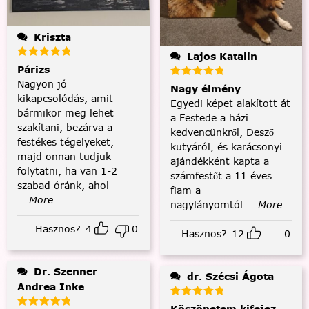
Kriszta
Lajos Katalin
Párizs
Nagyon jó
Nagy élmény
kikapcsolódás, amit
Egyedi képet alakított át
bármikor meg lehet
a Festede a házi
szakítani, bezárva a
kedvencünkről, Desző
festékes tégelyeket,
kutyáról, és karácsonyi
majd onnan tudjuk
ajándékként kapta a
folytatni, ha van 1-2
számfestőt a 11 éves
szabad óránk, ahol
fiam a
...More
nagylányomtól.
...More
Hasznos?
4
0
Hasznos?
12
0
Dr. Szenner
dr. Szécsi Ágota
Andrea Inke