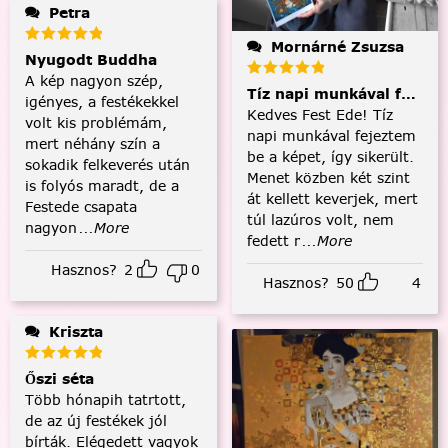
Petra
Mornárné Zsuzsa
Nyugodt Buddha
A kép nagyon szép,
Tíz napi munkával fejezt
igényes, a festékekkel
Kedves Fest Ede! Tíz
volt kis problémám,
napi munkával fejeztem
mert néhány szín a
be a képet, így sikerült.
sokadik felkeverés után
Menet közben két szint
is folyós maradt, de a
át kellett keverjek, mert
Festede csapata
túl lazúros volt, nem
nagyon
...More
fedett r
...More
Hasznos?
2
0
Hasznos?
50
4
Kriszta
Őszi séta
Több hónapih tatrtott,
de az új festékek jól
bírták. Elégedett vagyok