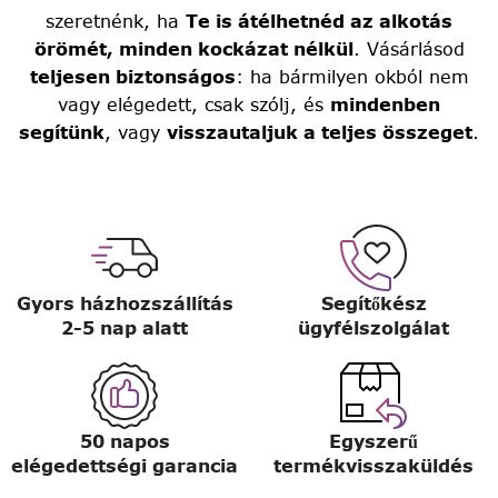
szeretnénk, ha
Te is átélhetnéd az alkotás
örömét, minden kockázat nélkül
. Vásárlásod
teljesen biztonságos
: ha bármilyen okból nem
vagy elégedett, csak szólj, és
mindenben
segítünk
, vagy
visszautaljuk a teljes összeget
.
Gyors házhozszállítás
Segítőkész
2-5 nap alatt
ügyfélszolgálat
50 napos
Egyszerű
elégedettségi garancia
termékvisszaküldés