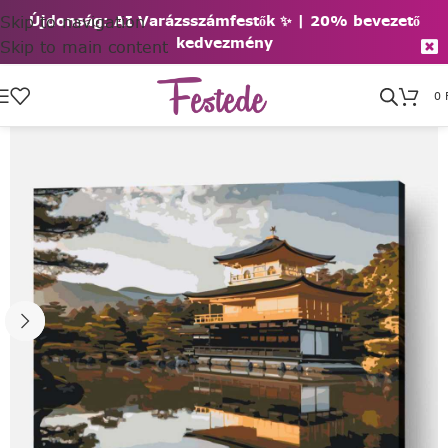
Skip to navigation
Újdonság: AI Varázsszámfestők ✨ | 2
0% bevezető
kedvezmény
Skip to main content
0