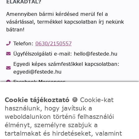
ELAKADTÁL?
Amennyiben bármi kérdésed merül fel a
vásárlással, termékkel kapcsolatban írj nekünk
bátran!
Telefon:
0630/2150557
Ügyfélszolgálati e-mail: hello@festede.hu
Egyedi képes számfestőkkel kapcsolatban:
egyedi@festede.hu
Facebook Messenger
Csatlakozz 19.000 fős
Facebook csoportunkhoz!
Cookie tájékoztató 🍪
Cookie-kat
használunk, hogy javítsuk a
weboldalunkon történő felhasználói
élményt, személyre szabjuk a
tartalmakat és hirdetéseket, valamint