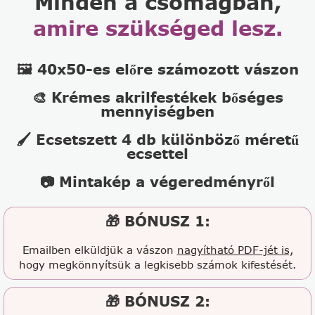
Minden a csomagban,
amire szükséged lesz.
🖼️ 40x50-es előre számozott vászon
🎨 Krémes akrilfestékek bőséges
mennyiségben
🖌️ Ecsetszett 4 db különböző méretű
ecsettel
📷 Mintakép a végeredményről
🎁 BÓNUSZ 1:
Emailben elküldjük a vászon
nagyítható PDF-jét is,
hogy megkönnyítsük a legkisebb számok kifestését.
🎁 BÓNUSZ 2: