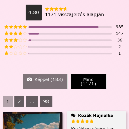
4.80
1171 visszajelzés alapján
985
147
36
2
1
Képpel (
183
)
Mind
(
1171
)
1
2
...
98
Kozák Hajnalka
Korábban vásároltam