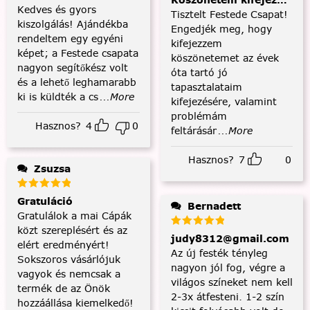
Köszönetem kifejezése és
Kedves és gyors
Tisztelt Festede Csapat!
kiszolgálás! Ajándékba
Engedjék meg, hogy
rendeltem egy egyéni
kifejezzem
képet; a Festede csapata
köszönetemet az évek
nagyon segítőkész volt
óta tartó jó
és a lehető leghamarabb
tapasztalataim
ki is küldték a cs
...More
kifejezésére, valamint
problémám
Hasznos?
4
0
feltárásár
...More
Hasznos?
7
0
Zsuzsa
Gratuláció
Bernadett
Gratulálok a mai Cápák
közt szereplésért és az
judy8312@gmail.com
elért eredményért!
Az új festék tényleg
Sokszoros vásárlójuk
nagyon jól fog, végre a
vagyok és nemcsak a
világos színeket nem kell
termék de az Önök
2-3x átfesteni. 1-2 szín
hozzáállása kiemelkedő!