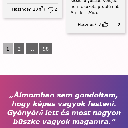
kicsit folyósabb volt,de
nem okozott problémát.
Hasznos?
10
2
Ami ki
...More
Hasznos?
7
2
1
2
...
98
„Álmomban sem gondoltam,
hogy képes vagyok festeni.
Gyönyörű lett és most nagyon
büszke vagyok magamra.”