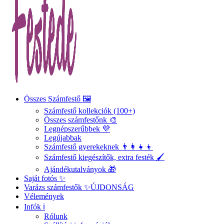
Összes Számfestő 🖼️
Számfestő kollekciók (100+)
Összes számfestőnk 🎨
Legnépszerűbbek 💜
Legújabbak
Számfestő gyerekeknek 👨‍👩‍👧‍👦
Számfestő kiegészítők, extra festék 🖌️
Ajándékutalványok 🎁
Saját fotós ✨
Varázs számfestők ✨
ÚJDONSÁG
Vélemények
Infók ℹ️
Rólunk