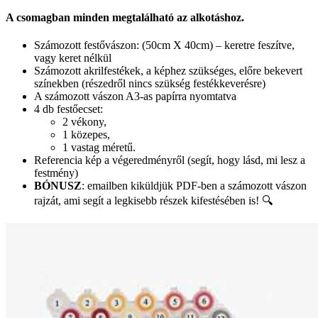
A csomagban minden megtalálható az alkotáshoz.
Számozott festővászon: (50cm X 40cm) – keretre feszítve,
vagy keret nélkül
Számozott akrilfestékek, a képhez szükséges, előre bekevert
színekben (részedről nincs szükség festékkeverésre)
A számozott vászon A3-as papírra nyomtatva
4 db festőecset:
2 vékony,
1 közepes,
1 vastag méretű.
Referencia kép a végeredményről (segít, hogy lásd, mi lesz a
festmény)
BÓNUSZ
: emailben kiküldjük PDF-ben a számozott vászon
rajzát, ami segít a legkisebb részek kifestésében is! 🔍