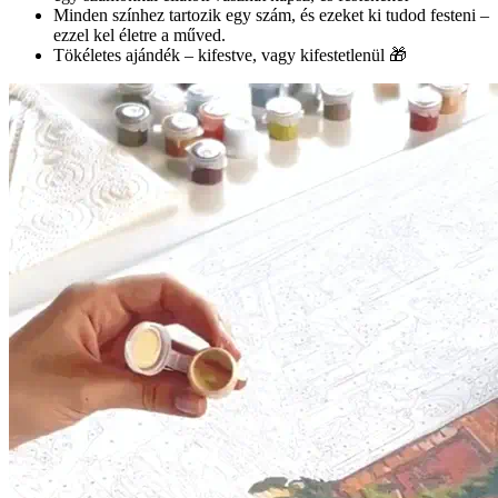
Minden színhez tartozik egy szám, és ezeket ki tudod festeni –
ezzel kel életre a műved.
Tökéletes ajándék – kifestve, vagy kifestetlenül 🎁