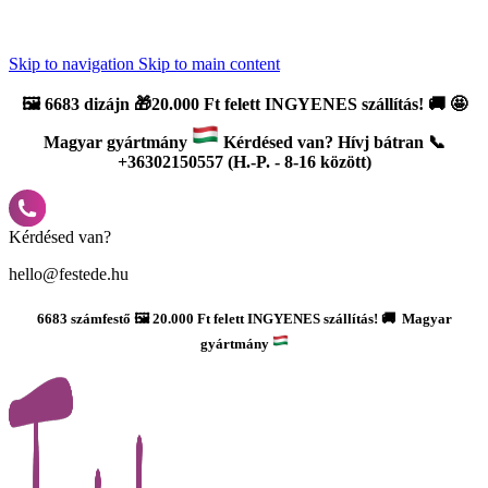
Újdonság: AI Varázsszámfestők ✨ | 2
0% bevezető kedvezmény
Skip to navigation
Skip to main content
🖼️
6683 dizájn 🎁20.000 Ft felett INGYENES szállítás!
🚚
🤩
Magyar gyártmány
Kérdésed van? Hívj bátran 📞
+36302150557 (H.-P. - 8-16 között)
Kérdésed van?
hello@festede.hu
6683 számfestő 🖼️ 20.000 Ft felett INGYENES szállítás! 🚚 Magyar
gyártmány