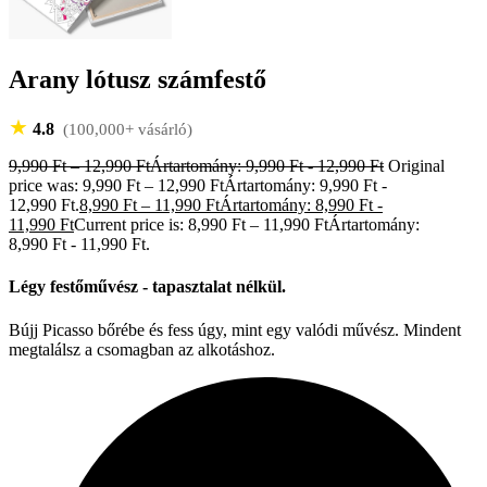
Arany lótusz számfestő
★
4.8
(100,000+ vásárló)
9,990
Ft
–
12,990
Ft
Ártartomány: 9,990 Ft - 12,990 Ft
Original
price was: 9,990 Ft – 12,990 FtÁrtartomány: 9,990 Ft -
12,990 Ft.
8,990
Ft
–
11,990
Ft
Ártartomány: 8,990 Ft -
11,990 Ft
Current price is: 8,990 Ft – 11,990 FtÁrtartomány:
8,990 Ft - 11,990 Ft.
Légy festőművész - tapasztalat nélkül.
Bújj Picasso bőrébe és fess úgy, mint egy valódi művész. Mindent
megtalálsz a csomagban az alkotáshoz.