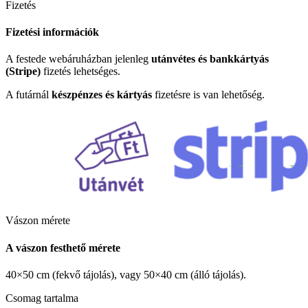
Fizetés
Fizetési információk
A festede webáruházban jelenleg
utánvétes és bankkártyás
(Stripe)
fizetés lehetséges.
A futárnál
készpénzes és kártyás
fizetésre is van lehetőség.
Vászon mérete
A vászon festhető mérete
40×50 cm (fekvő tájolás), vagy 50×40 cm (álló tájolás).
Csomag tartalma