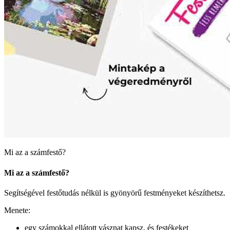
Mi az a számfestő?
Mi az a számfestő?
Segítségével festőtudás nélkül is gyönyörű festményeket készíthetsz.
Menete:
egy számokkal ellátott vásznat kapsz, és festékeket