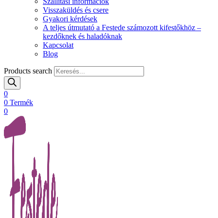
Szállítási információk
Visszaküldés és csere
Gyakori kérdések
A teljes útmutató a Festede számozott kifestőkhöz –
kezdőknek és haladóknak
Kapcsolat
Blog
Products search
0
0
Termék
0