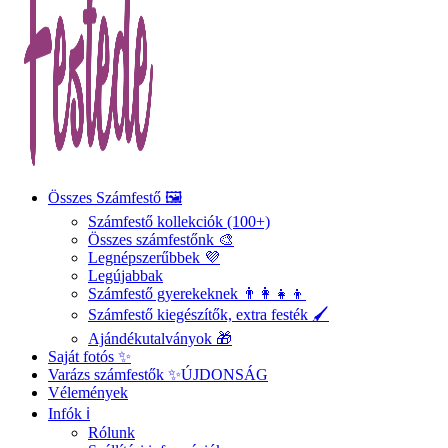
Összes Számfestő 🖼️
Számfestő kollekciók (100+)
Összes számfestőnk 🎨
Legnépszerűbbek 💜
Legújabbak
Számfestő gyerekeknek 👨‍👩‍👧‍👦
Számfestő kiegészítők, extra festék 🖌️
Ajándékutalványok 🎁
Saját fotós ✨
Varázs számfestők ✨
ÚJDONSÁG
Vélemények
Infók ℹ️
Rólunk