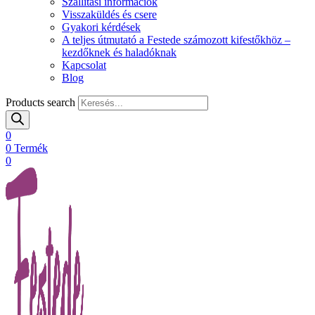
Szállítási információk
Visszaküldés és csere
Gyakori kérdések
A teljes útmutató a Festede számozott kifestőkhöz –
kezdőknek és haladóknak
Kapcsolat
Blog
Products search
0
0
Termék
0