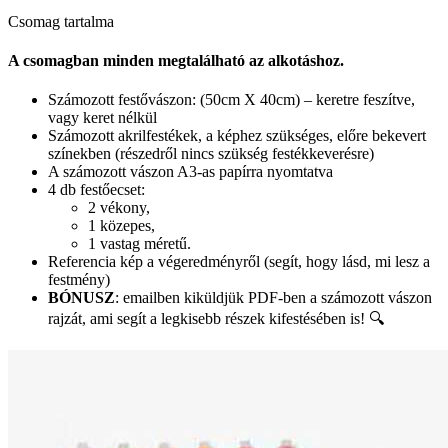
Csomag tartalma
A csomagban minden megtalálható az alkotáshoz.
Számozott festővászon: (50cm X 40cm) – keretre feszítve,
vagy keret nélkül
Számozott akrilfestékek, a képhez szükséges, előre bekevert
színekben (részedről nincs szükség festékkeverésre)
A számozott vászon A3-as papírra nyomtatva
4 db festőecset:
2 vékony,
1 közepes,
1 vastag méretű.
Referencia kép a végeredményről (segít, hogy lásd, mi lesz a
festmény)
BÓNUSZ
: emailben kiküldjük PDF-ben a számozott vászon
rajzát, ami segít a legkisebb részek kifestésében is! 🔍