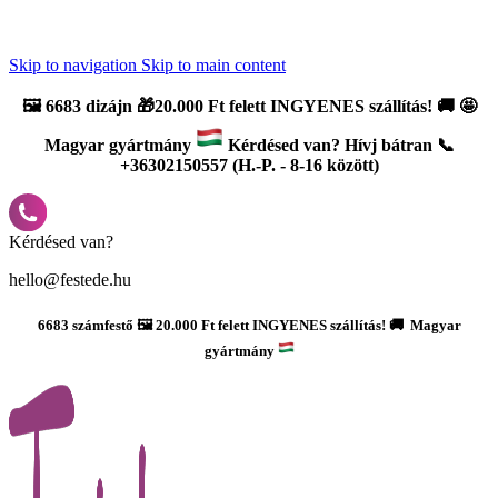
Újdonság: AI Varázsszámfestők ✨ | 2
0% bevezető kedvezmény
Skip to navigation
Skip to main content
🖼️
6683 dizájn 🎁20.000 Ft felett INGYENES szállítás!
🚚
🤩
Magyar gyártmány
Kérdésed van? Hívj bátran 📞
+36302150557 (H.-P. - 8-16 között)
Kérdésed van?
hello@festede.hu
6683 számfestő 🖼️ 20.000 Ft felett INGYENES szállítás! 🚚 Magyar
gyártmány