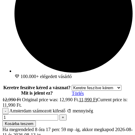
💜 100.000+ elégedett vásárló
Keretre feszítve kéred a vásznat?
Mit is jelent ez?
Törlés
12,990
Ft
Original price was: 12,990 Ft.
11,990
Ft
Current price is:
11,990 Ft.
Amsterdam számozott kifestő 🎨 mennyiség
-
+
Kosárba teszem
Ha megrendeled 8 óra 17 perc 58 mp -ig, akkor megkapod 2026-08-
11 és 2026-08-13-ig.