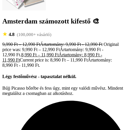
Amsterdam számozott kifestő 🎨
★
4.8
(100,000+ vásárló)
9,990
Ft
–
12,990
Ft
Ártartomány: 9,990 Ft - 12,990 Ft
Original
price was: 9,990 Ft – 12,990 FtÁrtartomány: 9,990 Ft -
12,990 Ft.
8,990
Ft
–
11,990
Ft
Ártartomány: 8,990 Ft -
11,990 Ft
Current price is: 8,990 Ft – 11,990 FtÁrtartomány:
8,990 Ft - 11,990 Ft.
Légy festőművész - tapasztalat nélkül.
Bújj Picasso bőrébe és fess úgy, mint egy valódi művész. Mindent
megtalálsz a csomagban az alkotáshoz.