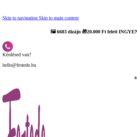
Újdonság: AI Varázsszámfestők ✨ | 2
0% bevezető kedvezmény
Skip to navigation
Skip to main content
🖼️
6683 dizájn 🎁20.000 Ft felett INGYEN
Kérdésed van?
hello@festede.hu
6