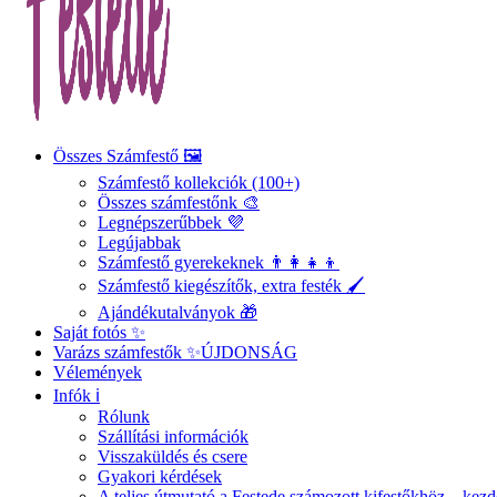
Összes Számfestő 🖼️
Számfestő kollekciók (100+)
Összes számfestőnk 🎨
Legnépszerűbbek 💜
Legújabbak
Számfestő gyerekeknek 👨‍👩‍👧‍👦
Számfestő kiegészítők, extra festék 🖌️
Ajándékutalványok 🎁
Saját fotós ✨
Varázs számfestők ✨
ÚJDONSÁG
Vélemények
Infók ℹ️
Rólunk
Szállítási információk
Visszaküldés és csere
Gyakori kérdések
A teljes útmutató a Festede számozott kifestőkhöz – ke