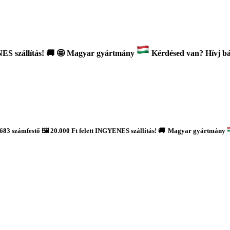
ES szállítás!
🚚
🤩 Magyar gyártmány
Kérdésed van? Hívj bát
683 számfestő 🖼️ 20.000 Ft felett INGYENES szállítás! 🚚 Magyar gyártmány