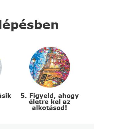
 lépésben
ásik
5. Figyeld, ahogy
életre kel az
alkotásod!