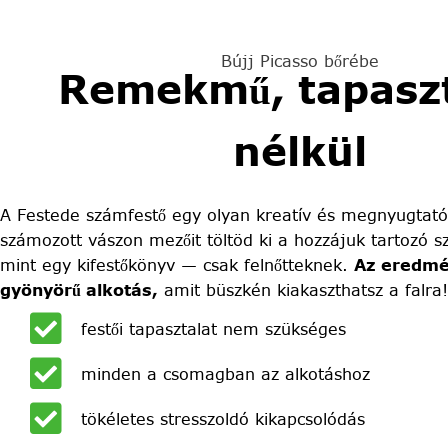
Bújj Picasso bőrébe
Remekmű, tapaszt
nélkül
A Festede számfestő egy olyan kreatív és megnyugtató
számozott vászon mezőit töltöd ki a hozzájuk tartozó sz
mint egy kifestőkönyv — csak felnőtteknek.
Az eredmé
gyönyörű alkotás,
amit büszkén kiakaszthatsz a falra!
festői tapasztalat nem szükséges
minden a csomagban az alkotáshoz
tökéletes stresszoldó kikapcsolódás