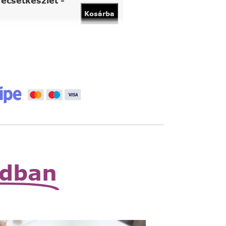
ecsetkészlet -
Kosárba
vány
Kosárba
 állítható nagyító
Read
More
zható zsebnagyító
Read
More
odban