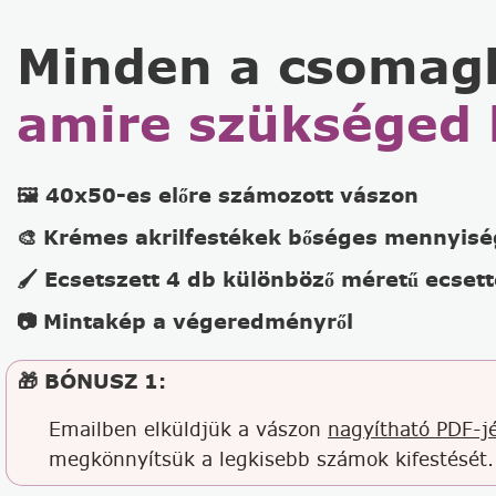
Minden a csomag
amire szükséged 
🖼️ 40x50-es előre számozott vászon
🎨 Krémes akrilfestékek bőséges mennyis
🖌️ Ecsetszett 4 db különböző méretű ecsett
📷 Mintakép a végeredményről
🎁 BÓNUSZ 1:
Emailben elküldjük a vászon
nagyítható PDF-jé
megkönnyítsük a legkisebb számok kifestését.