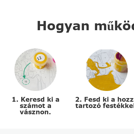
Hogyan működi
1. Keresd ki a
2. Fesd ki a hoz
számot a
tartozó festékke
vásznon.