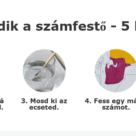
k a számfestő - 5
zá
3. Mosd ki az
4. Fess egy m
l.
ecseted.
számot.