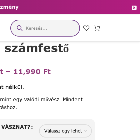
ezmény
ő számfestő
t
–
11,990
Ft
t nélkül.
 mint egy valódi művész. Mindent
táshoz.
A VÁSZNAT?