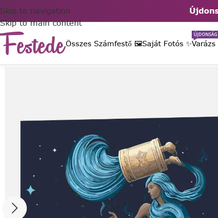
Skip to navigation
Újdons
Skip to main content
ÚJDONSÁG
Összes Számfestő 🖼️
Saját Fotós ✨
Varázs