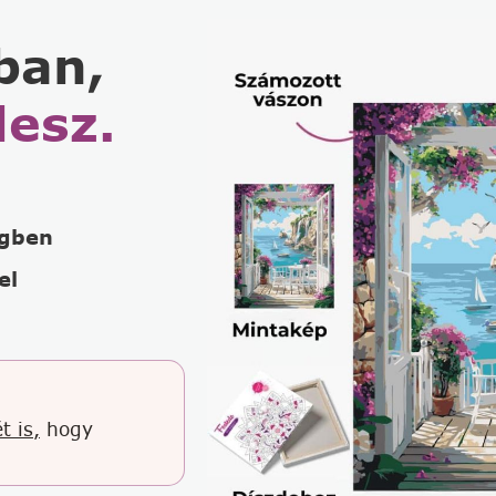
ban,
lesz.
égben
el
t is,
hogy