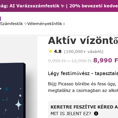
ág: AI Varázsszámfestők ✨ | 2
0% bevezető kedv
 Számfestők ✨
Vélemények
Infók ℹ️
Aktív vízönt
★
4.8
(100,000+ vásárló)
8,990
F
9,990
Ft
–
12,990
Ft
Légy festőművész - tapasztala
Bújj Picasso bőrébe és fess úgy,
megtalálsz a csomagban az alko
KERETRE FESZÍTVE KÉRED 
MIT IS JELENT EZ?