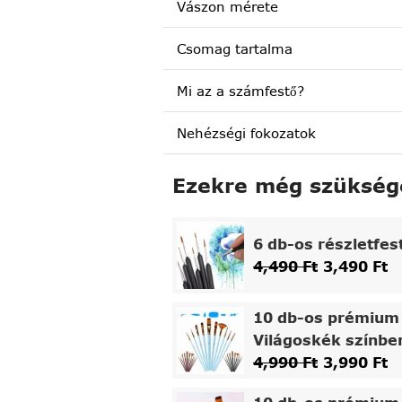
Vászon mérete
Csomag tartalma
Mi az a számfestő?
Nehézségi fokozatok
Ezekre még szükség
6 db-os részletfes
4,490
Ft
3,490
Ft
10 db-os prémium 
Világoskék színbe
4,990
Ft
3,990
Ft