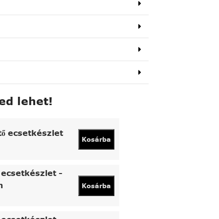
ed lehet!
tő ecsetkészlet
Kosárba
ecsetkészlet -
n
Kosárba