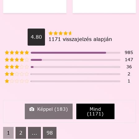
4.80
1171 visszajelzés alapján
985
147
36
2
1
Képpel (
183
)
Mind
(
1171
)
1
2
...
98