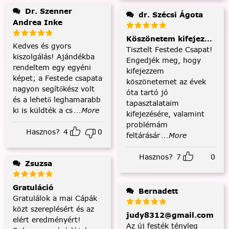
Dr. Szenner
dr. Szécsi Ágota
Andrea Inke
Köszönetem kifejezése és
Kedves és gyors
Tisztelt Festede Csapat!
kiszolgálás! Ajándékba
Engedjék meg, hogy
rendeltem egy egyéni
kifejezzem
képet; a Festede csapata
köszönetemet az évek
nagyon segítőkész volt
óta tartó jó
és a lehető leghamarabb
tapasztalataim
ki is küldték a cs
...More
kifejezésére, valamint
problémám
Hasznos?
4
0
feltárásár
...More
Hasznos?
7
0
Zsuzsa
Gratuláció
Bernadett
Gratulálok a mai Cápák
közt szereplésért és az
judy8312@gmail.com
elért eredményért!
Az új festék tényleg