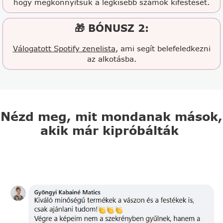
hogy megkönnyítsük a legkisebb számok kifestését.
🎁 BÓNUSZ 2:
Válogatott Spotify zenelista
, ami segít belefeledkezni
az alkotásba.
Nézd meg, mit mondanak mások,
akik már kipróbálták