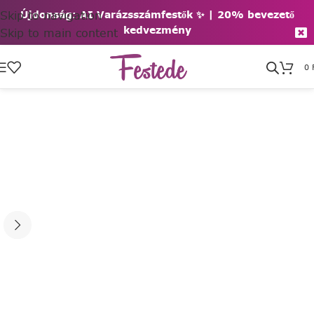
Skip to navigation
Újdonság: AI Varázsszámfestők ✨ | 2
0% bevezető
kedvezmény
Skip to main content
0