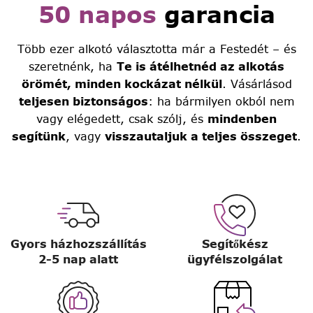
50 napos
garancia
Több ezer alkotó választotta már a Festedét – és
szeretnénk, ha
Te is átélhetnéd az alkotás
örömét, minden kockázat nélkül
. Vásárlásod
teljesen biztonságos
: ha bármilyen okból nem
vagy elégedett, csak szólj, és
mindenben
segítünk
, vagy
visszautaljuk a teljes összeget
.
Gyors házhozszállítás
Segítőkész
2-5 nap alatt
ügyfélszolgálat