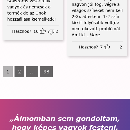
Sokszoros vásárlójuk
nagyon jól fog, végre a
vagyok és nemcsak a
világos színeket nem kell
termék de az Önök
2-3x átfesteni. 1-2 szín
hozzáállása kiemelkedő!
kicsit folyósabb volt,de
nem okozott problémát.
Hasznos?
10
2
Ami ki
...More
Hasznos?
7
2
1
2
...
98
„Álmomban sem gondoltam,
hogy képes vagyok festeni.