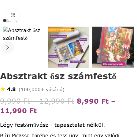
Click to enlarge
Absztrakt ősz számfestő
★
4.8
(100,000+ vásárló)
9,990
Ft
–
12,990
Ft
8,990
Ft
–
11,990
Ft
Légy festőművész - tapasztalat nélkül.
Bújj Picasso bőrébe és fess úgy, mint egy valódi