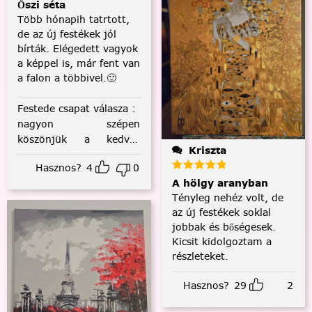
Őszi séta
Több hónapih tatrtott,
de az új festékek jól
bírták. Elégedett vagyok
a képpel is, már fent van
a falon a többivel.🙂
Festede csapat válasza
:
nagyon szépen
köszönjük a kedves
Kriszta
visszajelzést! :)
Hasznos?
4
0
A hölgy aranyban
Tényleg nehéz volt, de
az új festékek soklal
jobbak és bőségesek.
Kicsit kidolgoztam a
részleteket.
Hasznos?
29
2