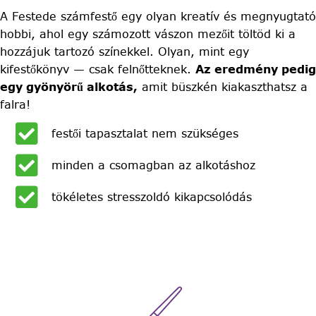
A Festede számfestő egy olyan kreatív és megnyugtató
hobbi, ahol egy számozott vászon mezőit töltöd ki a
hozzájuk tartozó színekkel. Olyan, mint egy
kifestőkönyv — csak felnőtteknek.
Az eredmény pedig
egy gyönyörű alkotás,
amit büszkén kiakaszthatsz a
falra!
festői tapasztalat nem szükséges
minden a csomagban az alkotáshoz
tökéletes stresszoldó kikapcsolódás