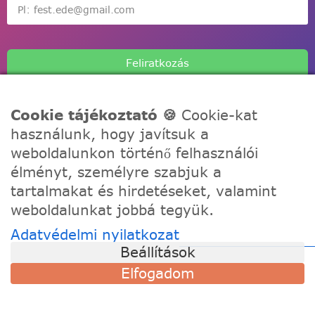
Feliratkozás
Cookie tájékoztató 🍪
Cookie-kat
használunk, hogy javítsuk a
weboldalunkon történő felhasználói
A Festede számozott kifestőkkel te is alkothatsz, akár egy
élményt, személyre szabjuk a
igazi művész! Fesd meg a remekműved korábbi
tartalmakat és hirdetéseket, valamint
tapasztalat nélkül, töltődj fel és fejezd ki a kreativitásod!
weboldalunkat jobbá tegyük.
Adatvédelmi nyilatkozat
TÁMOGATÁS
Beállítások
Szállítási információk
Elfogadom
Visszaküldés és csere
Gyakori kérdések