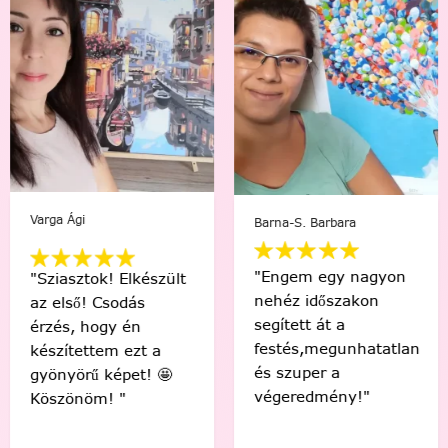
Varga Ági
Barna-S. Barbara
"Engem egy nagyon
"Sziasztok! Elkészült
nehéz időszakon
az első! Csodás
segített át a
érzés, hogy én
festés,megunhatatlan
készítettem ezt a
és szuper a
gyönyörű képet! 🤩
végeredmény!"
Köszönöm! "