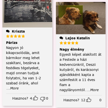
Kriszta
Lajos Katalin
Párizs
Nagyon jó
Nagy élmény
kikapcsolódás, amit
Egyedi képet alakított át
bármikor meg lehet
a Festede a házi
szakítani, bezárva a
kedvencünkről, Desző
festékes tégelyeket,
kutyáról, és karácsonyi
majd onnan tudjuk
ajándékként kapta a
folytatni, ha van 1-2
számfestőt a 11 éves
szabad óránk, ahol
fiam a
...More
nagylányomtól.
...More
Hasznos?
4
0
Hasznos?
12
0