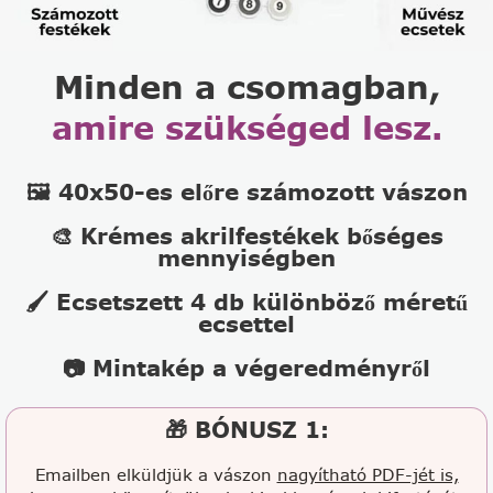
Minden a csomagban,
amire szükséged lesz.
🖼️ 40x50-es előre számozott vászon
🎨 Krémes akrilfestékek bőséges
mennyiségben
🖌️ Ecsetszett 4 db különböző méretű
ecsettel
📷 Mintakép a végeredményről
🎁 BÓNUSZ 1:
Emailben elküldjük a vászon
nagyítható PDF-jét is,