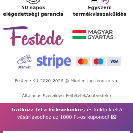
50 napos
Egyszerű
elégedettségi garancia
termékvisszaküldés
Festede Kft.
2020-2026 © Minden jog fenntartva.
Általános Szerződési Feltételek
Adatvédelm
Iratkozz fel a hírlevelünkre,
és küldjük első
vásárlásodhoz az 1000 Ft-os kuponod! 💌