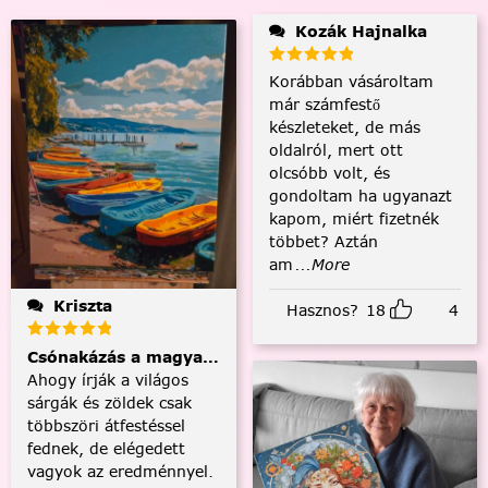
Kozák Hajnalka
Korábban vásároltam
már számfestő
készleteket, de más
oldalról, mert ott
olcsóbb volt, és
gondoltam ha ugyanazt
kapom, miért fizetnék
többet? Aztán
am
...More
Kriszta
Hasznos?
18
4
Csónakázás a magyar tengeren
Ahogy írják a világos
sárgák és zöldek csak
többszöri átfestéssel
fednek, de elégedett
vagyok az eredménnyel.