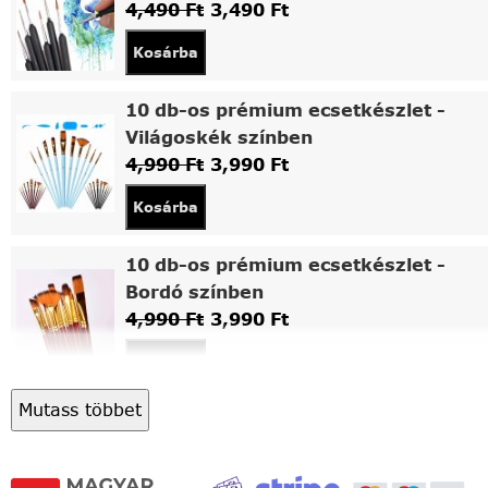
4,490
Ft
3,490
Ft
Kosárba
10 db-os prémium ecsetkészlet -
Világoskék színben
4,990
Ft
3,990
Ft
Kosárba
10 db-os prémium ecsetkészlet -
Bordó színben
4,990
Ft
3,990
Ft
Kosárba
Mutass többet
Asztali fa festőállvány
5,490
Ft
4,490
Ft