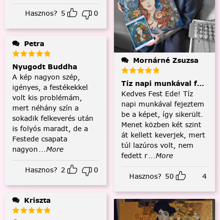
Hasznos?
5
0
Petra
Mornárné Zsuzsa
Nyugodt Buddha
A kép nagyon szép,
Tíz napi munkával fejezt
igényes, a festékekkel
Kedves Fest Ede! Tíz
volt kis problémám,
napi munkával fejeztem
mert néhány szín a
be a képet, így sikerült.
sokadik felkeverés után
Menet közben két szint
is folyós maradt, de a
át kellett keverjek, mert
Festede csapata
túl lazúros volt, nem
nagyon
...More
fedett r
...More
Hasznos?
2
0
Hasznos?
50
4
Kriszta