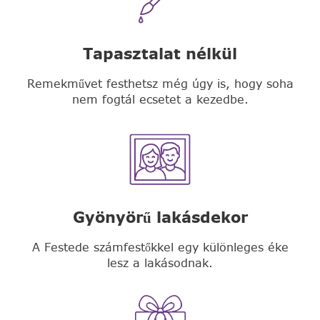
Tapasztalat nélkül
Remekművet festhetsz még úgy is, hogy soha
nem fogtál ecsetet a kezedbe.
Gyönyörű lakásdekor
A Festede számfestőkkel egy különleges éke
lesz a lakásodnak.