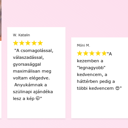
W. Katalin
Móni M.
"A csomagolással,
"A
válaszadással,
kezemben a
gyorsasággal
"legnagyobb"
maximálisan meg
kedvencem, a
voltam elégedve.
háttérben pedig a
Anyukámnak a
többi kedvencem 😍"
szülinapi ajándéka
lesz a kép 🤭"