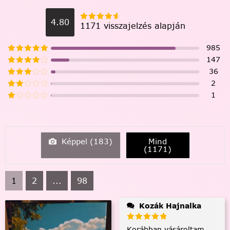
4.80
1171 visszajelzés alapján
985
147
36
2
1
Képpel (
183
)
Mind
(
1171
)
1
2
...
98
Kozák Hajnalka
Korábban vásároltam