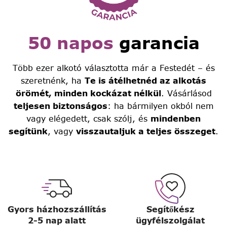
50 napos
garancia
Több ezer alkotó választotta már a Festedét – és
szeretnénk, ha
Te is átélhetnéd az alkotás
örömét, minden kockázat nélkül
. Vásárlásod
teljesen biztonságos
: ha bármilyen okból nem
vagy elégedett, csak szólj, és
mindenben
segítünk
, vagy
visszautaljuk a teljes összeget
.
Gyors házhozszállítás
Segítőkész
2-5 nap alatt
ügyfélszolgálat