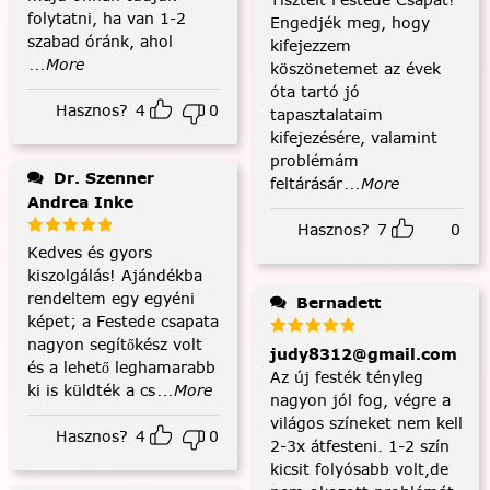
folytatni, ha van 1-2
Engedjék meg, hogy
szabad óránk, ahol
kifejezzem
...More
köszönetemet az évek
óta tartó jó
Hasznos?
4
0
tapasztalataim
kifejezésére, valamint
problémám
Dr. Szenner
feltárásár
...More
Andrea Inke
Hasznos?
7
0
Kedves és gyors
kiszolgálás! Ajándékba
rendeltem egy egyéni
Bernadett
képet; a Festede csapata
nagyon segítőkész volt
judy8312@gmail.com
és a lehető leghamarabb
Az új festék tényleg
ki is küldték a cs
...More
nagyon jól fog, végre a
világos színeket nem kell
Hasznos?
4
0
2-3x átfesteni. 1-2 szín
kicsit folyósabb volt,de