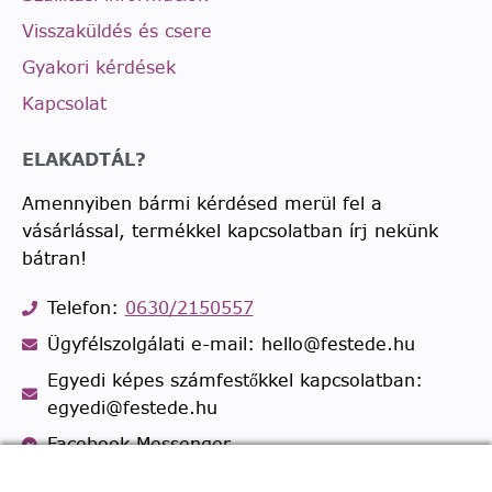
Visszaküldés és csere
Gyakori kérdések
Kapcsolat
ELAKADTÁL?
Amennyiben bármi kérdésed merül fel a
vásárlással, termékkel kapcsolatban írj nekünk
bátran!
Telefon:
0630/2150557
Ügyfélszolgálati e-mail: hello@festede.hu
Egyedi képes számfestőkkel kapcsolatban:
egyedi@festede.hu
Facebook Messenger
Csatlakozz 19.000 fős
Facebook csoportunkhoz!