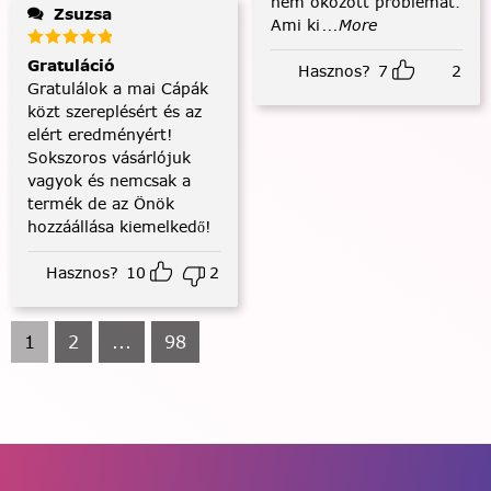
nem okozott problémát.
Zsuzsa
Ami ki
...More
Gratuláció
Hasznos?
7
2
Gratulálok a mai Cápák
közt szereplésért és az
elért eredményért!
Sokszoros vásárlójuk
vagyok és nemcsak a
termék de az Önök
hozzáállása kiemelkedő!
Hasznos?
10
2
1
2
...
98