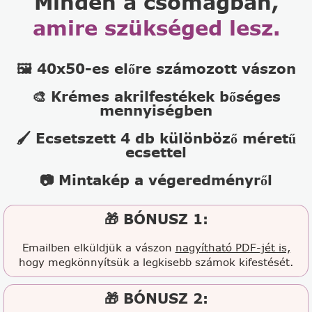
Minden a csomagban,
amire szükséged lesz.
🖼️ 40x50-es előre számozott vászon
🎨 Krémes akrilfestékek bőséges
mennyiségben
🖌️ Ecsetszett 4 db különböző méretű
ecsettel
📷 Mintakép a végeredményről
🎁 BÓNUSZ 1:
Emailben elküldjük a vászon
nagyítható PDF-jét is,
hogy megkönnyítsük a legkisebb számok kifestését.
🎁 BÓNUSZ 2: