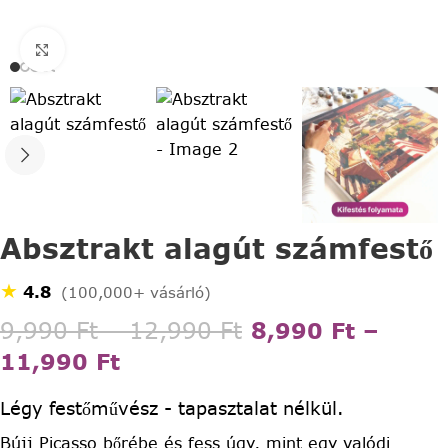
Click to enlarge
Absztrakt alagút számfestő
★
4.8
(100,000+ vásárló)
9,990
Ft
–
12,990
Ft
8,990
Ft
–
11,990
Ft
Légy festőművész - tapasztalat nélkül.
Bújj Picasso bőrébe és fess úgy, mint egy valódi