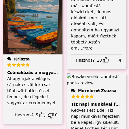
már számfestő
készleteket, de más
oldalról, mert ott
olcsóbb volt, és
gondoltam ha ugyanazt
kapom, miért fizetnék
többet? Aztán
am
...More
Kriszta
Hasznos?
18
4
Csónakázás a magyar tengeren
Ahogy írják a világos
sárgák és zöldek csak
többszöri átfestéssel
Mornárné Zsuzsa
fednek, de elégedett
vagyok az eredménnyel.
Tíz napi munkával fejezt
Kedves Fest Ede! Tíz
Hasznos?
5
0
napi munkával fejeztem
be a képet, így sikerült.
Menet közben két szint