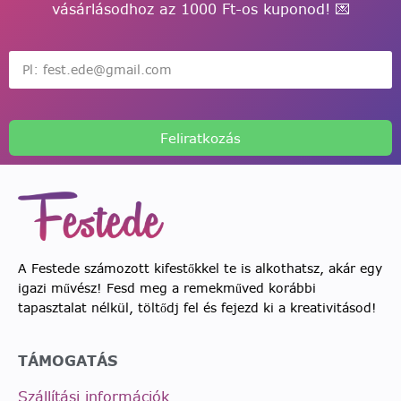
vásárlásodhoz az 1000 Ft-os kuponod! 💌
Feliratkozás
A Festede számozott kifestőkkel te is alkothatsz, akár egy
igazi művész! Fesd meg a remekműved korábbi
tapasztalat nélkül, töltődj fel és fejezd ki a kreativitásod!
TÁMOGATÁS
Szállítási információk