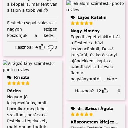
a képpel is, már fent van
a falon a többivel.🙂
Lajos Katalin
Festede csapat válasza
:
nagyon szépen
Nagy élmény
köszönjük a kedves
Egyedi képet alakított át
visszajelzést! :)
a Festede a házi
Hasznos?
4
0
kedvencünkről, Desző
kutyáról, és karácsonyi
ajándékként kapta a
számfestőt a 11 éves
fiam a
Kriszta
nagylányomtól.
...More
Párizs
Hasznos?
12
0
Nagyon jó
kikapcsolódás, amit
dr. Szécsi Ágota
bármikor meg lehet
szakítani, bezárva a
festékes tégelyeket,
Köszönetem kifejezése és
majd onnan tudjuk
Tisztelt Festede Csapat!