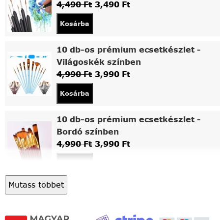
4,490
Ft
3,490
Ft
Kosárba
10 db-os prémium ecsetkészlet -
Világoskék színben
4,990
Ft
3,990
Ft
Kosárba
10 db-os prémium ecsetkészlet -
Bordó színben
4,990
Ft
3,990
Ft
Kosárba
Mutass többet
Asztali fa festőállvány
5,490
Ft
4,490
Ft