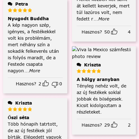
Petra
át kellett keverjek, mert
túl lazúros volt, nem
Nyugodt Buddha
fedett r
...More
A kép nagyon szép,
igényes, a festékekkel
Hasznos?
50
4
volt kis problémám,
mert néhány szín a
sokadik felkeverés után
is folyós maradt, de a
Festede csapata
Kriszta
nagyon
...More
A hölgy aranyban
Hasznos?
2
0
Tényleg nehéz volt, de
az új festékek soklal
jobbak és bőségesek.
Kriszta
Kicsit kidolgoztam a
részleteket.
Őszi séta
Több hónapih tatrtott,
Hasznos?
29
2
de az új festékek jól
bírták. Elégedett vagyok