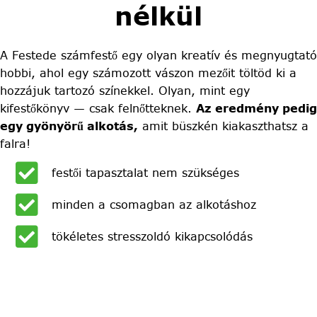
nélkül
A Festede számfestő egy olyan kreatív és megnyugtató
hobbi, ahol egy számozott vászon mezőit töltöd ki a
hozzájuk tartozó színekkel. Olyan, mint egy
kifestőkönyv — csak felnőtteknek.
Az eredmény pedig
egy gyönyörű alkotás,
amit büszkén kiakaszthatsz a
falra!
festői tapasztalat nem szükséges
minden a csomagban az alkotáshoz
tökéletes stresszoldó kikapcsolódás