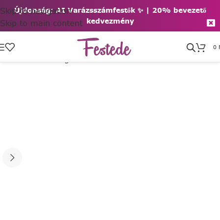
Skip to navigation
Újdonság: AI Varázsszámfestők ✨ | 2
0% bevezető
kedvezmény
Skip to main content
0