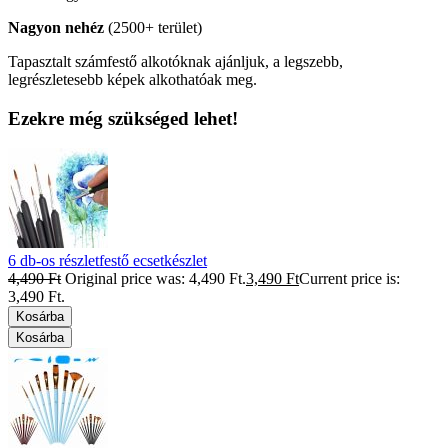
Nagyon nehéz
(2500+ terület)
Tapasztalt számfestő alkotóknak ajánljuk, a legszebb,
legrészletesebb képek alkothatóak meg.
Ezekre még szükséged lehet!
6 db-os részletfestő ecsetkészlet
4,490
Ft
Original price was: 4,490 Ft.
3,490
Ft
Current price is:
3,490 Ft.
Kosárba
Kosárba