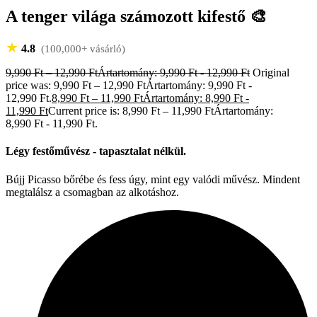
A tenger világa számozott kifestő 🎨
★
4.8
(100,000+ vásárló)
9,990
Ft
–
12,990
Ft
Ártartomány: 9,990 Ft - 12,990 Ft
Original
price was: 9,990 Ft – 12,990 FtÁrtartomány: 9,990 Ft -
12,990 Ft.
8,990
Ft
–
11,990
Ft
Ártartomány: 8,990 Ft -
11,990 Ft
Current price is: 8,990 Ft – 11,990 FtÁrtartomány:
8,990 Ft - 11,990 Ft.
Légy festőművész - tapasztalat nélkül.
Bújj Picasso bőrébe és fess úgy, mint egy valódi művész. Mindent
megtalálsz a csomagban az alkotáshoz.