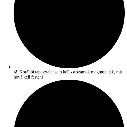
🎨 Korábbi tapasztalat sem kell - a számok megmutatják, mit
hová kell festeni