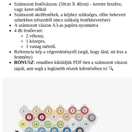
Számozott festővászon: (50cm X 40cm) – keretre feszítve,
vagy keret nélkül
Számozott akrilfestékek, a képhez szükséges, előre bekevert
színekben (részedről nincs szükség festékkeverésre)
A számozott vászon A3-as papírra nyomtatva
4 db festőecset:
2 vékony,
1 közepes,
1 vastag méretű.
Referencia kép a végeredményről (segít, hogy lásd, mi lesz a
festmény)
BÓNUSZ
: emailben kiküldjük PDF-ben a számozott vászon
rajzát, ami segít a legkisebb részek kifestésében is! 🔍