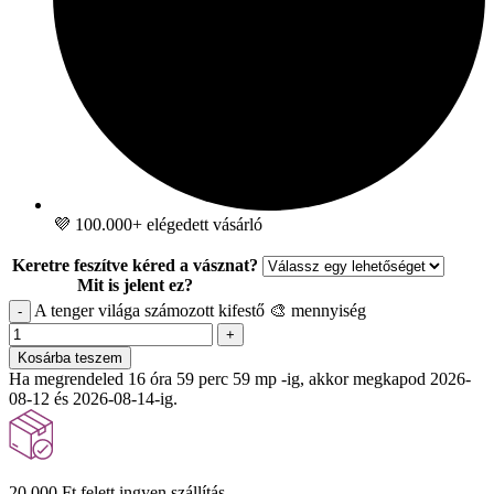
💜 100.000+ elégedett vásárló
Keretre feszítve kéred a vásznat?
Mit is jelent ez?
A tenger világa számozott kifestő 🎨 mennyiség
-
+
Kosárba teszem
Ha megrendeled 16 óra 59 perc 58 mp -ig, akkor megkapod 2026-
08-12 és 2026-08-14-ig.
20.000 Ft felett ingyen szállítás