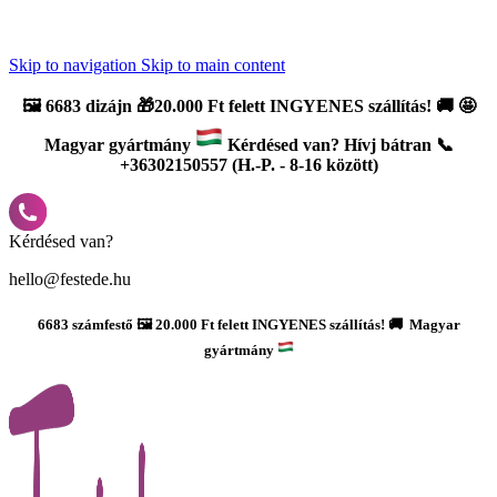
Újdonság: AI Varázsszámfestők ✨ | 2
0% bevezető kedvezmény
Skip to navigation
Skip to main content
🖼️
6683 dizájn 🎁20.000 Ft felett INGYENES szállítás!
🚚
🤩
Magyar gyártmány
Kérdésed van? Hívj bátran 📞
+36302150557 (H.-P. - 8-16 között)
Kérdésed van?
hello@festede.hu
6683 számfestő 🖼️ 20.000 Ft felett INGYENES szállítás! 🚚 Magyar
gyártmány