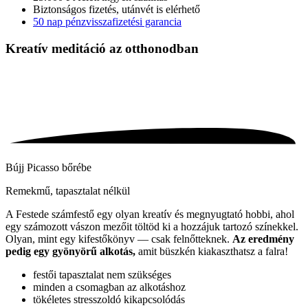
Biztonságos fizetés, utánvét is elérhető
50 nap pénzvisszafizetési garancia
Kreatív meditáció
az otthonodban
Bújj Picasso bőrébe
Remekmű, tapasztalat nélkül
A Festede számfestő egy olyan kreatív és megnyugtató hobbi, ahol
egy számozott vászon mezőit töltöd ki a hozzájuk tartozó színekkel.
Olyan, mint egy kifestőkönyv — csak felnőtteknek.
Az eredmény
pedig egy gyönyörű alkotás,
amit büszkén kiakaszthatsz a falra!
festői tapasztalat nem szükséges
minden a csomagban az alkotáshoz
tökéletes stresszoldó kikapcsolódás