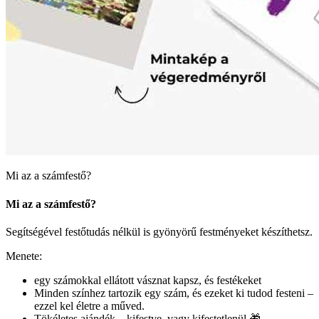
Mi az a számfestő?
Mi az a számfestő?
Segítségével festőtudás nélkül is gyönyörű festményeket készíthetsz.
Menete:
egy számokkal ellátott vásznat kapsz, és festékeket
Minden színhez tartozik egy szám, és ezeket ki tudod festeni –
ezzel kel életre a műved.
Tökéletes ajándék – kifestve, vagy kifestetlenül 🎁