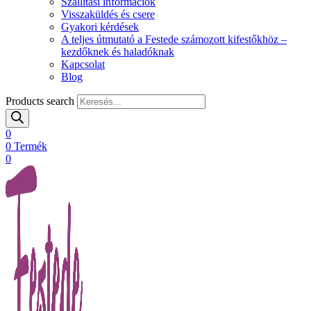
Szállítási információk
Visszaküldés és csere
Gyakori kérdések
A teljes útmutató a Festede számozott kifestőkhöz –
kezdőknek és haladóknak
Kapcsolat
Blog
Products search
0
0
Termék
0