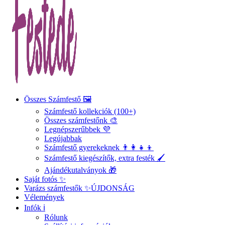
Összes Számfestő 🖼️
Számfestő kollekciók (100+)
Összes számfestőnk 🎨
Legnépszerűbbek 💜
Legújabbak
Számfestő gyerekeknek 👨‍👩‍👧‍👦
Számfestő kiegészítők, extra festék 🖌️
Ajándékutalványok 🎁
Saját fotós ✨
Varázs számfestők ✨
ÚJDONSÁG
Vélemények
Infók ℹ️
Rólunk