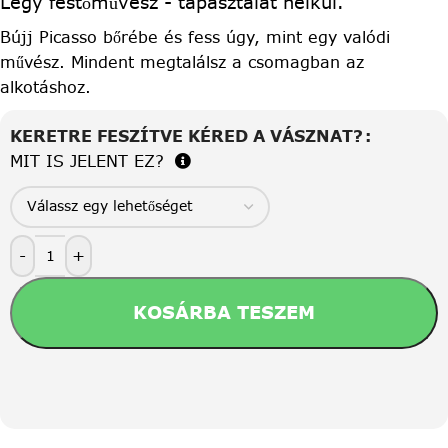
Légy festőművész - tapasztalat nélkül.
Bújj Picasso bőrébe és fess úgy, mint egy valódi
művész. Mindent megtalálsz a csomagban az
alkotáshoz.
KERETRE FESZÍTVE KÉRED A VÁSZNAT?
MIT IS JELENT EZ?
-
+
KOSÁRBA TESZEM