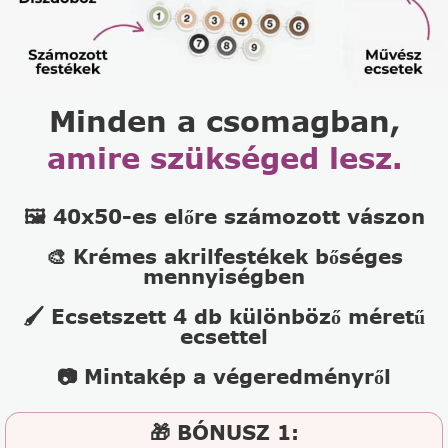
Minden a csomagban,
amire szükséged lesz.
🖼️ 40x50-es előre számozott vászon
🎨 Krémes akrilfestékek bőséges
mennyiségben
🖌️ Ecsetszett 4 db különböző méretű
ecsettel
📷 Mintakép a végeredményről
🎁 BÓNUSZ 1: