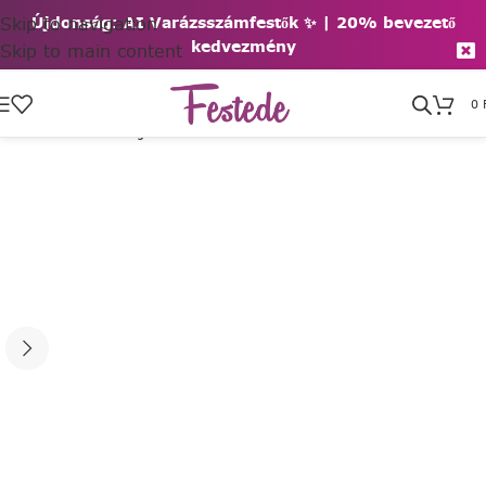
Skip to navigation
Újdonság: AI Varázsszámfestők ✨ | 2
0% bevezető
kedvezmény
Skip to main content
0