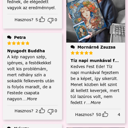
fednek, de elégedett
vagyok az eredménnyel.
Hasznos?
5
0
Petra
Mornárné Zsuzsa
Nyugodt Buddha
A kép nagyon szép,
Tíz napi munkával fejezt
igényes, a festékekkel
Kedves Fest Ede! Tíz
volt kis problémám,
napi munkával fejeztem
mert néhány szín a
be a képet, így sikerült.
sokadik felkeverés után
Menet közben két szint
is folyós maradt, de a
át kellett keverjek, mert
Festede csapata
túl lazúros volt, nem
nagyon
...More
fedett r
...More
Hasznos?
2
0
Hasznos?
50
4