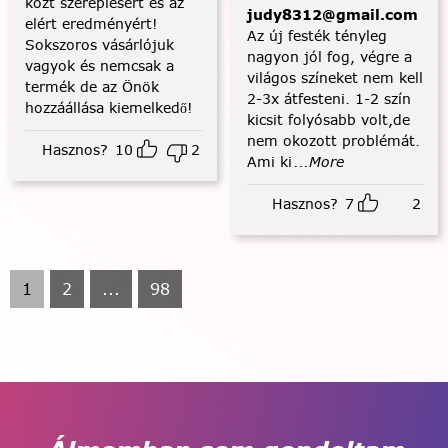
közt szereplésért és az
judy8312@gmail.com
elért eredményért!
Az új festék tényleg
Sokszoros vásárlójuk
nagyon jól fog, végre a
vagyok és nemcsak a
világos színeket nem kell
termék de az Önök
2-3x átfesteni. 1-2 szín
hozzáállása kiemelkedő!
kicsit folyósabb volt,de
nem okozott problémát.
Hasznos?
10
2
Ami ki
...More
Hasznos?
7
2
1
2
...
98