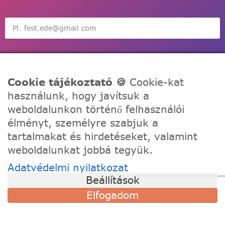
Feliratkozás
Cookie tájékoztató 🍪
Cookie-kat
használunk, hogy javítsuk a
weboldalunkon történő felhasználói
élményt, személyre szabjuk a
tartalmakat és hirdetéseket, valamint
A Festede számozott kifestőkkel te is alkothatsz, akár egy
weboldalunkat jobbá tegyük.
igazi művész! Fesd meg a remekműved korábbi
tapasztalat nélkül, töltődj fel és fejezd ki a kreativitásod!
Adatvédelmi nyilatkozat
Beállítások
TÁMOGATÁS
Elfogadom
Szállítási információk