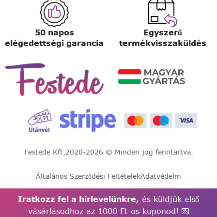
50 napos
Egyszerű
elégedettségi garancia
termékvisszaküldés
Festede Kft.
2020-2026 © Minden jog fenntartva.
Általános Szerződési Feltételek
Adatvédelm
Iratkozz fel a hírlevelünkre,
és küldjük első
vásárlásodhoz az 1000 Ft-os kuponod! 💌