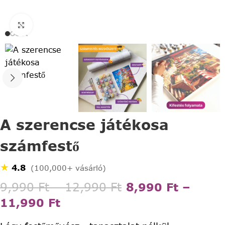
Click to enlarge
A szerencse játékosa
számfestő
★
4.8
(100,000+ vásárló)
9,990
Ft
–
12,990
Ft
8,990
Ft
–
11,990
Ft