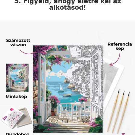
5. Figyeld, ahogy életre kel az
alkotásod!