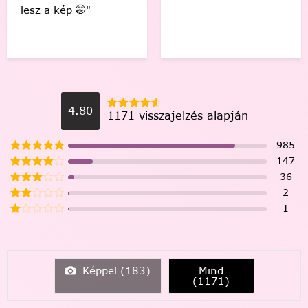
4.80
1171 visszajelzés alapján
985
147
36
2
1
Képpel (
183
)
Mind
(
1171
)