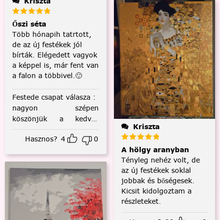
Kriszta
Őszi séta
Több hónapih tatrtott,
de az új festékek jól
bírták. Elégedett vagyok
a képpel is, már fent van
a falon a többivel.🙂
Festede csapat válasza
:
nagyon szépen
köszönjük a kedves
Kriszta
visszajelzést! :)
Hasznos?
4
0
A hölgy aranyban
Tényleg nehéz volt, de
az új festékek soklal
jobbak és bőségesek.
Kicsit kidolgoztam a
részleteket.