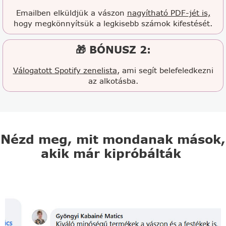
Emailben elküldjük a vászon
nagyítható PDF-jét is,
hogy megkönnyítsük a legkisebb számok kifestését.
🎁 BÓNUSZ 2:
Válogatott Spotify zenelista
, ami segít belefeledkezni
az alkotásba.
Nézd meg, mit mondanak mások,
akik már kipróbálták