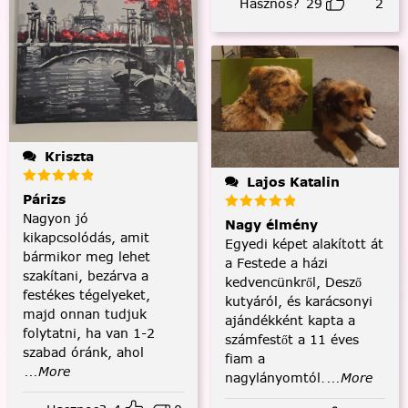
Hasznos?
29
2
Kriszta
Lajos Katalin
Párizs
Nagyon jó
Nagy élmény
kikapcsolódás, amit
Egyedi képet alakított át
bármikor meg lehet
a Festede a házi
szakítani, bezárva a
kedvencünkről, Desző
festékes tégelyeket,
kutyáról, és karácsonyi
majd onnan tudjuk
ajándékként kapta a
folytatni, ha van 1-2
számfestőt a 11 éves
szabad óránk, ahol
fiam a
...More
nagylányomtól.
...More