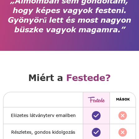
„Álmomban sem gondoltam,
hogy képes vagyok festeni.
Gyönyörű lett és most nagyon
büszke vagyok magamra.”
Miért a
Festede?
MÁSOK
Előzetes látványterv emailben
Részletes, gondos kidolgozás