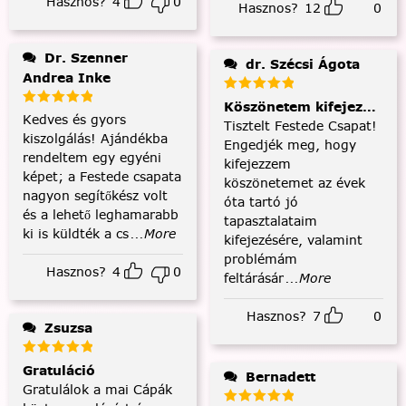
Hasznos?
4
0
Hasznos?
12
0
Dr. Szenner
dr. Szécsi Ágota
Andrea Inke
Köszönetem kifejezése és
Kedves és gyors
Tisztelt Festede Csapat!
kiszolgálás! Ajándékba
Engedjék meg, hogy
rendeltem egy egyéni
kifejezzem
képet; a Festede csapata
köszönetemet az évek
nagyon segítőkész volt
óta tartó jó
és a lehető leghamarabb
tapasztalataim
ki is küldték a cs
...More
kifejezésére, valamint
problémám
Hasznos?
4
0
feltárásár
...More
Hasznos?
7
0
Zsuzsa
Gratuláció
Bernadett
Gratulálok a mai Cápák