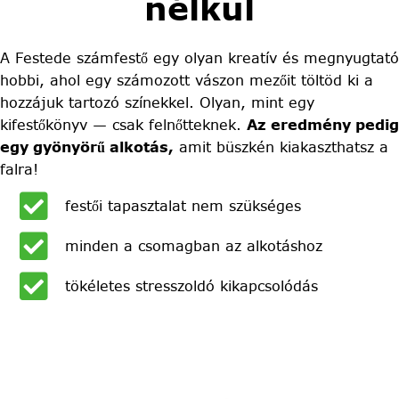
nélkül
A Festede számfestő egy olyan kreatív és megnyugtató
hobbi, ahol egy számozott vászon mezőit töltöd ki a
hozzájuk tartozó színekkel. Olyan, mint egy
kifestőkönyv — csak felnőtteknek.
Az eredmény pedig
egy gyönyörű alkotás,
amit büszkén kiakaszthatsz a
falra!
festői tapasztalat nem szükséges
minden a csomagban az alkotáshoz
tökéletes stresszoldó kikapcsolódás