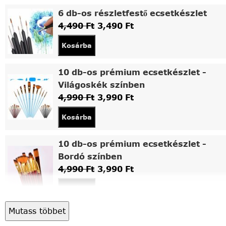
6 db-os részletfestő ecsetkészlet
4,490
Ft
3,490
Ft
Kosárba
10 db-os prémium ecsetkészlet -
Világoskék színben
4,990
Ft
3,990
Ft
Kosárba
10 db-os prémium ecsetkészlet -
Bordó színben
4,990
Ft
3,990
Ft
Kosárba
Mutass többet
Asztali fa festőállvány