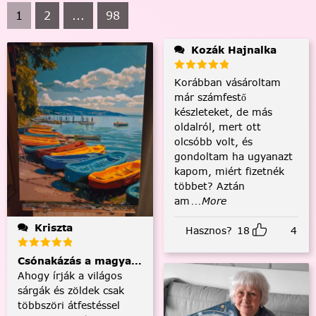
1
2
...
98
Kozák Hajnalka
Korábban vásároltam
már számfestő
készleteket, de más
oldalról, mert ott
olcsóbb volt, és
gondoltam ha ugyanazt
kapom, miért fizetnék
többet? Aztán
am
...More
Kriszta
Hasznos?
18
4
Csónakázás a magyar tengeren
Ahogy írják a világos
sárgák és zöldek csak
többszöri átfestéssel