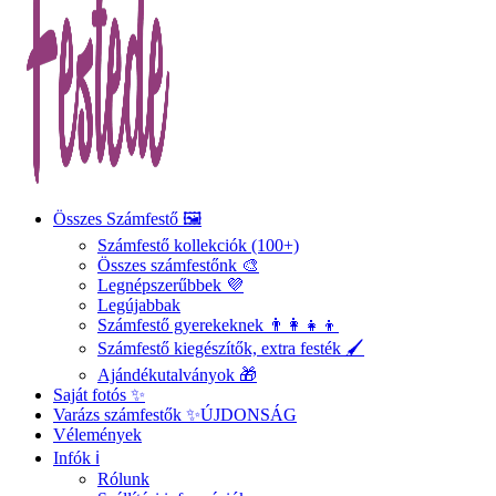
Összes Számfestő 🖼️
Számfestő kollekciók (100+)
Összes számfestőnk 🎨
Legnépszerűbbek 💜
Legújabbak
Számfestő gyerekeknek 👨‍👩‍👧‍👦
Számfestő kiegészítők, extra festék 🖌️
Ajándékutalványok 🎁
Saját fotós ✨
Varázs számfestők ✨
ÚJDONSÁG
Vélemények
Infók ℹ️
Rólunk