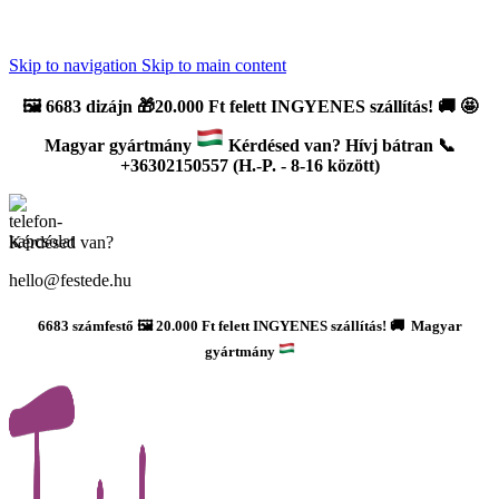
Újdonság: AI Varázsszámfestők ✨ | 2
0% bevezető kedvezmény
Skip to navigation
Skip to main content
🖼️
6683 dizájn 🎁20.000 Ft felett INGYENES szállítás!
🚚
🤩
Magyar gyártmány
Kérdésed van? Hívj bátran 📞
+36302150557 (H.-P. - 8-16 között)
Kérdésed van?
hello@festede.hu
6683 számfestő 🖼️ 20.000 Ft felett INGYENES szállítás! 🚚 Magyar
gyártmány