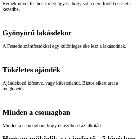
Remekművet festhetsz még úgy is, hogy soha nem fogtál ecsetet a
kezedbe.
Gyönyörű lakásdekor
A Festede számfestőkkel egy különleges éke lesz a lakásodnak.
Tökéletes ajándék
Ajándékozd kifestve, vagy kifestetlenül. Biztos sikert arat a
meglepetés.
Minden a csomagban
Minden a csomagban, hogy elkezdhesd az alkotást.
Hogyan működik a számfestő - 5 lépésben