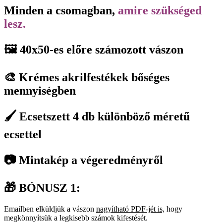
Minden a csomagban,
amire szükséged
lesz.
🖼️ 40x50-es előre számozott vászon
🎨 Krémes akrilfestékek bőséges
mennyiségben
🖌️ Ecsetszett 4 db különböző méretű
ecsettel
📷 Mintakép a végeredményről
🎁 BÓNUSZ 1:
Emailben elküldjük a vászon
nagyítható PDF-jét is,
hogy
megkönnyítsük a legkisebb számok kifestését.