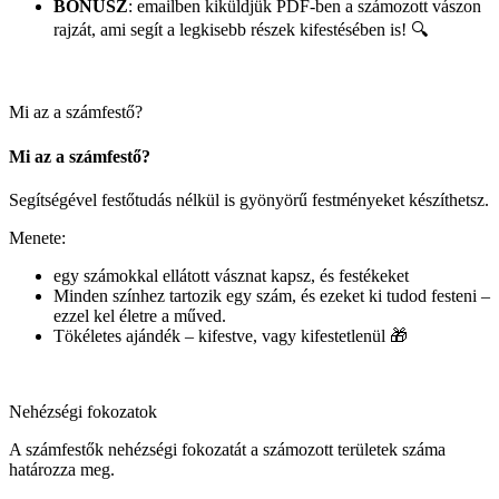
BÓNUSZ
: emailben kiküldjük PDF-ben a számozott vászon
rajzát, ami segít a legkisebb részek kifestésében is! 🔍
Mi az a számfestő?
Mi az a számfestő?
Segítségével festőtudás nélkül is gyönyörű festményeket készíthetsz.
Menete:
egy számokkal ellátott vásznat kapsz, és festékeket
Minden színhez tartozik egy szám, és ezeket ki tudod festeni –
ezzel kel életre a műved.
Tökéletes ajándék – kifestve, vagy kifestetlenül 🎁
Nehézségi fokozatok
A számfestők nehézségi fokozatát a számozott területek száma
határozza meg.