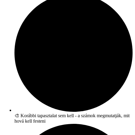
🎨 Korábbi tapasztalat sem kell - a számok megmutatják, mit
hová kell festeni