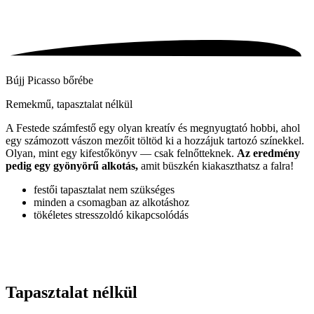
Bújj Picasso bőrébe
Remekmű, tapasztalat nélkül
A Festede számfestő egy olyan kreatív és megnyugtató hobbi, ahol
egy számozott vászon mezőit töltöd ki a hozzájuk tartozó színekkel.
Olyan, mint egy kifestőkönyv — csak felnőtteknek.
Az eredmény
pedig egy gyönyörű alkotás,
amit büszkén kiakaszthatsz a falra!
festői tapasztalat nem szükséges
minden a csomagban az alkotáshoz
tökéletes stresszoldó kikapcsolódás
Tapasztalat nélkül