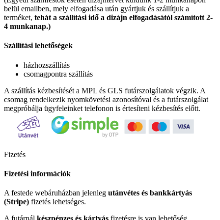
belül emailben, mely elfogadása után gyártjuk és szállítjuk a
terméket,
tehát a szállítási idő a dizájn elfogadásától számított 2-
4 munkanap.)
Szállítási lehetőségek
házhozszállítás
csomagpontra szállítás
A szállítás kézbesítését a MPL és GLS futárszolgálatok végzik. A
csomag rendelkezik nyomkövetési azonosítóval és a futárszolgálat
megpróbálja ügyfeleinket telefonon is értesíteni kézbesítés előtt.
Fizetés
Fizetési információk
A festede webáruházban jelenleg
utánvétes és bankkártyás
(Stripe)
fizetés lehetséges.
A futárnál
készpénzes és kártyás
fizetésre is van lehetőség.