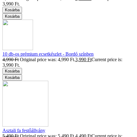
3,990 Ft.
Kosárba
Kosárba
10 db-os prémium ecsetkészlet - Bordó színben
4,990
Ft
Original price was: 4,990 Ft.
3,990
Ft
Current price is:
3,990 Ft.
Kosárba
Kosárba
Asztali fa festőállvány
5,490
Ft
Original price was: 5,490 Ft.
4,490
Ft
Current price is: