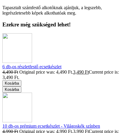
Tapasztalt számfestő alkotóknak ajánljuk, a legszebb,
legrészletesebb képek alkothatóak meg.
Ezekre még szükséged lehet!
6 db-os részletfestő ecsetkészlet
4,490
Ft
Original price was: 4,490 Ft.
3,490
Ft
Current price is:
3,490 Ft.
Kosárba
Kosárba
10 db-os prémium ecsetkészlet - Világoskék színben
4,990
Ft
Original price was: 4,990 Ft.
3,990
Ft
Current price is: