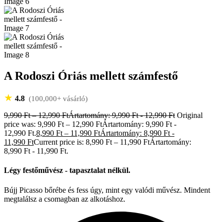
A Rodoszi Óriás mellett számfestő
★
4.8
(100,000+ vásárló)
9,990
Ft
–
12,990
Ft
Ártartomány: 9,990 Ft - 12,990 Ft
Original
price was: 9,990 Ft – 12,990 FtÁrtartomány: 9,990 Ft -
12,990 Ft.
8,990
Ft
–
11,990
Ft
Ártartomány: 8,990 Ft -
11,990 Ft
Current price is: 8,990 Ft – 11,990 FtÁrtartomány:
8,990 Ft - 11,990 Ft.
Légy festőművész - tapasztalat nélkül.
Bújj Picasso bőrébe és fess úgy, mint egy valódi művész. Mindent
megtalálsz a csomagban az alkotáshoz.