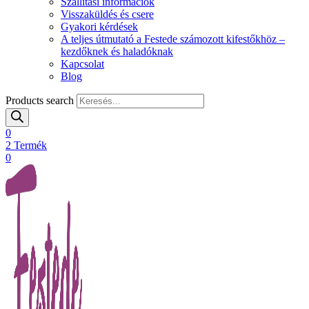
Szállítási információk
Visszaküldés és csere
Gyakori kérdések
A teljes útmutató a Festede számozott kifestőkhöz –
kezdőknek és haladóknak
Kapcsolat
Blog
Products search
0
2
Termék
0