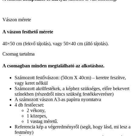
Vászon mérete
A vászon festhető mérete
40×50 cm (fekvő tájolás), vagy 50×40 cm (álló tájolás).
Csomag tartalma
A csomagban minden megtalálható az alkotáshoz.
Számozott festővászon: (50cm X 40cm) – keretre feszítve,
vagy keret nélkül
Számozott akrilfestékek, a képhez szükséges, előre bekevert
színekben (részedről nincs szükség festékkeverésre)
A számozott vászon A3-as papírra nyomtatva
4 db festőecset:
2 vékony,
1 közepes,
1 vastag méretű.
Referencia kép a végeredményről (segít, hogy lásd, mi lesz a
festmény)