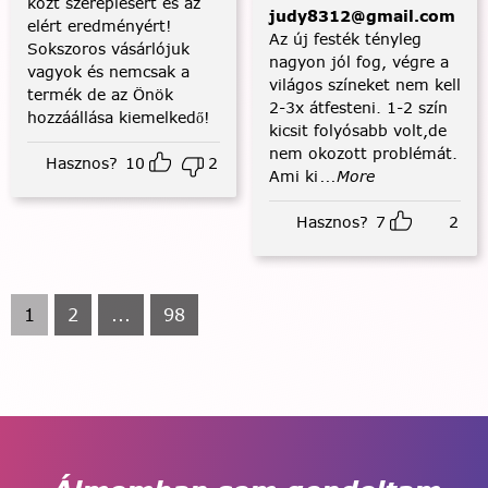
közt szereplésért és az
judy8312@gmail.com
elért eredményért!
Az új festék tényleg
Sokszoros vásárlójuk
nagyon jól fog, végre a
vagyok és nemcsak a
világos színeket nem kell
termék de az Önök
2-3x átfesteni. 1-2 szín
hozzáállása kiemelkedő!
kicsit folyósabb volt,de
nem okozott problémát.
Hasznos?
10
2
Ami ki
...More
Hasznos?
7
2
1
2
...
98