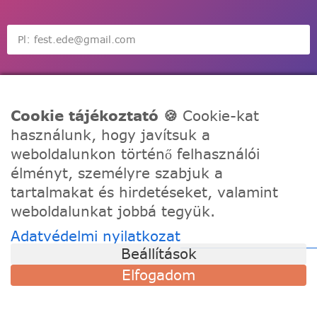
Feliratkozás
Cookie tájékoztató 🍪
Cookie-kat
használunk, hogy javítsuk a
weboldalunkon történő felhasználói
élményt, személyre szabjuk a
tartalmakat és hirdetéseket, valamint
A Festede számozott kifestőkkel te is alkothatsz, akár egy
weboldalunkat jobbá tegyük.
igazi művész! Fesd meg a remekműved korábbi
tapasztalat nélkül, töltődj fel és fejezd ki a kreativitásod!
Adatvédelmi nyilatkozat
Beállítások
TÁMOGATÁS
Elfogadom
Szállítási információk