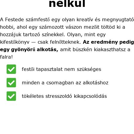
nélkül
A Festede számfestő egy olyan kreatív és megnyugtató
hobbi, ahol egy számozott vászon mezőit töltöd ki a
hozzájuk tartozó színekkel. Olyan, mint egy
kifestőkönyv — csak felnőtteknek.
Az eredmény pedig
egy gyönyörű alkotás,
amit büszkén kiakaszthatsz a
falra!
festői tapasztalat nem szükséges
minden a csomagban az alkotáshoz
tökéletes stresszoldó kikapcsolódás