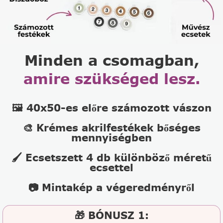
Minden a csomagban,
amire szükséged lesz.
🖼️ 40x50-es előre számozott vászon
🎨 Krémes akrilfestékek bőséges
mennyiségben
🖌️ Ecsetszett 4 db különböző méretű
ecsettel
📷 Mintakép a végeredményről
🎁 BÓNUSZ 1: