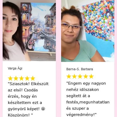
Varga Ági
Barna-S. Barbara
"Engem egy nagyon
"Sziasztok! Elkészült
nehéz időszakon
az első! Csodás
segített át a
érzés, hogy én
festés,megunhatatlan
készítettem ezt a
és szuper a
gyönyörű képet! 🤩
végeredmény!"
Köszönöm! "