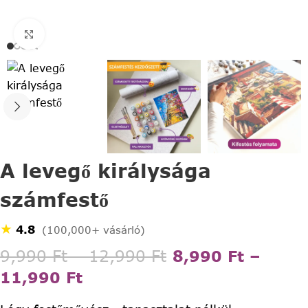
Click to enlarge
A levegő királysága
számfestő
★
4.8
(100,000+ vásárló)
9,990
Ft
–
12,990
Ft
8,990
Ft
–
11,990
Ft