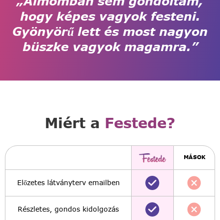
„Álmomban sem gondoltam,
hogy képes vagyok festeni.
Gyönyörű lett és most nagyon
büszke vagyok magamra.”
Miért a
Festede?
MÁSOK
Előzetes látványterv emailben
Részletes, gondos kidolgozás