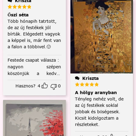
Kriszta
Őszi séta
Több hónapih tatrtott,
de az új festékek jól
bírták. Elégedett vagyok
a képpel is, már fent van
a falon a többivel.🙂
Festede csapat válasza
:
nagyon szépen
köszönjük a kedves
Kriszta
visszajelzést! :)
Hasznos?
4
0
A hölgy aranyban
Tényleg nehéz volt, de
az új festékek soklal
jobbak és bőségesek.
Kicsit kidolgoztam a
részleteket.