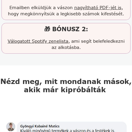
Emailben elküldjük a vászon
nagyítható PDF-jét is,
hogy megkönnyítsük a legkisebb számok kifestését.
🎁 BÓNUSZ 2:
Válogatott Spotify zenelista
, ami segít belefeledkezni
az alkotásba.
Nézd meg, mit mondanak mások,
akik már kipróbálták