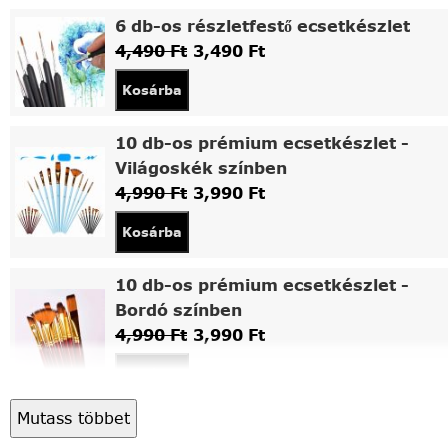
6 db-os részletfestő ecsetkészlet
4,490
Ft
3,490
Ft
Kosárba
10 db-os prémium ecsetkészlet -
Világoskék színben
4,990
Ft
3,990
Ft
Kosárba
10 db-os prémium ecsetkészlet -
Bordó színben
4,990
Ft
3,990
Ft
Kosárba
Mutass többet
Asztali fa festőállvány