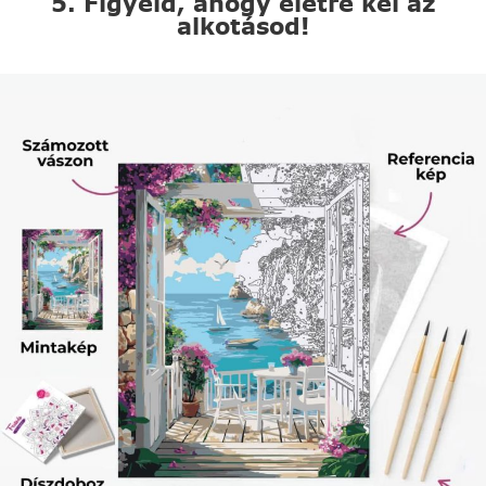
5. Figyeld, ahogy életre kel az
alkotásod!