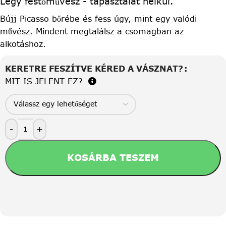
Légy festőművész - tapasztalat nélkül.
Bújj Picasso bőrébe és fess úgy, mint egy valódi
művész. Mindent megtalálsz a csomagban az
alkotáshoz.
KERETRE FESZÍTVE KÉRED A VÁSZNAT?
MIT IS JELENT EZ?
-
+
KOSÁRBA TESZEM