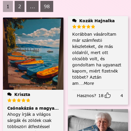
1
2
...
98
Kozák Hajnalka
Korábban vásároltam
már számfestő
készleteket, de más
oldalról, mert ott
olcsóbb volt, és
gondoltam ha ugyanazt
kapom, miért fizetnék
többet? Aztán
am
...More
Kriszta
Hasznos?
18
4
Csónakázás a magyar tengeren
Ahogy írják a világos
sárgák és zöldek csak
többszöri átfestéssel