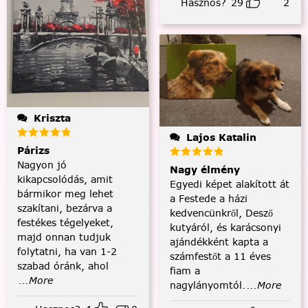
Hasznos?
29
2
Kriszta
Lajos Katalin
Párizs
Nagyon jó
Nagy élmény
kikapcsolódás, amit
Egyedi képet alakított át
bármikor meg lehet
a Festede a házi
szakítani, bezárva a
kedvencünkről, Desző
festékes tégelyeket,
kutyáról, és karácsonyi
majd onnan tudjuk
ajándékként kapta a
folytatni, ha van 1-2
számfestőt a 11 éves
szabad óránk, ahol
fiam a
...More
nagylányomtól.
...More