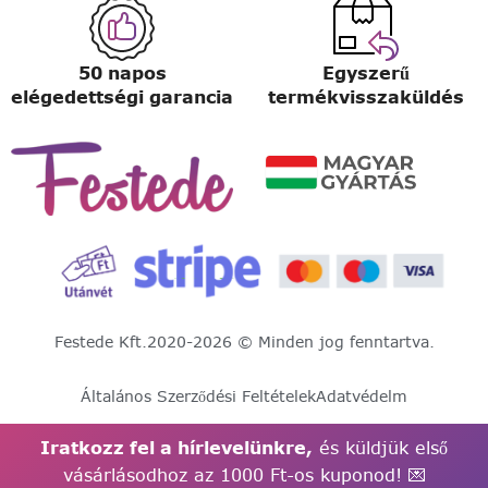
50 napos
Egyszerű
elégedettségi garancia
termékvisszaküldés
Festede Kft.
2020-2026 © Minden jog fenntartva.
Általános Szerződési Feltételek
Adatvédelm
Iratkozz fel a hírlevelünkre,
és küldjük első
vásárlásodhoz az 1000 Ft-os kuponod! 💌