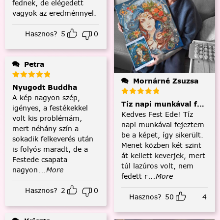
fednek, de elégedett
vagyok az eredménnyel.
Hasznos?
5
0
Petra
Mornárné Zsuzsa
Nyugodt Buddha
A kép nagyon szép,
Tíz napi munkával fejezt
igényes, a festékekkel
Kedves Fest Ede! Tíz
volt kis problémám,
napi munkával fejeztem
mert néhány szín a
be a képet, így sikerült.
sokadik felkeverés után
Menet közben két szint
is folyós maradt, de a
át kellett keverjek, mert
Festede csapata
túl lazúros volt, nem
nagyon
...More
fedett r
...More
Hasznos?
2
0
Hasznos?
50
4