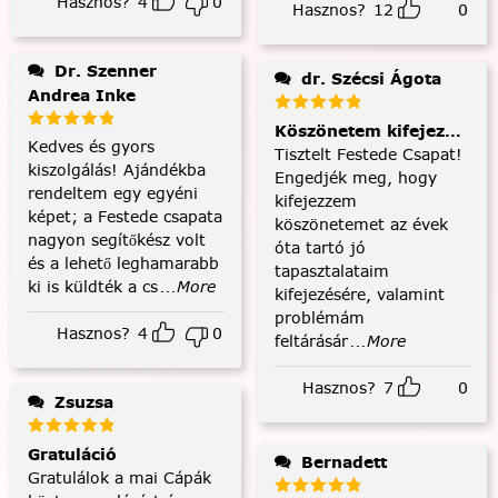
Hasznos?
4
0
Hasznos?
12
0
Dr. Szenner
dr. Szécsi Ágota
Andrea Inke
Köszönetem kifejezése és
Kedves és gyors
Tisztelt Festede Csapat!
kiszolgálás! Ajándékba
Engedjék meg, hogy
rendeltem egy egyéni
kifejezzem
képet; a Festede csapata
köszönetemet az évek
nagyon segítőkész volt
óta tartó jó
és a lehető leghamarabb
tapasztalataim
ki is küldték a cs
...More
kifejezésére, valamint
problémám
Hasznos?
4
0
feltárásár
...More
Hasznos?
7
0
Zsuzsa
Gratuláció
Bernadett
Gratulálok a mai Cápák