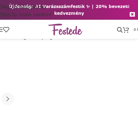
Skip to navigation
Újdonság: AI Varázsszámfestők ✨ | 2
0% bevezető
kedvezmény
Skip to main content
0