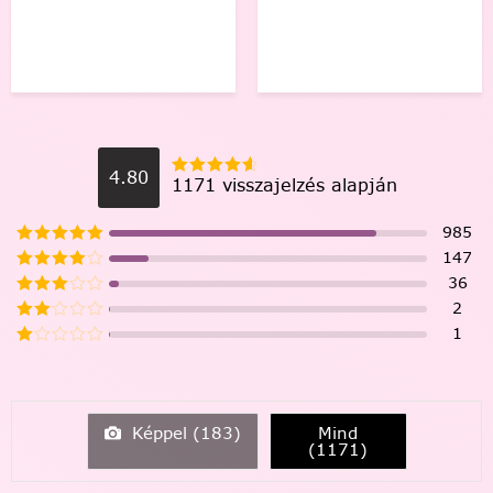
4.80
1171 visszajelzés alapján
985
147
36
2
1
Képpel (
183
)
Mind
(
1171
)