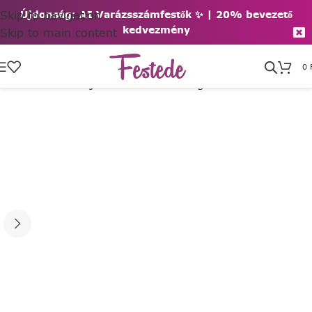
Skip to navigation
Újdonság: AI Varázsszámfestők ✨ | 2
0% bevezető
kedvezmény
Skip to main content
0