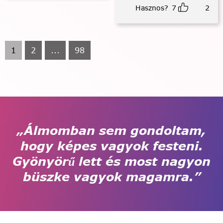
Hasznos?
7
2
1
2
...
98
„Álmomban sem gondoltam,
hogy képes vagyok festeni.
Gyönyörű lett és most nagyon
büszke vagyok magamra.”