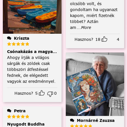
olcsóbb volt, és
gondoltam ha ugyanazt
kapom, miért fizetnék
többet? Aztán
am
...More
Kriszta
Hasznos?
18
4
Csónakázás a magyar tengeren
Ahogy írják a világos
sárgák és zöldek csak
többszöri átfestéssel
fednek, de elégedett
vagyok az eredménnyel.
Hasznos?
5
0
Petra
Mornárné Zsuzsa
Nyugodt Buddha