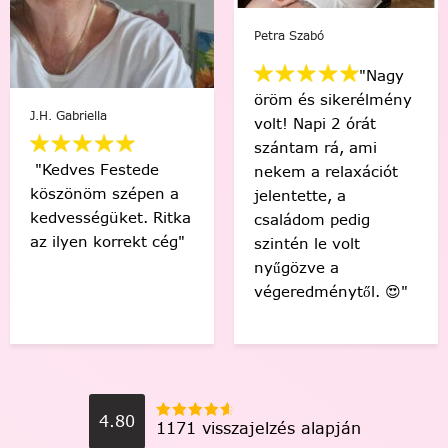
Mikus Bernadett
Viki Vas-Lukács
"Minden percében
"Kedvenc egyéni
egy igazi festő
számfestőmmel 🥰
“művésznek”
tökéletes lett,
éreztem magam.
élmény volt minden
Soha nem hittem
egyes ecsetvonás!
volna, hogy egy ilye
Köszönöm Festede!
alkotást festéssel
❤️🤗"
meg tudok csinálni.
🙂"
4.80
1171 visszajelzés alapján