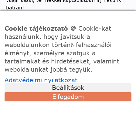
bátran!
Telefon:
0630/2150557
Cookie tájékoztató 🍪
Cookie-kat
Ügyfélszolgálati e-mail: hello@festede.hu
használunk, hogy javítsuk a
Egyedi képes számfestőkkel kapcsolatban:
weboldalunkon történő felhasználói
egyedi@festede.hu
élményt, személyre szabjuk a
Facebook Messenger
tartalmakat és hirdetéseket, valamint
weboldalunkat jobbá tegyük.
Csatlakozz 19.000 fős
Facebook csoportunkhoz!
Adatvédelmi nyilatkozat
Beállítások
Elfogadom