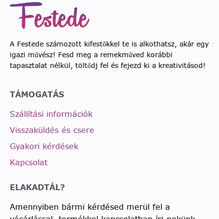
A Festede számozott kifestőkkel te is alkothatsz, akár egy
igazi művész! Fesd meg a remekműved korábbi
tapasztalat nélkül, töltődj fel és fejezd ki a kreativitásod!
TÁMOGATÁS
Szállítási információk
Visszaküldés és csere
Gyakori kérdések
Kapcsolat
ELAKADTÁL?
Amennyiben bármi kérdésed merül fel a
vásárlással, termékkel kapcsolatban írj nekünk