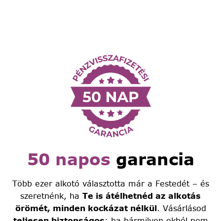
50 napos
garancia
Több ezer alkotó választotta már a Festedét – és
szeretnénk, ha
Te is átélhetnéd az alkotás
örömét, minden kockázat nélkül
. Vásárlásod
teljesen biztonságos
: ha bármilyen okból nem