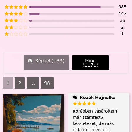
985
147
36
2
1
Képpel (
183
)
Mind
(
1171
)
1
2
...
98
Kozák Hajnalka
Korábban vásároltam
már számfestő
készleteket, de más
oldalról, mert ott