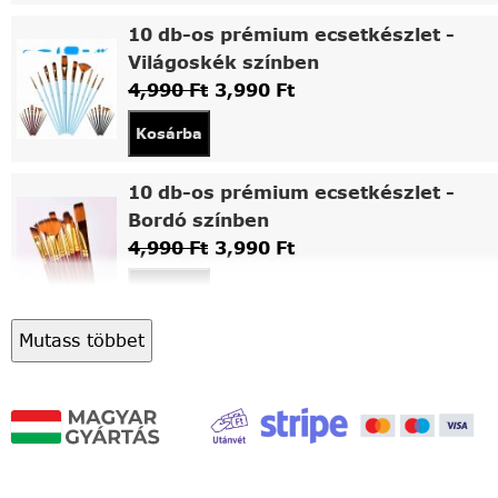
10 db-os prémium ecsetkészlet -
Világoskék színben
4,990
Ft
3,990
Ft
Kosárba
10 db-os prémium ecsetkészlet -
Bordó színben
4,990
Ft
3,990
Ft
Kosárba
Mutass többet
Asztali fa festőállvány
5,490
Ft
4,490
Ft
Kosárba
Világítós, asztalra állítható