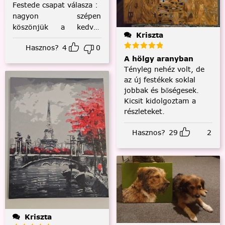
Festede csapat válasza
:
nagyon szépen
köszönjük a kedves
Kriszta
visszajelzést! :)
Hasznos?
4
0
A hölgy aranyban
Tényleg nehéz volt, de
az új festékek soklal
jobbak és bőségesek.
Kicsit kidolgoztam a
részleteket.
Hasznos?
29
2
Kriszta