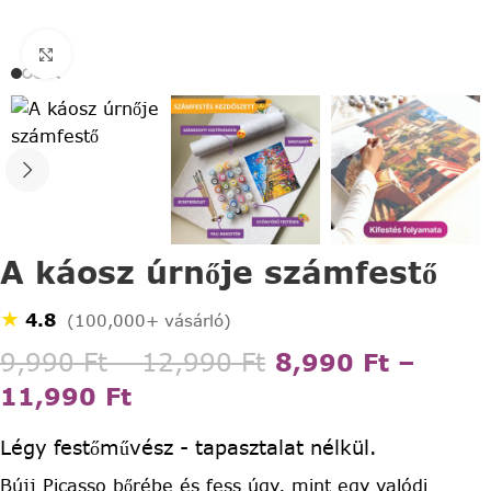
Click to enlarge
A káosz úrnője számfestő
★
4.8
(100,000+ vásárló)
9,990
Ft
–
12,990
Ft
8,990
Ft
–
11,990
Ft
Légy festőművész - tapasztalat nélkül.
Bújj Picasso bőrébe és fess úgy, mint egy valódi