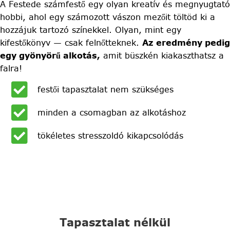
A Festede számfestő egy olyan kreatív és megnyugtató
hobbi, ahol egy számozott vászon mezőit töltöd ki a
hozzájuk tartozó színekkel. Olyan, mint egy
kifestőkönyv — csak felnőtteknek.
Az eredmény pedig
egy gyönyörű alkotás,
amit büszkén kiakaszthatsz a
falra!
festői tapasztalat nem szükséges
minden a csomagban az alkotáshoz
tökéletes stresszoldó kikapcsolódás
Tapasztalat nélkül