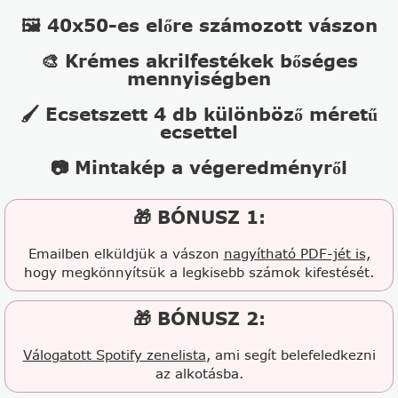
🖼️ 40x50-es előre számozott vászon
🎨 Krémes akrilfestékek bőséges
mennyiségben
🖌️ Ecsetszett 4 db különböző méretű
ecsettel
📷 Mintakép a végeredményről
🎁 BÓNUSZ 1:
Emailben elküldjük a vászon
nagyítható PDF-jét is,
hogy megkönnyítsük a legkisebb számok kifestését.
🎁 BÓNUSZ 2:
Válogatott Spotify zenelista
, ami segít belefeledkezni
az alkotásba.