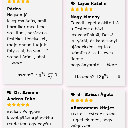
Lajos Katalin
Párizs
Nagyon jó
Nagy élmény
kikapcsolódás, amit
Egyedi képet alakított át
bármikor meg lehet
a Festede a házi
szakítani, bezárva a
kedvencünkről, Desző
festékes tégelyeket,
kutyáról, és karácsonyi
majd onnan tudjuk
ajándékként kapta a
folytatni, ha van 1-2
számfestőt a 11 éves
szabad óránk, ahol
fiam a
...More
nagylányomtól.
...More
Hasznos?
4
0
Hasznos?
12
0
Dr. Szenner
dr. Szécsi Ágota
Andrea Inke
Köszönetem kifejezése és
Kedves és gyors
Tisztelt Festede Csapat!
kiszolgálás! Ajándékba
Engedjék meg, hogy
rendeltem egy egyéni
kifejezzem