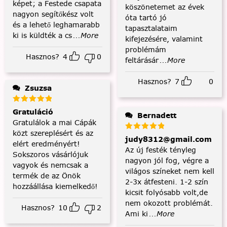
képet; a Festede csapata
köszönetemet az évek
nagyon segítőkész volt
óta tartó jó
és a lehető leghamarabb
tapasztalataim
ki is küldték a cs
...More
kifejezésére, valamint
problémám
Hasznos?
4
0
feltárásár
...More
Hasznos?
7
0
Zsuzsa
Gratuláció
Bernadett
Gratulálok a mai Cápák
közt szereplésért és az
judy8312@gmail.com
elért eredményért!
Az új festék tényleg
Sokszoros vásárlójuk
nagyon jól fog, végre a
vagyok és nemcsak a
világos színeket nem kell
termék de az Önök
2-3x átfesteni. 1-2 szín
hozzáállása kiemelkedő!
kicsit folyósabb volt,de
nem okozott problémát.
Hasznos?
10
2
Ami ki
...More