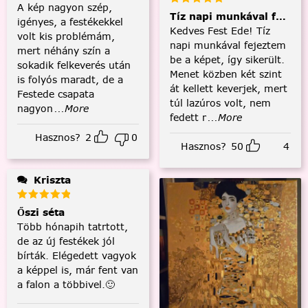
A kép nagyon szép,
Tíz napi munkával fejezt
igényes, a festékekkel
Kedves Fest Ede! Tíz
volt kis problémám,
napi munkával fejeztem
mert néhány szín a
be a képet, így sikerült.
sokadik felkeverés után
Menet közben két szint
is folyós maradt, de a
át kellett keverjek, mert
Festede csapata
túl lazúros volt, nem
nagyon
...More
fedett r
...More
Hasznos?
2
0
Hasznos?
50
4
Kriszta
Őszi séta
Több hónapih tatrtott,
de az új festékek jól
bírták. Elégedett vagyok
a képpel is, már fent van
a falon a többivel.🙂