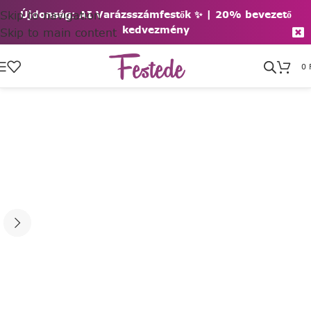
Skip to navigation
Újdonság: AI Varázsszámfestők ✨ | 2
0% bevezető
kedvezmény
Skip to main content
0