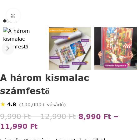
Click to enlarge
A három kismalac
számfestő
★
4.8
(100,000+ vásárló)
9,990
Ft
–
12,990
Ft
8,990
Ft
–
11,990
Ft