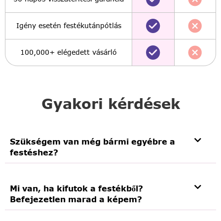
Igény esetén festékutánpótlás
100,000+ elégedett vásárló
Gyakori kérdések
Szükségem van még bármi egyébre a
festéshez?
Mi van, ha kifutok a festékből?
Befejezetlen marad a képem?