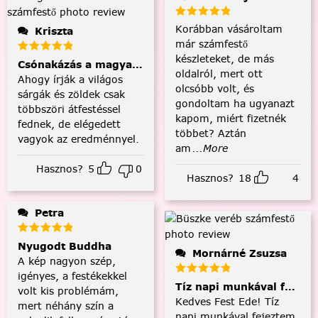
Korábban vásároltam
Kriszta
már számfestő
készleteket, de más
Csónakázás a magyar tengeren
oldalról, mert ott
Ahogy írják a világos
olcsóbb volt, és
sárgák és zöldek csak
gondoltam ha ugyanazt
többszöri átfestéssel
kapom, miért fizetnék
fednek, de elégedett
többet? Aztán
vagyok az eredménnyel.
am
...More
Hasznos?
5
0
Hasznos?
18
4
Petra
Nyugodt Buddha
Mornárné Zsuzsa
A kép nagyon szép,
igényes, a festékekkel
Tíz napi munkával fejezt
volt kis problémám,
Kedves Fest Ede! Tíz
mert néhány szín a
napi munkával fejeztem