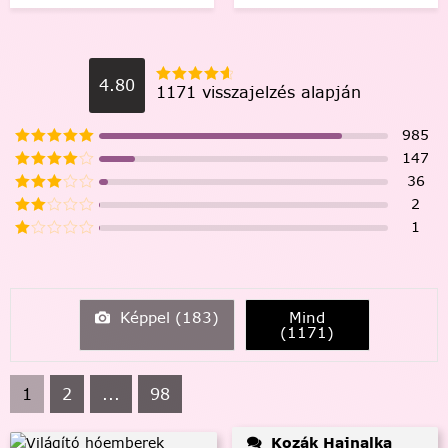
4.80
1171 visszajelzés alapján
985
147
36
2
1
Képpel (
183
)
Mind
(
1171
)
1
2
...
98
Kozák Hajnalka