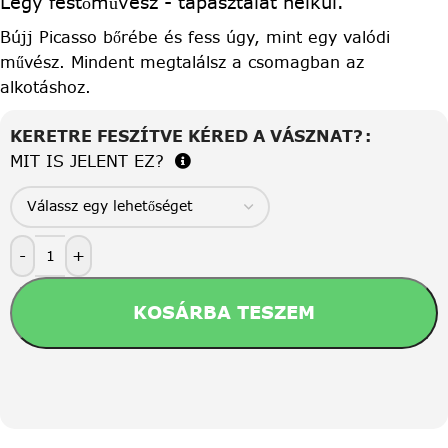
Légy festőművész - tapasztalat nélkül.
Bújj Picasso bőrébe és fess úgy, mint egy valódi
művész. Mindent megtalálsz a csomagban az
alkotáshoz.
KERETRE FESZÍTVE KÉRED A VÁSZNAT?
MIT IS JELENT EZ?
-
+
KOSÁRBA TESZEM