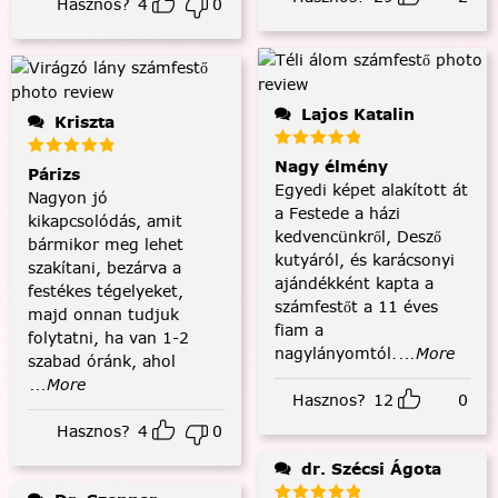
Hasznos?
4
0
Lajos Katalin
Kriszta
Nagy élmény
Párizs
Egyedi képet alakított át
Nagyon jó
a Festede a házi
kikapcsolódás, amit
kedvencünkről, Desző
bármikor meg lehet
kutyáról, és karácsonyi
szakítani, bezárva a
ajándékként kapta a
festékes tégelyeket,
számfestőt a 11 éves
majd onnan tudjuk
fiam a
folytatni, ha van 1-2
nagylányomtól.
...More
szabad óránk, ahol
...More
Hasznos?
12
0
Hasznos?
4
0
dr. Szécsi Ágota