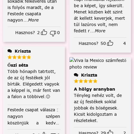
sokadik felkeverés után
be a képet, így sikerült.
is folyós maradt, de a
Menet közben két szint
Festede csapata
át kellett keverjek, mert
nagyon
...More
túl lazúros volt, nem
fedett r
...More
Hasznos?
2
0
Hasznos?
50
4
Kriszta
Őszi séta
Több hónapih tatrtott,
Kriszta
de az új festékek jól
bírták. Elégedett vagyok
A hölgy aranyban
a képpel is, már fent van
Tényleg nehéz volt, de
a falon a többivel.🙂
az új festékek soklal
jobbak és bőségesek.
Festede csapat válasza
:
Kicsit kidolgoztam a
nagyon szépen
részleteket.
köszönjük a kedves
visszajelzést! :)
Hasznos?
29
2