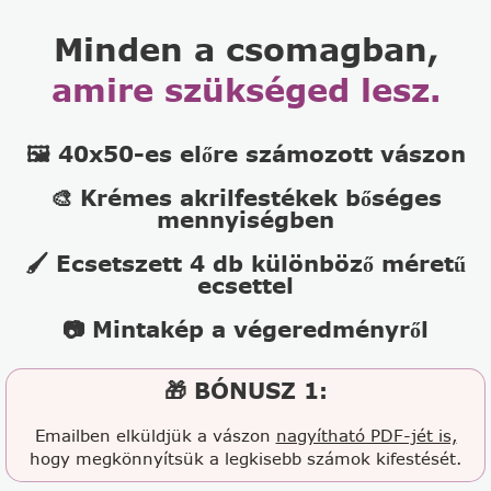
Minden a csomagban,
amire szükséged lesz.
🖼️ 40x50-es előre számozott vászon
🎨 Krémes akrilfestékek bőséges
mennyiségben
🖌️ Ecsetszett 4 db különböző méretű
ecsettel
📷 Mintakép a végeredményről
🎁 BÓNUSZ 1:
Emailben elküldjük a vászon
nagyítható PDF-jét is,
hogy megkönnyítsük a legkisebb számok kifestését.