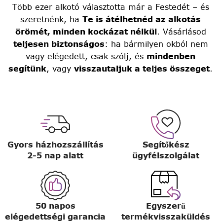
Több ezer alkotó választotta már a Festedét – és
szeretnénk, ha
Te is átélhetnéd az alkotás
örömét, minden kockázat nélkül
. Vásárlásod
teljesen biztonságos
: ha bármilyen okból nem
vagy elégedett, csak szólj, és
mindenben
segítünk
, vagy
visszautaljuk a teljes összeget
.
Gyors házhozszállítás
Segítőkész
2-5 nap alatt
ügyfélszolgálat
50 napos
Egyszerű
elégedettségi garancia
termékvisszaküldés