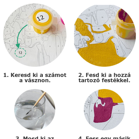
1. Keresd ki a számot
2. Fesd ki a hozzá
a vásznon.
tartozó festékkel.
3. Mosd ki az
4. Fess egy másik