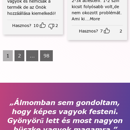
2-3x átfesteni. 1-2 szín
vagyok és nemcsak a
kicsit folyósabb volt,de
termék de az Önök
nem okozott problémát.
hozzáállása kiemelkedő!
Ami ki
...More
Hasznos?
10
2
Hasznos?
7
2
1
2
...
98
„Álmomban sem gondoltam,
hogy képes vagyok festeni.
Gyönyörű lett és most nagyon
büszke vagyok magamra.”