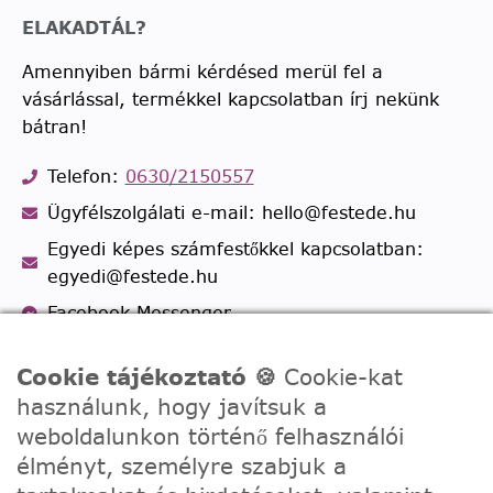
ELAKADTÁL?
Amennyiben bármi kérdésed merül fel a
vásárlással, termékkel kapcsolatban írj nekünk
bátran!
Telefon:
0630/2150557
Ügyfélszolgálati e-mail: hello@festede.hu
Egyedi képes számfestőkkel kapcsolatban:
egyedi@festede.hu
Facebook Messenger
Csatlakozz 19.000 fős
Facebook csoportunkhoz!
Cookie tájékoztató 🍪
Cookie-kat
használunk, hogy javítsuk a
weboldalunkon történő felhasználói
élményt, személyre szabjuk a