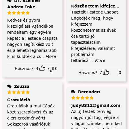
Dr. Szenner
Köszönetem kifejezése és
Andrea Inke
Tisztelt Festede Csapat!
Engedjék meg, hogy
Kedves és gyors
kifejezzem
kiszolgálás! Ajándékba
köszönetemet az évek
rendeltem egy egyéni
óta tartó jó
képet; a Festede csapata
tapasztalataim
nagyon segítőkész volt
kifejezésére, valamint
és a lehető leghamarabb
problémám
ki is küldték a cs
...More
feltárásár
...More
Hasznos?
4
0
Hasznos?
7
0
Zsuzsa
Bernadett
Gratuláció
judy8312@gmail.com
Gratulálok a mai Cápák
Az új festék tényleg
közt szereplésért és az
nagyon jól fog, végre a
elért eredményért!
világos színeket nem kell
Sokszoros vásárlójuk