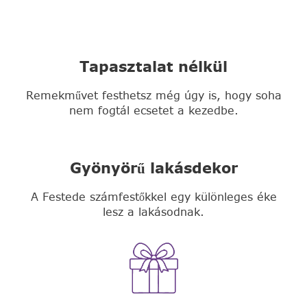
Tapasztalat nélkül
Remekművet festhetsz még úgy is, hogy soha
nem fogtál ecsetet a kezedbe.
Gyönyörű lakásdekor
A Festede számfestőkkel egy különleges éke
lesz a lakásodnak.