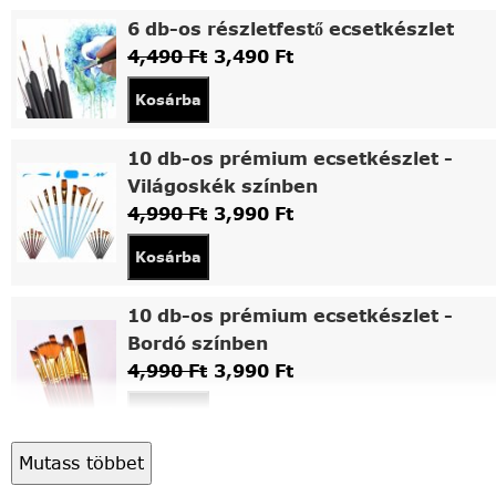
6 db-os részletfestő ecsetkészlet
4,490
Ft
3,490
Ft
Kosárba
10 db-os prémium ecsetkészlet -
Világoskék színben
4,990
Ft
3,990
Ft
Kosárba
10 db-os prémium ecsetkészlet -
Bordó színben
4,990
Ft
3,990
Ft
Kosárba
Mutass többet
Asztali fa festőállvány