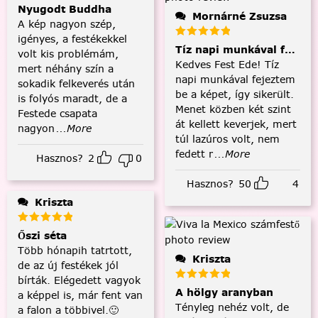
Nyugodt Buddha
Mornárné Zsuzsa
A kép nagyon szép,
igényes, a festékekkel
Tíz napi munkával fejezt
volt kis problémám,
Kedves Fest Ede! Tíz
mert néhány szín a
napi munkával fejeztem
sokadik felkeverés után
be a képet, így sikerült.
is folyós maradt, de a
Menet közben két szint
Festede csapata
át kellett keverjek, mert
nagyon
...More
túl lazúros volt, nem
fedett r
...More
Hasznos?
2
0
Hasznos?
50
4
Kriszta
Őszi séta
Több hónapih tatrtott,
Kriszta
de az új festékek jól
bírták. Elégedett vagyok
A hölgy aranyban
a képpel is, már fent van
Tényleg nehéz volt, de
a falon a többivel.🙂