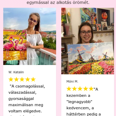
egymással az alkotás örömét.
W. Katalin
Móni M.
"A csomagolással,
"A
válaszadással,
kezemben a
gyorsasággal
"legnagyobb"
maximálisan meg
kedvencem, a
voltam elégedve.
háttérben pedig a