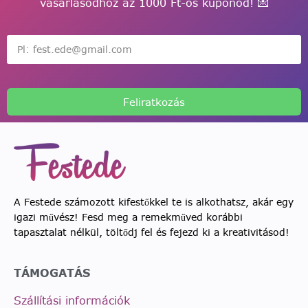
vásárlásodhoz az 1000 Ft-os kuponod! 💌
Feliratkozás
A Festede számozott kifestőkkel te is alkothatsz, akár egy
igazi művész! Fesd meg a remekműved korábbi
tapasztalat nélkül, töltődj fel és fejezd ki a kreativitásod!
TÁMOGATÁS
Szállítási információk