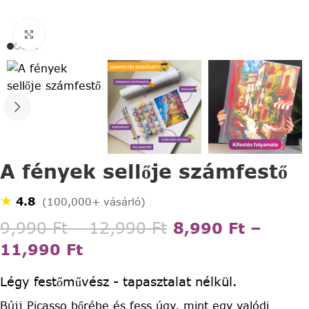
Click to enlarge
A fények sellője számfestő
★
4.8
(100,000+ vásárló)
9,990
Ft
–
12,990
Ft
8,990
Ft
–
11,990
Ft
Légy festőművész - tapasztalat nélkül.
Bújj Picasso bőrébe és fess úgy, mint egy valódi