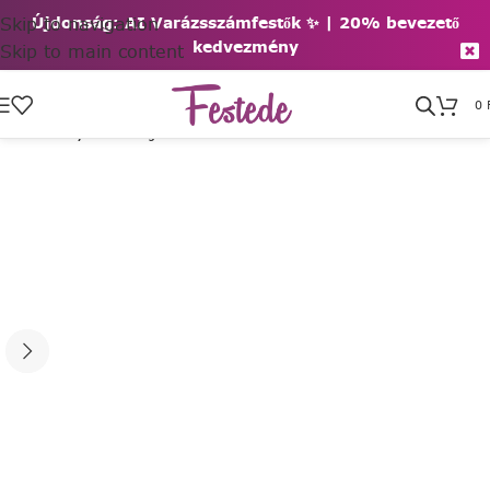
Skip to navigation
Újdonság: AI Varázsszámfestők ✨ | 2
0% bevezető
kedvezmény
Skip to main content
0