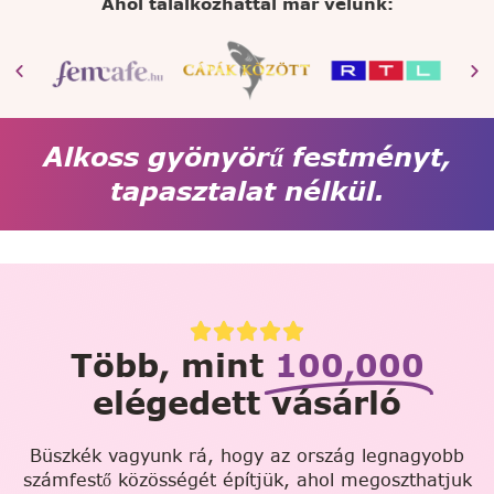
Ahol találkozhattál már velünk:
Alkoss gyönyörű festményt,
tapasztalat nélkül.
Több, mint
100,000
elégedett vásárló
Büszkék vagyunk rá, hogy az ország legnagyobb
számfestő közösségét építjük, ahol megoszthatjuk