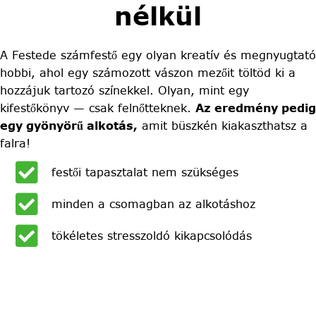
nélkül
A Festede számfestő egy olyan kreatív és megnyugtató
hobbi, ahol egy számozott vászon mezőit töltöd ki a
hozzájuk tartozó színekkel. Olyan, mint egy
kifestőkönyv — csak felnőtteknek.
Az eredmény pedig
egy gyönyörű alkotás,
amit büszkén kiakaszthatsz a
falra!
festői tapasztalat nem szükséges
minden a csomagban az alkotáshoz
tökéletes stresszoldó kikapcsolódás