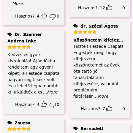
...More
Hasznos?
12
0
Hasznos?
4
0
dr. Szécsi Ágota
Dr. Szenner
Köszönetem kifejezése és
Andrea Inke
Tisztelt Festede Csapat!
Engedjék meg, hogy
Kedves és gyors
kifejezzem
kiszolgálás! Ajándékba
köszönetemet az évek
rendeltem egy egyéni
óta tartó jó
képet; a Festede csapata
tapasztalataim
nagyon segítőkész volt
kifejezésére, valamint
és a lehető leghamarabb
problémám
ki is küldték a cs
...More
feltárásár
...More
Hasznos?
4
0
Hasznos?
7
0
Zsuzsa
Bernadett