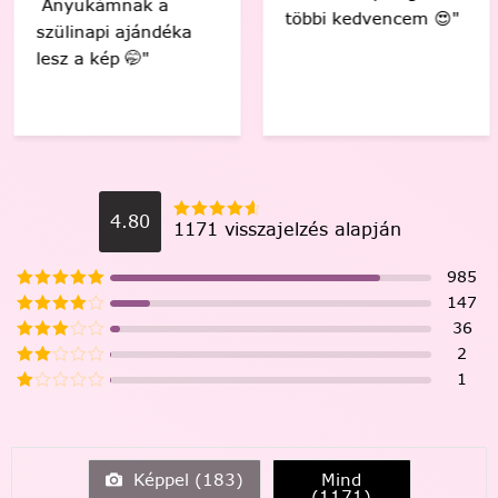
Anyukámnak a
többi kedvencem 😍"
szülinapi ajándéka
lesz a kép 🤭"
4.80
1171 visszajelzés alapján
985
147
36
2
1
Képpel (
183
)
Mind
(
1171
)