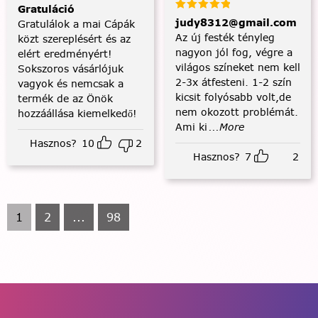
Gratuláció
judy8312@gmail.com
Gratulálok a mai Cápák
Az új festék tényleg
közt szereplésért és az
nagyon jól fog, végre a
elért eredményért!
világos színeket nem kell
Sokszoros vásárlójuk
2-3x átfesteni. 1-2 szín
vagyok és nemcsak a
kicsit folyósabb volt,de
termék de az Önök
nem okozott problémát.
hozzáállása kiemelkedő!
Ami ki
...More
Hasznos?
10
2
Hasznos?
7
2
1
2
...
98