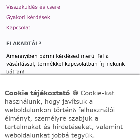
Visszaküldés és csere
Gyakori kérdések
Kapcsolat
ELAKADTÁL?
Amennyiben bármi kérdésed merül fel a
vásárlással, termékkel kapcsolatban írj nekünk
bátran!
Telefon:
0630/2150557
Cookie tájékoztató 🍪
Cookie-kat
Ügyfélszolgálati e-mail: hello@festede.hu
használunk, hogy javítsuk a
Egyedi képes számfestőkkel kapcsolatban:
weboldalunkon történő felhasználói
egyedi@festede.hu
élményt, személyre szabjuk a
Facebook Messenger
tartalmakat és hirdetéseket, valamint
weboldalunkat jobbá tegyük.
Csatlakozz 19.000 fős
Facebook csoportunkhoz!