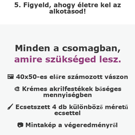
5. Figyeld, ahogy életre kel az
alkotásod!
Minden a csomagban,
amire szükséged lesz.
🖼️ 40x50-es előre számozott vászon
🎨 Krémes akrilfestékek bőséges
mennyiségben
🖌️ Ecsetszett 4 db különböző méretű
ecsettel
📷 Mintakép a végeredményről