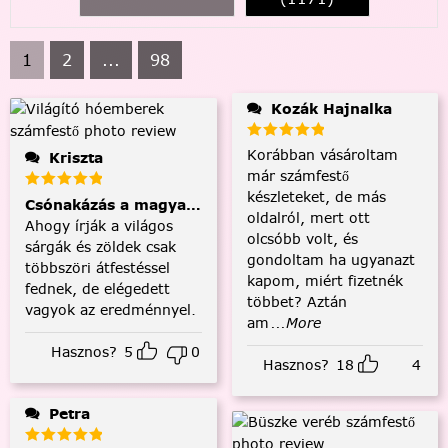
1
2
...
98
Kozák Hajnalka
Korábban vásároltam
Kriszta
már számfestő
készleteket, de más
Csónakázás a magyar tengeren
oldalról, mert ott
Ahogy írják a világos
olcsóbb volt, és
sárgák és zöldek csak
gondoltam ha ugyanazt
többszöri átfestéssel
kapom, miért fizetnék
fednek, de elégedett
többet? Aztán
vagyok az eredménnyel.
am
...More
Hasznos?
5
0
Hasznos?
18
4
Petra