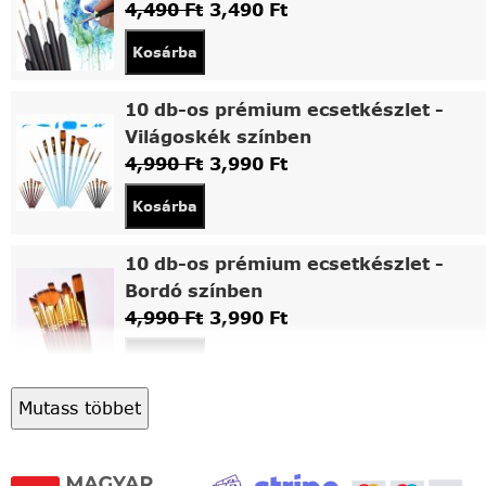
4,490
Ft
3,490
Ft
Kosárba
10 db-os prémium ecsetkészlet -
Világoskék színben
4,990
Ft
3,990
Ft
Kosárba
10 db-os prémium ecsetkészlet -
Bordó színben
4,990
Ft
3,990
Ft
Kosárba
Mutass többet
Asztali fa festőállvány
5,490
Ft
4,490
Ft