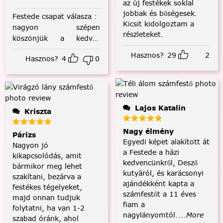
az új festékek soklal
jobbak és bőségesek.
Festede csapat válasza
:
Kicsit kidolgoztam a
nagyon szépen
részleteket.
köszönjük a kedves
visszajelzést! :)
Hasznos?
29
2
Hasznos?
4
0
Lajos Katalin
Kriszta
Nagy élmény
Párizs
Egyedi képet alakított át
Nagyon jó
a Festede a házi
kikapcsolódás, amit
kedvencünkről, Desző
bármikor meg lehet
kutyáról, és karácsonyi
szakítani, bezárva a
ajándékként kapta a
festékes tégelyeket,
számfestőt a 11 éves
majd onnan tudjuk
fiam a
folytatni, ha van 1-2
nagylányomtól.
...More
szabad óránk, ahol