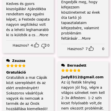
Engedjék meg, hogy
Kedves és gyors
kifejezzem
kiszolgálás! Ajándékba
köszönetemet az évek
rendeltem egy egyéni
óta tartó jó
képet; a Festede csapata
tapasztalataim
nagyon segítőkész volt
kifejezésére, valamint
és a lehető leghamarabb
problémám
ki is küldték a cs
...More
feltárásár
...More
Hasznos?
4
0
Hasznos?
7
0
Zsuzsa
Bernadett
Gratuláció
judy8312@gmail.com
Gratulálok a mai Cápák
Az új festék tényleg
közt szereplésért és az
nagyon jól fog, végre a
elért eredményért!
világos színeket nem kell
Sokszoros vásárlójuk
2-3x átfesteni. 1-2 szín
vagyok és nemcsak a
kicsit folyósabb volt,de
termék de az Önök
nem okozott problémát.
hozzáállása kiemelkedő!