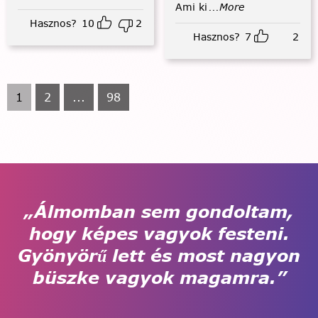
Ami ki
...More
Hasznos?
10
2
Hasznos?
7
2
1
2
...
98
„Álmomban sem gondoltam,
hogy képes vagyok festeni.
Gyönyörű lett és most nagyon
büszke vagyok magamra.”