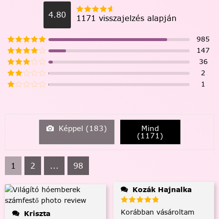
4.80
1171 visszajelzés alapján
985
147
36
2
1
Képpel (
183
)
Mind
(
1171
)
1
2
...
98
Kozák Hajnalka
Korábban vásároltam
Kriszta