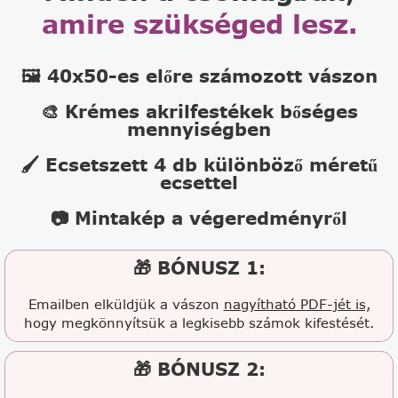
amire szükséged lesz.
🖼️ 40x50-es előre számozott vászon
🎨 Krémes akrilfestékek bőséges
mennyiségben
🖌️ Ecsetszett 4 db különböző méretű
ecsettel
📷 Mintakép a végeredményről
🎁 BÓNUSZ 1:
Emailben elküldjük a vászon
nagyítható PDF-jét is,
hogy megkönnyítsük a legkisebb számok kifestését.
🎁 BÓNUSZ 2: