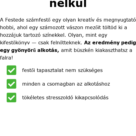
nélkül
A Festede számfestő egy olyan kreatív és megnyugtató
hobbi, ahol egy számozott vászon mezőit töltöd ki a
hozzájuk tartozó színekkel. Olyan, mint egy
kifestőkönyv — csak felnőtteknek.
Az eredmény pedig
egy gyönyörű alkotás,
amit büszkén kiakaszthatsz a
falra!
festői tapasztalat nem szükséges
minden a csomagban az alkotáshoz
tökéletes stresszoldó kikapcsolódás