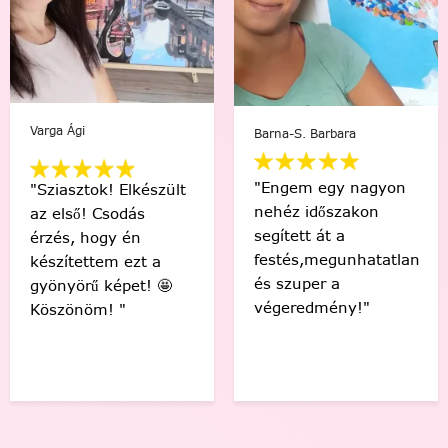
B. Adrienn
Balogh Petra
"Én és a kislányom
együtt festettük az
"A legújabb
általa kiválasztott
kedvenc!!🥰🐶❤️
képet. Élveztük
Diego kutyusom🐶"
minden pillanatát!"