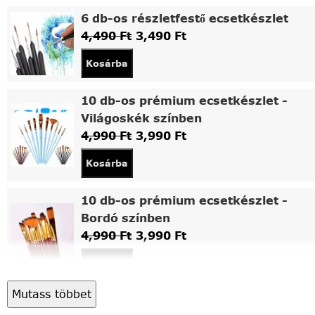
6 db-os részletfestő ecsetkészlet
4,490
Ft
3,490
Ft
Kosárba
10 db-os prémium ecsetkészlet -
Világoskék színben
4,990
Ft
3,990
Ft
Kosárba
10 db-os prémium ecsetkészlet -
Bordó színben
4,990
Ft
3,990
Ft
Kosárba
Mutass többet
Asztali fa festőállvány