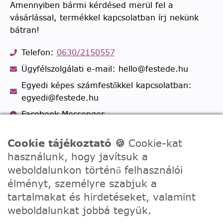
Amennyiben bármi kérdésed merül fel a
vásárlással, termékkel kapcsolatban írj nekünk
bátran!
Telefon:
0630/2150557
Ügyfélszolgálati e-mail: hello@festede.hu
Egyedi képes számfestőkkel kapcsolatban:
egyedi@festede.hu
Facebook Messenger
Csatlakozz 19.000 fős
Facebook csoportunkhoz!
Cookie tájékoztató 🍪
Cookie-kat
használunk, hogy javítsuk a
weboldalunkon történő felhasználói
élményt, személyre szabjuk a
tartalmakat és hirdetéseket, valamint
weboldalunkat jobbá tegyük.