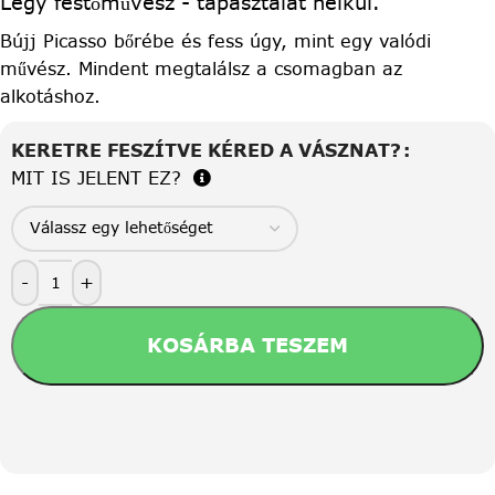
Légy festőművész - tapasztalat nélkül.
Bújj Picasso bőrébe és fess úgy, mint egy valódi
művész. Mindent megtalálsz a csomagban az
alkotáshoz.
KERETRE FESZÍTVE KÉRED A VÁSZNAT?
MIT IS JELENT EZ?
-
+
KOSÁRBA TESZEM