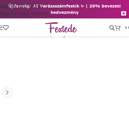
Skip to navigation
Újdonság: AI Varázsszámfestők ✨ | 2
0% bevezető
kedvezmény
Skip to main content
0