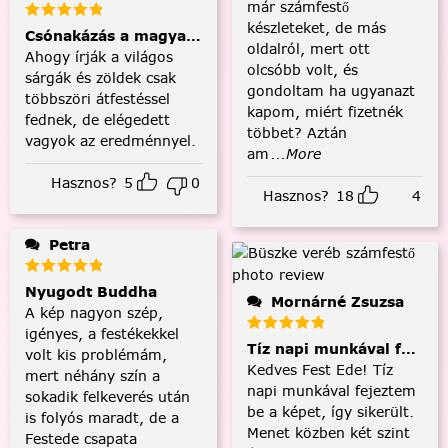
már számfestő
készleteket, de más
Csónakázás a magyar tengeren
oldalról, mert ott
Ahogy írják a világos
olcsóbb volt, és
sárgák és zöldek csak
gondoltam ha ugyanazt
többszöri átfestéssel
kapom, miért fizetnék
fednek, de elégedett
többet? Aztán
vagyok az eredménnyel.
am
...More
Hasznos?
5
0
Hasznos?
18
4
Petra
Nyugodt Buddha
Mornárné Zsuzsa
A kép nagyon szép,
igényes, a festékekkel
Tíz napi munkával fejezt
volt kis problémám,
Kedves Fest Ede! Tíz
mert néhány szín a
napi munkával fejeztem
sokadik felkeverés után
be a képet, így sikerült.
is folyós maradt, de a
Menet közben két szint
Festede csapata