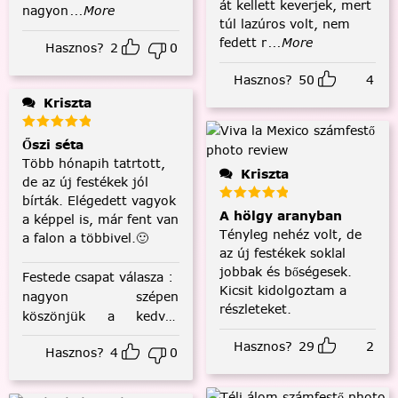
át kellett keverjek, mert
nagyon
...More
túl lazúros volt, nem
fedett r
...More
Hasznos?
2
0
Hasznos?
50
4
Kriszta
Őszi séta
Több hónapih tatrtott,
Kriszta
de az új festékek jól
bírták. Elégedett vagyok
A hölgy aranyban
a képpel is, már fent van
Tényleg nehéz volt, de
a falon a többivel.🙂
az új festékek soklal
jobbak és bőségesek.
Festede csapat válasza
:
Kicsit kidolgoztam a
nagyon szépen
részleteket.
köszönjük a kedves
visszajelzést! :)
Hasznos?
29
2
Hasznos?
4
0