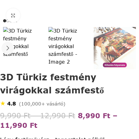
Click to enlarge
3D Türkiz festmény
virágokkal számfestő
★
4.8
(100,000+ vásárló)
9,990
Ft
–
12,990
Ft
8,990
Ft
–
11,990
Ft