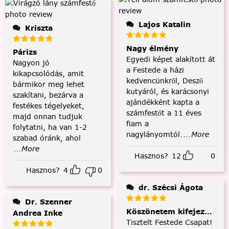
Lajos Katalin
Kriszta
Nagy élmény
Párizs
Egyedi képet alakított át
Nagyon jó
a Festede a házi
kikapcsolódás, amit
kedvencünkről, Desző
bármikor meg lehet
kutyáról, és karácsonyi
szakítani, bezárva a
ajándékként kapta a
festékes tégelyeket,
számfestőt a 11 éves
majd onnan tudjuk
fiam a
folytatni, ha van 1-2
nagylányomtól.
...More
szabad óránk, ahol
...More
Hasznos?
12
0
Hasznos?
4
0
dr. Szécsi Ágota
Dr. Szenner
Köszönetem kifejezése és
Andrea Inke
Tisztelt Festede Csapat!