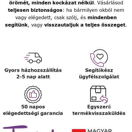
örömét, minden kockázat nélkül
. Vásárlásod
teljesen biztonságos
: ha bármilyen okból nem
vagy elégedett, csak szólj, és
mindenben
segítünk
, vagy
visszautaljuk a teljes összeget
.
Gyors házhozszállítás
Segítőkész
2-5 nap alatt
ügyfélszolgálat
50 napos
Egyszerű
elégedettségi garancia
termékvisszaküldés