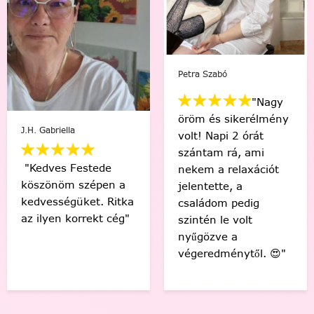
Szabó
Mikus 
Viki Vas-Lukács
"Nagy
"Min
 és sikerélmény
"Kedvenc egyéni
egy i
 Napi 2 órát
számfestőmmel 🥰
“műv
tam rá, ami
tökéletes lett,
érez
 a relaxációt
élmény volt minden
Soha
tette, a
egyes ecsetvonás!
volna
ádom pedig
Köszönöm Festede!
alkot
én le volt
❤️🤗"
meg t
özve a
🙂"
edménytől. 😍"