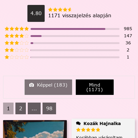
4.80
1171 visszajelzés alapján
985
147
36
2
1
Képpel (
183
)
Mind
(
1171
)
1
2
...
98
Kozák Hajnalka
Korábban vásároltam