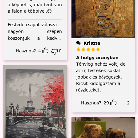
a képpel is, már fent van
a falon a többivel.🙂
Festede csapat válasza
:
nagyon szépen
köszönjük a kedves
Kriszta
visszajelzést! :)
Hasznos?
4
0
A hölgy aranyban
Tényleg nehéz volt, de
az új festékek soklal
jobbak és bőségesek.
Kicsit kidolgoztam a
részleteket.
Hasznos?
29
2