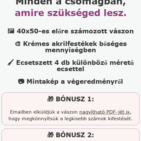
Minden a csomagban,
amire szükséged lesz.
🖼️ 40x50-es előre számozott vászon
🎨 Krémes akrilfestékek bőséges
mennyiségben
🖌️ Ecsetszett 4 db különböző méretű
ecsettel
📷 Mintakép a végeredményről
🎁 BÓNUSZ 1:
Emailben elküldjük a vászon
nagyítható PDF-jét is,
hogy megkönnyítsük a legkisebb számok kifestését.
🎁 BÓNUSZ 2: