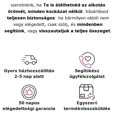
szeretnénk, ha
Te is átélhetnéd az alkotás
örömét, minden kockázat nélkül
. Vásárlásod
teljesen biztonságos
: ha bármilyen okból nem
vagy elégedett, csak szólj, és
mindenben
segítünk
, vagy
visszautaljuk a teljes összeget
.
Gyors házhozszállítás
Segítőkész
2-5 nap alatt
ügyfélszolgálat
50 napos
Egyszerű
elégedettségi garancia
termékvisszaküldés