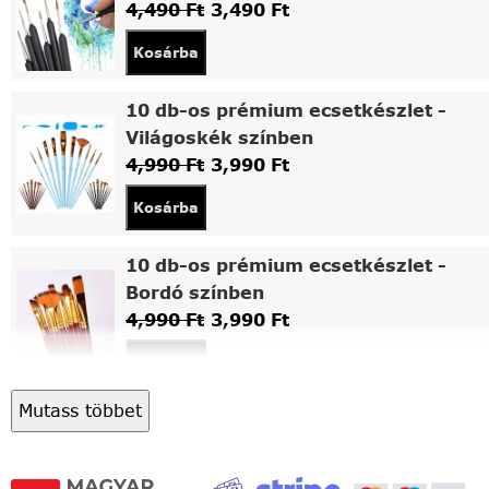
4,490
Ft
3,490
Ft
Kosárba
10 db-os prémium ecsetkészlet -
Világoskék színben
4,990
Ft
3,990
Ft
Kosárba
10 db-os prémium ecsetkészlet -
Bordó színben
4,990
Ft
3,990
Ft
Kosárba
Mutass többet
Asztali fa festőállvány
5,490
Ft
4,490
Ft