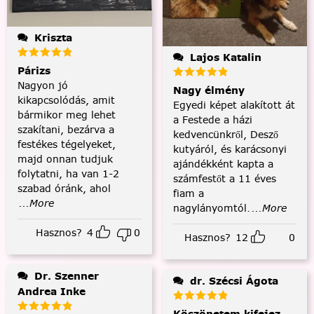
Kriszta
Lajos Katalin
Párizs
Nagyon jó
Nagy élmény
kikapcsolódás, amit
Egyedi képet alakított át
bármikor meg lehet
a Festede a házi
szakítani, bezárva a
kedvencünkről, Desző
festékes tégelyeket,
kutyáról, és karácsonyi
majd onnan tudjuk
ajándékként kapta a
folytatni, ha van 1-2
számfestőt a 11 éves
szabad óránk, ahol
fiam a
...More
nagylányomtól.
...More
Hasznos?
4
0
Hasznos?
12
0
Dr. Szenner
dr. Szécsi Ágota
Andrea Inke