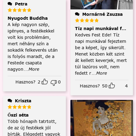
Petra
Mornárné Zsuzsa
Nyugodt Buddha
A kép nagyon szép,
Tíz napi munkával fejezt
igényes, a festékekkel
Kedves Fest Ede! Tíz
volt kis problémám,
napi munkával fejeztem
mert néhány szín a
be a képet, így sikerült.
sokadik felkeverés után
Menet közben két szint
is folyós maradt, de a
át kellett keverjek, mert
Festede csapata
túl lazúros volt, nem
nagyon
...More
fedett r
...More
Hasznos?
2
0
Hasznos?
50
4
Kriszta
Őszi séta
Több hónapih tatrtott,
de az új festékek jól
bírták. Elégedett vagyok