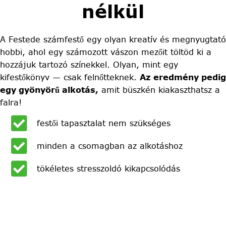
nélkül
A Festede számfestő egy olyan kreatív és megnyugtató
hobbi, ahol egy számozott vászon mezőit töltöd ki a
hozzájuk tartozó színekkel. Olyan, mint egy
kifestőkönyv — csak felnőtteknek.
Az eredmény pedig
egy gyönyörű alkotás,
amit büszkén kiakaszthatsz a
falra!
festői tapasztalat nem szükséges
minden a csomagban az alkotáshoz
tökéletes stresszoldó kikapcsolódás