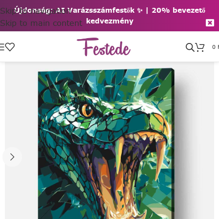
Skip to navigation
Újdonság: AI Varázsszámfestők ✨ | 2
0% bevezető
kedvezmény
Skip to main content
0