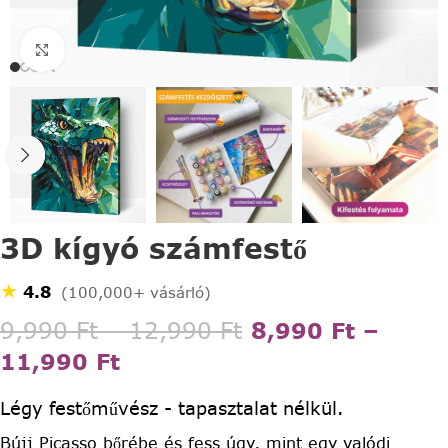
Click to enlarge
3D kígyó számfestő
★
4.8
(100,000+ vásárló)
9,990
Ft
–
12,990
Ft
8,990
Ft
–
11,990
Ft
Légy festőművész - tapasztalat nélkül.
Bújj Picasso bőrébe és fess úgy, mint egy valódi