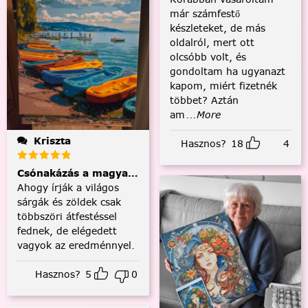
már számfestő
készleteket, de más
oldalról, mert ott
olcsóbb volt, és
gondoltam ha ugyanazt
kapom, miért fizetnék
többet? Aztán
am
...More
Kriszta
Hasznos?
18
4
Csónakázás a magyar tengeren
Ahogy írják a világos
sárgák és zöldek csak
többszöri átfestéssel
fednek, de elégedett
vagyok az eredménnyel.
Hasznos?
5
0