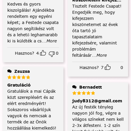
Köszönetem kifejezése és
Kedves és gyors
Tisztelt Festede Csapat!
kiszolgálás! Ajándékba
Engedjék meg, hogy
rendeltem egy egyéni
kifejezzem
képet; a Festede csapata
köszönetemet az évek
nagyon segítőkész volt
óta tartó jó
és a lehető leghamarabb
tapasztalataim
ki is küldték a cs
...More
kifejezésére, valamint
problémám
Hasznos?
4
0
feltárásár
...More
Hasznos?
7
0
Zsuzsa
Gratuláció
Bernadett
Gratulálok a mai Cápák
közt szereplésért és az
judy8312@gmail.com
elért eredményért!
Az új festék tényleg
Sokszoros vásárlójuk
nagyon jól fog, végre a
vagyok és nemcsak a
világos színeket nem kell
termék de az Önök
2-3x átfesteni. 1-2 szín
hozzáállása kiemelkedő!