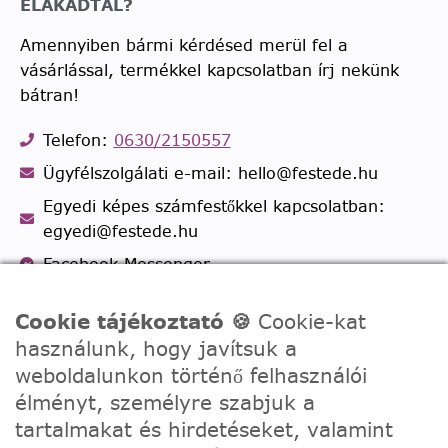
ELAKADTÁL?
Amennyiben bármi kérdésed merül fel a
vásárlással, termékkel kapcsolatban írj nekünk
bátran!
Telefon:
0630/2150557
Ügyfélszolgálati e-mail: hello@festede.hu
Egyedi képes számfestőkkel kapcsolatban:
egyedi@festede.hu
Facebook Messenger
Csatlakozz 19.000 fős
Facebook csoportunkhoz!
Cookie tájékoztató 🍪
Cookie-kat
használunk, hogy javítsuk a
weboldalunkon történő felhasználói
élményt, személyre szabjuk a
tartalmakat és hirdetéseket, valamint