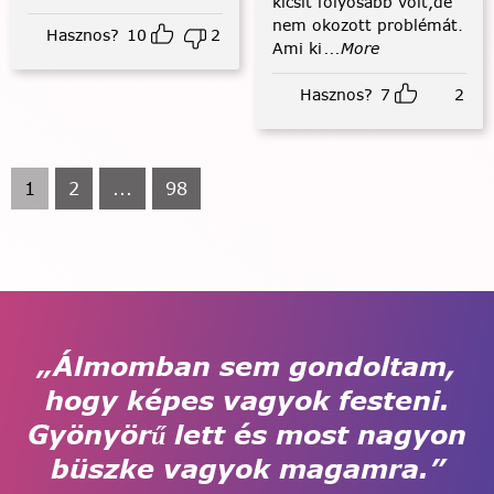
kicsit folyósabb volt,de
nem okozott problémát.
Hasznos?
10
2
Ami ki
...More
Hasznos?
7
2
1
2
...
98
„Álmomban sem gondoltam,
hogy képes vagyok festeni.
Gyönyörű lett és most nagyon
büszke vagyok magamra.”