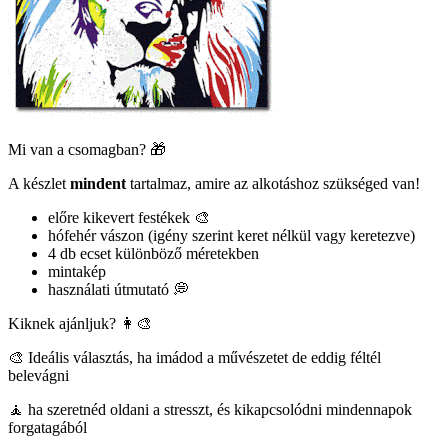
Mi van a csomagban? 🎁
A készlet
mindent
tartalmaz, amire az alkotáshoz szükséged van!
előre kikevert festékek 🎨
hófehér vászon (igény szerint keret nélkül vagy keretezve)
4 db ecset különböző méretekben
mintakép
használati útmutató 💭
Kiknek ajánljuk? 👩‍🎨
🎨 Ideális választás, ha imádod a művészetet de eddig féltél
belevágni
🧘 ha szeretnéd oldani a stresszt, és kikapcsolódni mindennapok
forgatagából