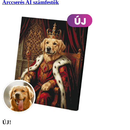
Arccserés AI számfestők
ÚJ!