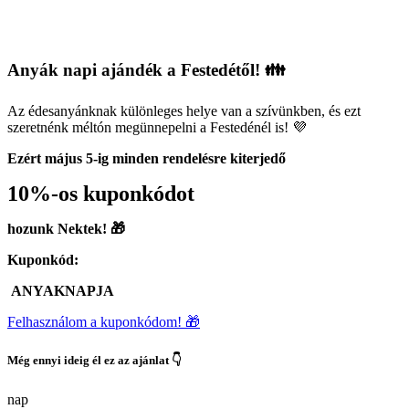
Anyák napi ajándék a Festedétől! 👪
Az édesanyánknak különleges helye van a szívünkben, és ezt
szeretnénk méltón megünnepelni a Festedénél is! 💜
Ezért május 5-ig minden rendelésre kiterjedő
10%-os kuponkódot
hozunk Nektek! 🎁
Kuponkód:
ANYAKNAPJA
Felhasználom a kuponkódom! 🎁
Még ennyi ideig él ez az ajánlat 👇
nap