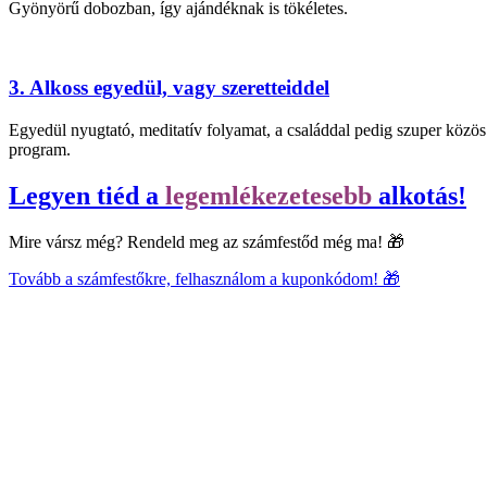
Gyönyörű dobozban, így ajándéknak is tökéletes.
3. Alkoss egyedül, vagy szeretteiddel
Egyedül nyugtató, meditatív folyamat, a családdal pedig szuper közös
program.
Legyen tiéd a
legemlékezetesebb
alkotás!
Mire vársz még? Rendeld meg az számfestőd még ma! 🎁
Tovább a számfestőkre, felhasználom a kuponkódom! 🎁