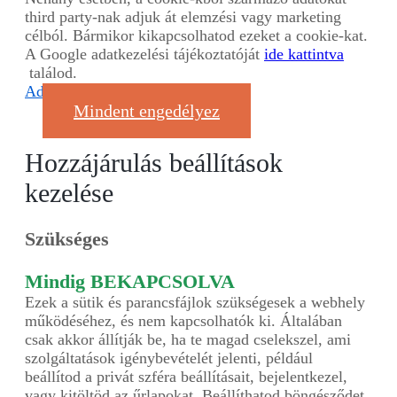
third party-nak adjuk át elemzési vagy marketing
célból. Bármikor kikapcsolhatod ezeket a cookie-kat.
A Google adatkezelési tájékoztatóját
ide kattintva
találod.
Adatvédelmi nyilatkozat
Mindent engedélyez
Hozzájárulás beállítások
kezelése
Szükséges
Mindig BEKAPCSOLVA
Ezek a sütik és parancsfájlok szükségesek a webhely
működéséhez, és nem kapcsolhatók ki. Általában
csak akkor állítják be, ha te magad cselekszel, ami
szolgáltatások igénybevételét jelenti, például
beállítod a privát szféra beállításait, bejelentkezel,
vagy kitöltöd az űrlapokat. Beállíthatod böngésződet,