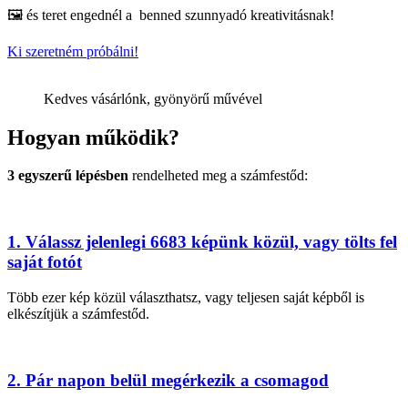
🖼️ és teret engednél a benned szunnyadó kreativitásnak!
Ki szeretném próbálni!
Kedves vásárlónk, gyönyörű művével
Hogyan működik?
3 egyszerű lépésben
rendelheted meg a számfestőd:
1. Válassz jelenlegi 6683 képünk közül, vagy tölts fel
saját fotót
Több ezer kép közül választhatsz, vagy teljesen saját képből is
elkészítjük a számfestőd.
2. Pár napon belül megérkezik a csomagod