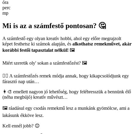
óra
perc
mp
Mi is az a számfestő pontosan? 🤔
A számfestő egy olyan kreatív hobbi, ahol egy előre megrajzolt
képet festhetsz ki számok alapján, és
alkothatsz remekművet, akár
korábbi festői tapasztalat nélkül!
🖼️
Miért szeretik oly' sokan a számfestőzést? 🖼️
🧘‍♀️ A számfestőzés remek módja annak, hogy kikapcsolódjunk egy
fárasztó nap után…
👩‍🎨 emellett nagyon jó lehetőség, hogy felébresszük a bennünk élő
(néha megbújó) kreatív művészt…
🖼️ ráadásul egy csodás remekmű lesz a munkánk gyömölcse, ami a
lakásunk ékköve lesz.
Kell ennél jobb? 😊