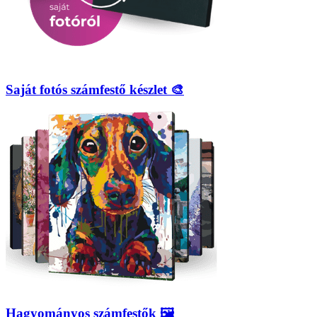
Saját fotós számfestő készlet 🎨
Hagyományos számfestők 🖼️