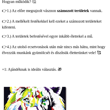
Hogyan működik? 🤔
👉1.) Az előre megrajzolt vásznon
számozott területek
vannak.
👉2.) A mellékelt festékekkel kell ezeket a számozott területeket
kifesteni.
👉3.) A területek befestésével egyre inkább életrekel a mű.
👉4.) Az utolsó ecsetvonások után már nincs más hátra, mint hogy
élvezzük munkánk gyümölcsét és díszítsük életterünket vele! 🥰
+1: Ajándéknak is ideális választás. 🎁