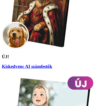
ÚJ!
Kiskedvenc AI számfestők