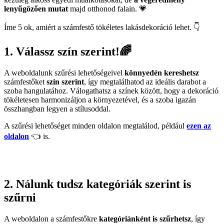
lenyűgözően mutat
majd otthonod falain. 💗
Íme 5 ok, amiért a számfestő tökéletes lakásdekoráció lehet. 👇
1. Válassz szín szerint!🌈
A weboldalunk szűrési lehetőségeivel
könnyedén kereshetsz
számfestőket
szín szerint
, így megtalálhatod az ideális darabot a
szoba hangulatához. Válogathatsz a színek között, hogy a dekoráció
tökéletesen harmonizáljon a környezetével, és a szoba igazán
összhangban legyen a stílusoddal.
A szűrési lehetőséget minden oldalon megtalálod, például
ezen az
oldalon
👈 is.
2. Nálunk tudsz kategóriák szerint is
szűrni
A weboldalon a számfestőkre
kategóriánként is szűrhetsz
, így