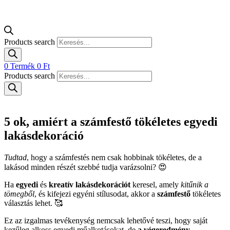
Products search
0
Termék
0
Ft
Products search
5 ok, amiért a számfestő tökéletes egyedi
lakásdekoráció
Tudtad
, hogy a számfestés nem csak hobbinak tökéletes, de a
lakásod minden részét szebbé tudja varázsolni? 😍
Ha
egyedi
és
kreatív
lakásdekorációt
keresel, amely
kitűnik a
tömegből
, és kifejezi egyéni stílusodat, akkor a
számfestő
tökéletes
választás lehet. 🥰
Ez az izgalmas tevékenység nemcsak lehetővé teszi, hogy saját
kezűleg alkoss egyedi műalkotásokat, de
a végeredmény