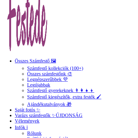
Összes Számfestő 🖼️
Számfestő kollekciók (100+)
Összes számfestőnk 🎨
Legnépszerűbbek 💜
Legújabbak
Számfestő gyerekeknek 👨‍👩‍👧‍👦
Számfestő kiegészítők, extra festék 🖌️
Ajándékutalványok 🎁
Saját fotós ✨
Varázs számfestők ✨
ÚJDONSÁG
Vélemények
Infók ℹ️
Rólunk