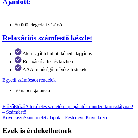
Ajánlott:
50.000 elégedett vásárló
Relaxációs számfestő készlet
Akár saját feltöltött képed alapján is
Relaxáció a festés közben
AAA minőségű művész festékek
Egyedi számfestőt rendelek
50 napos garancia
Előző
Előző
A tökéletes születésnapi ajándék minden korosztálynak!
– Számfestő
Következő
Színelmélet alapok a Festedével
Következő
Ezek is érdekelhetnek