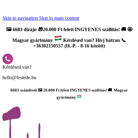
Újdonság: AI Varázsszámfestők ✨ | 2
0% bevezető kedvezmény
Skip to navigation
Skip to main content
🖼️
6683 dizájn 🎁20.000 Ft felett INGYENES szállítás!
🚚
🤩
Magyar gyártmány
Kérdésed van? Hívj bátran 📞
+36302150557 (H.-P. - 8-16 között)
Kérdésed van?
hello@festede.hu
6683 számfestő 🖼️ 20.000 Ft felett INGYENES szállítás! 🚚 Magyar
gyártmány