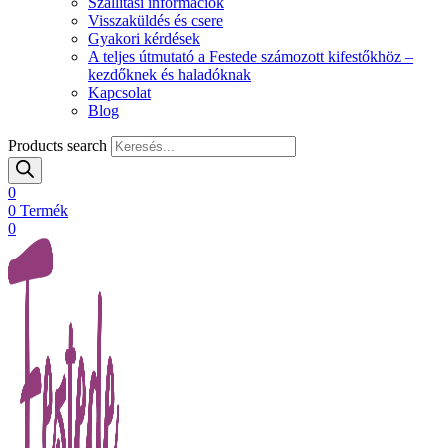
Szállítási információk
Visszaküldés és csere
Gyakori kérdések
A teljes útmutató a Festede számozott kifestőkhöz –
kezdőknek és haladóknak
Kapcsolat
Blog
Products search
0
0
Termék
0