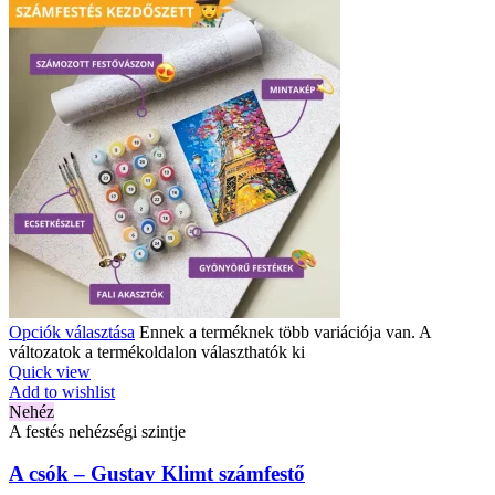
Opciók választása
Ennek a terméknek több variációja van. A
változatok a termékoldalon választhatók ki
Quick view
Add to wishlist
Nehéz
A festés nehézségi szintje
A csók – Gustav Klimt számfestő