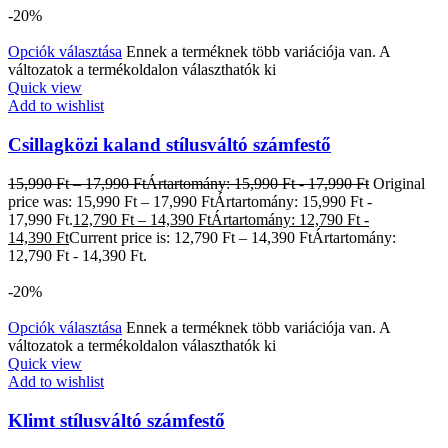
-20%
Opciók választása
Ennek a terméknek több variációja van. A
változatok a termékoldalon választhatók ki
Quick view
Add to wishlist
Csillagközi kaland stílusváltó számfestő
15,990
Ft
–
17,990
Ft
Ártartomány: 15,990 Ft - 17,990 Ft
Original
price was: 15,990 Ft – 17,990 FtÁrtartomány: 15,990 Ft -
17,990 Ft.
12,790
Ft
–
14,390
Ft
Ártartomány: 12,790 Ft -
14,390 Ft
Current price is: 12,790 Ft – 14,390 FtÁrtartomány:
12,790 Ft - 14,390 Ft.
-20%
Opciók választása
Ennek a terméknek több variációja van. A
változatok a termékoldalon választhatók ki
Quick view
Add to wishlist
Klimt stílusváltó számfestő