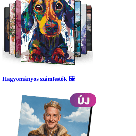
Hagyományos számfestők 🖼️