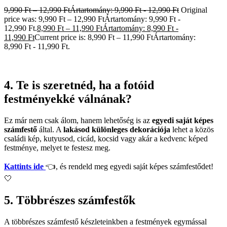
9,990
Ft
–
12,990
Ft
Ártartomány: 9,990 Ft - 12,990 Ft
Original
price was: 9,990 Ft – 12,990 FtÁrtartomány: 9,990 Ft -
12,990 Ft.
8,990
Ft
–
11,990
Ft
Ártartomány: 8,990 Ft -
11,990 Ft
Current price is: 8,990 Ft – 11,990 FtÁrtartomány:
8,990 Ft - 11,990 Ft.
4. Te is szeretnéd, ha a fotóid
festményekké válnának?
Ez már nem csak álom, hanem lehetőség is az
egyedi saját képes
számfestő
által. A
lakásod
különleges dekorációja
lehet a közös
családi kép, kutyusod, cicád, kocsid vagy akár a kedvenc képed
festménye, melyet te festesz meg.
Kattints ide
👈, és rendeld meg egyedi saját képes számfestődet!
🤍
5. Többrészes számfestők
A többrészes számfestő készleteinkben a festmények egymással