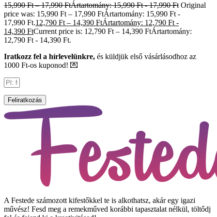
15,990
Ft
–
17,990
Ft
Ártartomány: 15,990 Ft - 17,990 Ft
Original
price was: 15,990 Ft – 17,990 FtÁrtartomány: 15,990 Ft -
17,990 Ft.
12,790
Ft
–
14,390
Ft
Ártartomány: 12,790 Ft -
14,390 Ft
Current price is: 12,790 Ft – 14,390 FtÁrtartomány:
12,790 Ft - 14,390 Ft.
Iratkozz fel a hírlevelünkre,
és küldjük első vásárlásodhoz az
1000 Ft-os kuponod! 💌
Feliratkozás
A Festede számozott kifestőkkel te is alkothatsz, akár egy igazi
művész! Fesd meg a remekműved korábbi tapasztalat nélkül, töltődj