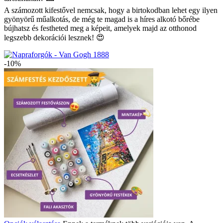
A számozott kifestővel nemcsak, hogy a birtokodban lehet egy ilyen
gyönyörű műalkotás, de még te magad is a híres alkotó bőrébe
bújhatsz és festheted meg a képeit, amelyek majd az otthonod
legszebb dekorációi lesznek! 😍
-10%