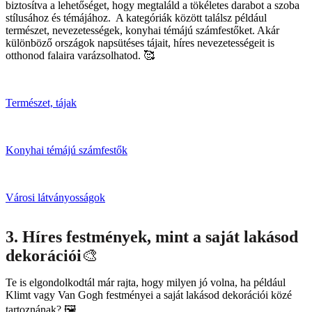
biztosítva a lehetőséget, hogy megtaláld a tökéletes darabot a szoba
stílusához és témájához. A kategóriák között találsz például
természet, nevezetességek, konyhai témájú számfestőket. Akár
különböző országok napsütéses tájait, híres nevezetességeit is
otthonod falaira varázsolhatod. 🥰
Természet, tájak
Konyhai témájú számfestők
Városi látványosságok
3. Híres festmények, mint a saját lakásod
dekorációi
🎨
Te is elgondolkodtál már rajta, hogy milyen jó volna, ha például
Klimt vagy Van Gogh festményei a saját lakásod dekorációi közé
tartoznának? 🖼️