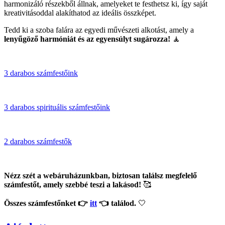
harmonizáló részekből állnak, amelyeket te festhetsz ki, így saját
kreativitásoddal alakíthatod az ideális összképet.
Tedd ki a szoba falára az egyedi művészeti alkotást, amely a
lenyűgöző harmóniát
és az egyensúlyt sugározza!
🧘‍
3 darabos számfestőink
3 darabos spirituális számfestőink
2 darabos számfestők
Nézz szét a webáruházunkban,
biztosan találsz
megfelelő
számfestőt,
amely szebbé teszi a lakásod!
🥰
Összes
számfestőnket 👉
itt
👈 találod.
🤍