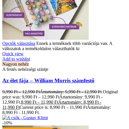
Opciók választása
Ennek a terméknek több variációja van. A
változatok a termékoldalon választhatók ki
Quick view
Add to wishlist
Nagyon nehéz
A festés nehézségi szintje
Az élet fája – William Morris számfestő
9,990
Ft
–
12,990
Ft
Ártartomány: 9,990 Ft - 12,990 Ft
Original
price was: 9,990 Ft – 12,990 FtÁrtartomány: 9,990 Ft -
12,990 Ft.
8,990
Ft
–
11,990
Ft
Ártartomány: 8,990 Ft -
11,990 Ft
Current price is: 8,990 Ft – 11,990 FtÁrtartomány:
8,990 Ft - 11,990 Ft.
-10%