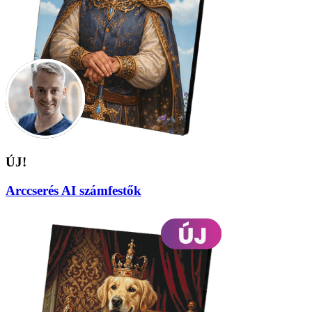
ÚJ!
Arccserés AI számfestők