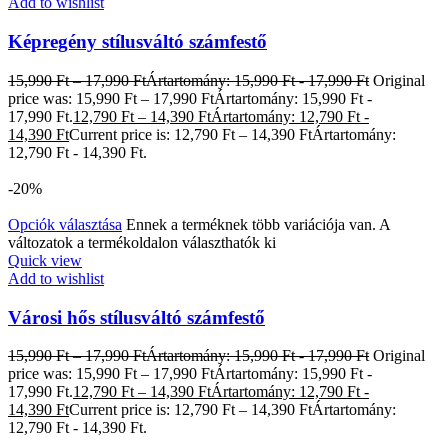
Add to wishlist
Képregény stílusváltó számfestő
15,990
Ft
–
17,990
Ft
Ártartomány: 15,990 Ft - 17,990 Ft
Original
price was: 15,990 Ft – 17,990 FtÁrtartomány: 15,990 Ft -
17,990 Ft.
12,790
Ft
–
14,390
Ft
Ártartomány: 12,790 Ft -
14,390 Ft
Current price is: 12,790 Ft – 14,390 FtÁrtartomány:
12,790 Ft - 14,390 Ft.
-20%
Opciók választása
Ennek a terméknek több variációja van. A
változatok a termékoldalon választhatók ki
Quick view
Add to wishlist
Városi hős stílusváltó számfestő
15,990
Ft
–
17,990
Ft
Ártartomány: 15,990 Ft - 17,990 Ft
Original
price was: 15,990 Ft – 17,990 FtÁrtartomány: 15,990 Ft -
17,990 Ft.
12,790
Ft
–
14,390
Ft
Ártartomány: 12,790 Ft -
14,390 Ft
Current price is: 12,790 Ft – 14,390 FtÁrtartomány:
12,790 Ft - 14,390 Ft.