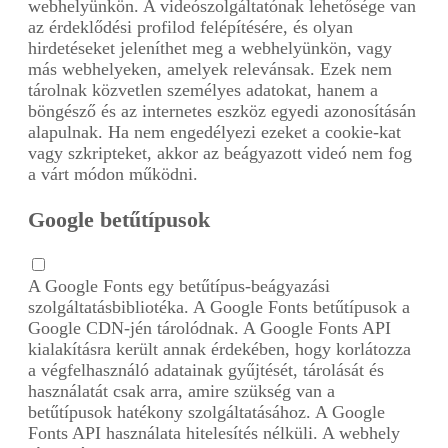
webhelyünkön. A videószolgáltatónak lehetősége van
az érdeklődési profilod felépítésére, és olyan
hirdetéseket jeleníthet meg a webhelyünkön, vagy
más webhelyeken, amelyek relevánsak. Ezek nem
tárolnak közvetlen személyes adatokat, hanem a
böngésző és az internetes eszköz egyedi azonosításán
alapulnak. Ha nem engedélyezi ezeket a cookie-kat
vagy szkripteket, akkor az beágyazott videó nem fog
a várt módon működni.
Google betűtípusok
A Google Fonts egy betűtípus-beágyazási
szolgáltatásbibliotéka. A Google Fonts betűtípusok a
Google CDN-jén tárolódnak. A Google Fonts API
kialakításra került annak érdekében, hogy korlátozza
a végfelhasználó adatainak gyűjtését, tárolását és
használatát csak arra, amire szükség van a
betűtípusok hatékony szolgáltatásához. A Google
Fonts API használata hitelesítés nélküli. A webhely