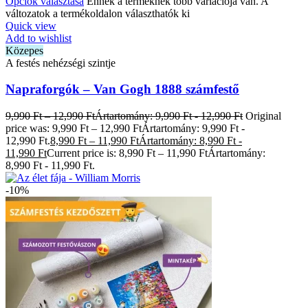
Opciók választása
Ennek a terméknek több variációja van. A
változatok a termékoldalon választhatók ki
Quick view
Add to wishlist
Közepes
A festés nehézségi szintje
Napraforgók – Van Gogh 1888 számfestő
9,990
Ft
–
12,990
Ft
Ártartomány: 9,990 Ft - 12,990 Ft
Original
price was: 9,990 Ft – 12,990 FtÁrtartomány: 9,990 Ft -
12,990 Ft.
8,990
Ft
–
11,990
Ft
Ártartomány: 8,990 Ft -
11,990 Ft
Current price is: 8,990 Ft – 11,990 FtÁrtartomány:
8,990 Ft - 11,990 Ft.
-10%