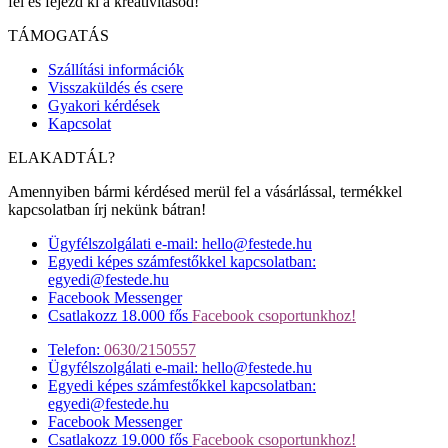
fel és fejezd ki a kreativitásod!
TÁMOGATÁS
Szállítási információk
Visszaküldés és csere
Gyakori kérdések
Kapcsolat
ELAKADTÁL?
Amennyiben bármi kérdésed merül fel a vásárlással, termékkel
kapcsolatban írj nekünk bátran!
Ügyfélszolgálati e-mail: hello@festede.hu
Egyedi képes számfestőkkel kapcsolatban:
egyedi@festede.hu
Facebook Messenger
Csatlakozz 18.000 fős
Facebook csoportunkhoz!
Telefon:
0630/2150557
Ügyfélszolgálati e-mail: hello@festede.hu
Egyedi képes számfestőkkel kapcsolatban:
egyedi@festede.hu
Facebook Messenger
Csatlakozz 19.000 fős
Facebook csoportunkhoz!