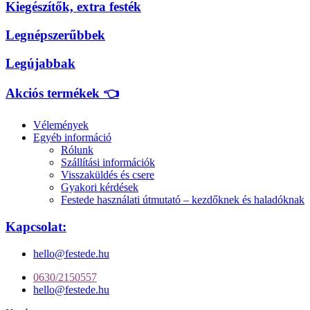
Kiegészítők, extra festék
Legnépszerűbbek
Legújabbak
Akciós termékek 👈
Vélemények
Egyéb információ
Rólunk
Szállítási információk
Visszaküldés és csere
Gyakori kérdések
Festede használati útmutató – kezdőknek és haladóknak
Kapcsolat:
hello@festede.hu
0630/2150557
hello@festede.hu